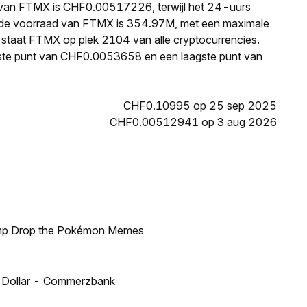
js van FTMX is CHF0.00517226, terwijl het 24-uurs
nde voorraad van FTMX is 354.97M, met een maximale
e staat FTMX op plek 2104 van alle cryptocurrencies.
ste punt van CHF0.0053658 en een laagste punt van
CHF0.10995 op 25 sep 2025
CHF0.00512941 op 3 aug 2026
ump Drop the Pokémon Memes
US Dollar - Commerzbank