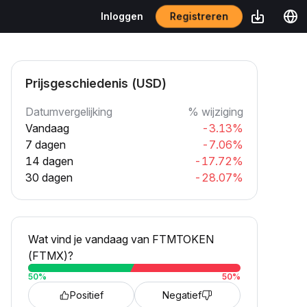
Registreren
Inloggen
Prijsgeschiedenis (USD)
Datumvergelijking
% wijziging
Vandaag
-3.13%
7 dagen
-7.06%
14 dagen
-17.72%
30 dagen
-28.07%
Wat vind je vandaag van FTMTOKEN
(FTMX)?
50
%
50
%
Positief
Negatief