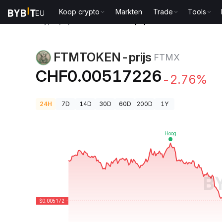
Koop crypto
Markten
Trade
Tools
Cryptoprijzen
FTMTOKEN-prijs FTMX
FTMTOKEN-prijs
FTMX
CHF0.00517226
-2.76%
24H
7D
14D
30D
60D
200D
1Y