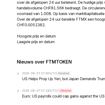
over de afgelopen 24 uur betekent. De huidige pri
handelsvolume CHF81.56K bedraagt. De circulere
voorraad van 1.00B. Op basis van marktkapitalisati
Over de afgelopen 24 uur bereikte FTMX een hoog
CHF0.0051382.
Hoogste prijs en datum
Laagste prijs en datum
Nieuws over FTMTOKEN
2026-08-07 07:26
(UTC)
Neutraal
US Helps Prop Up Yen, but Japan Demands Tr
2026-08-07 07:18
(UTC)
Bearish
Euro: US payrolls could cap gains against the 