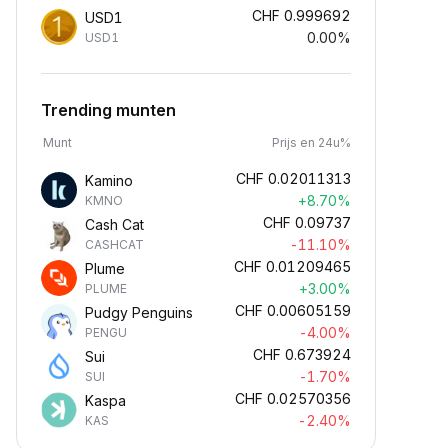
CHF
0.999692
USD1
0.00%
USD1
Trending munten
Munt
Prijs en 24u%
CHF
0.02011313
Kamino
+8.70%
KMNO
CHF
0.09737
Cash Cat
-11.10%
CASHCAT
CHF
0.01209465
Plume
+3.00%
PLUME
CHF
0.00605159
Pudgy Penguins
-4.00%
PENGU
CHF
0.673924
Sui
-1.70%
SUI
CHF
0.02570356
Kaspa
-2.40%
KAS