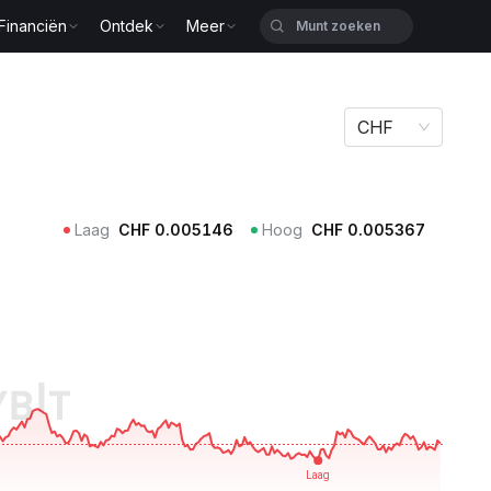
Financiën
Ontdek
Meer
CHF
Laag
CHF
0.005146
Hoog
CHF
0.005367