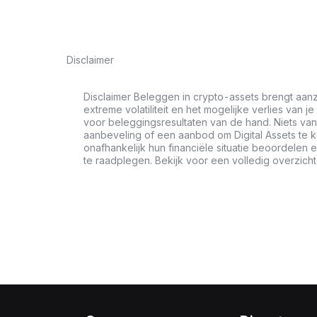
Disclaimer
Disclaimer Beleggen in crypto-assets brengt aanz
extreme volatiliteit en het mogelijke verlies van je
voor beleggingsresultaten van de hand. Niets van 
aanbeveling of een aanbod om Digital Assets te 
onafhankelijk hun financiële situatie beoordele
te raadplegen. Bekijk voor een volledig overzich