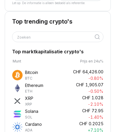
Let op: De informatie is alleen bedoeld als referentie.
Top trending crypto's
Zoeken
Top marktkapitalisatie crypto's
Munt
Prijs en 24u%
CHF
64,426.00
Bitcoin
-0.80%
BTC
CHF
1,905.07
Ethereum
-0.50%
ETH
CHF
1.028
XRP
-2.10%
XRP
CHF
72.95
Solana
-1.40%
SOL
CHF
0.2025
Cardano
+7.10%
ADA