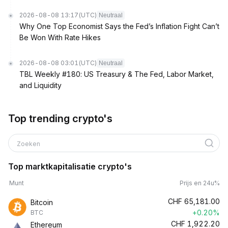
2026-08-08 13:17
(UTC)
Neutraal
Why One Top Economist Says the Fed’s Inflation Fight Can’t
Be Won With Rate Hikes
2026-08-08 03:01
(UTC)
Neutraal
TBL Weekly #180: US Treasury & The Fed, Labor Market,
and Liquidity
Top trending crypto's
Zoeken
Top marktkapitalisatie crypto's
Munt
Prijs en 24u%
CHF
65,181.00
Bitcoin
+0.20%
BTC
CHF
1,922.20
Ethereum