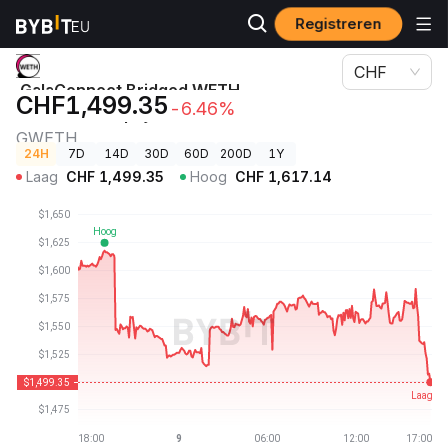
Registreren
Cryptoprijzen
GalaConnect Bridged WETH (GalaChain)-prijs GWETH
CHF
GalaConnect Bridged WETH
CHF1,499.35
-6.46%
(GalaChain)-prijs
GWETH
24H
7D
14D
30D
60D
200D
1Y
Laag
CHF
1,499.35
Hoog
CHF
1,617.14