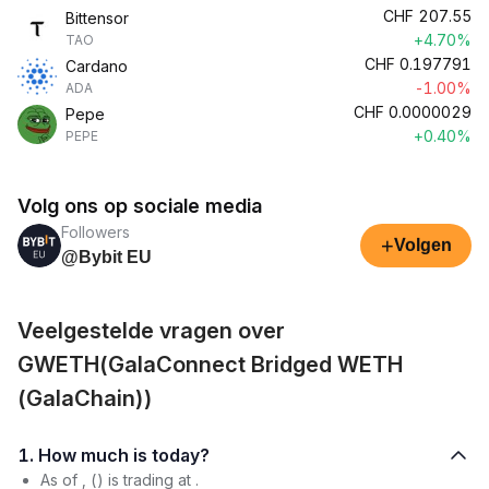
CHF
207.55
Bittensor
+4.70%
TAO
CHF
0.197791
Cardano
-1.00%
ADA
CHF
0.0000029
Pepe
+0.40%
PEPE
Volg ons op sociale media
Followers
+
Volgen
@Bybit EU
Veelgestelde vragen over
GWETH(GalaConnect Bridged WETH
(GalaChain))
1. How much is today?
As of , () is trading at .