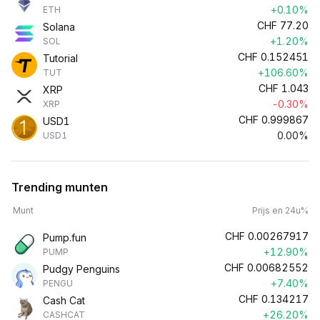
+0.10%
ETH
CHF
77.20
Solana
+1.20%
SOL
CHF
0.152451
Tutorial
+106.60%
TUT
CHF
1.043
XRP
-0.30%
XRP
CHF
0.999867
USD1
0.00%
USD1
Trending munten
Munt
Prijs en 24u%
CHF
0.00267917
Pump.fun
+12.90%
PUMP
CHF
0.00682552
Pudgy Penguins
+7.40%
PENGU
CHF
0.134217
Cash Cat
+26.20%
CASHCAT