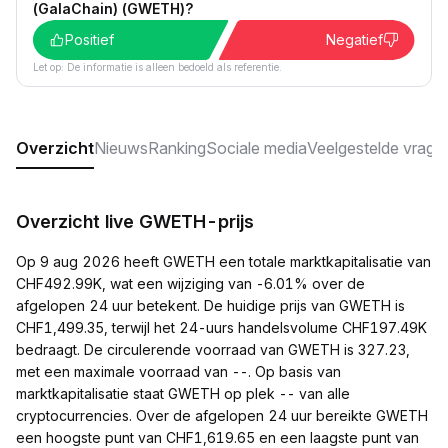
(GalaChain) (GWETH)?
Positief
Negatief
Let op: De informatie is alleen bedoeld als referentie.
Overzicht
Nieuws
Ranking
Sociale media
Veelgestelde vrage
Overzicht live GWETH-prijs
Op 9 aug 2026 heeft GWETH een totale marktkapitalisatie van
CHF492.99K, wat een wijziging van -6.01% over de
afgelopen 24 uur betekent. De huidige prijs van GWETH is
CHF1,499.35, terwijl het 24-uurs handelsvolume CHF197.49K
bedraagt. De circulerende voorraad van GWETH is 327.23,
met een maximale voorraad van --. Op basis van
marktkapitalisatie staat GWETH op plek -- van alle
cryptocurrencies. Over de afgelopen 24 uur bereikte GWETH
een hoogste punt van CHF1,619.65 en een laagste punt van