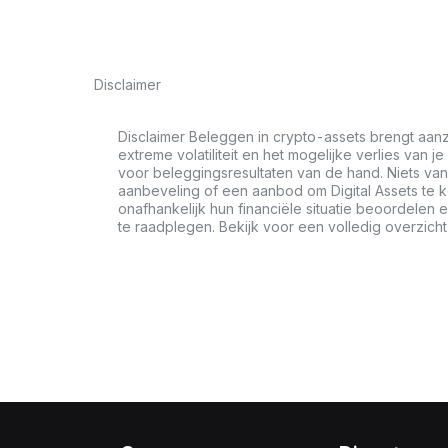
Disclaimer
Disclaimer Beleggen in crypto-assets brengt aanz
extreme volatiliteit en het mogelijke verlies van je
voor beleggingsresultaten van de hand. Niets van 
aanbeveling of een aanbod om Digital Assets te 
onafhankelijk hun financiële situatie beoordele
te raadplegen. Bekijk voor een volledig overzich