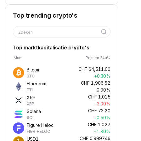
Top trending crypto's
Zoeken
Top marktkapitalisatie crypto's
Munt
Prijs en 24u%
CHF
64,511.00
Bitcoin
+0.30%
BTC
CHF
1,906.52
Ethereum
0.00%
ETH
CHF
1.015
XRP
-3.00%
XRP
CHF
73.20
Solana
+0.50%
SOL
CHF
1.027
Figure Heloc
+1.80%
FIGR_HELOC
CHF
0.999746
USD1