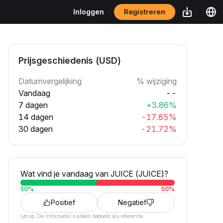
Registreren
Inloggen
Prijsgeschiedenis (USD)
Datumvergelijking
% wijziging
Vandaag
--
7 dagen
+3.86%
14 dagen
-17.85%
30 dagen
-21.72%
Wat vind je vandaag van JUICE (JUICE)?
50
%
50
%
Positief
Negatief
Let op: De informatie is alleen bedoeld als referentie.