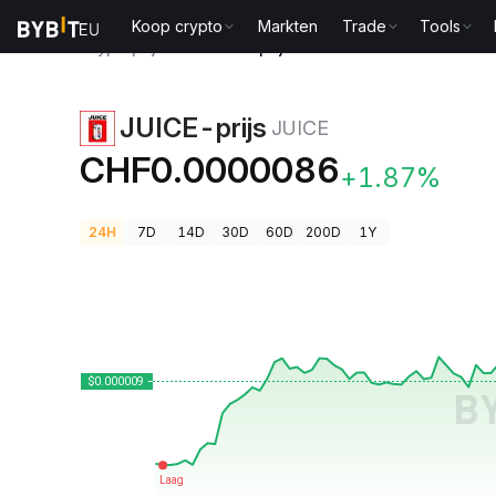
Koop crypto
Markten
Trade
Tools
Cryptoprijzen
JUICE-prijs JUICE
JUICE-prijs
JUICE
CHF0.0000086
+1.87%
24H
7D
14D
30D
60D
200D
1Y