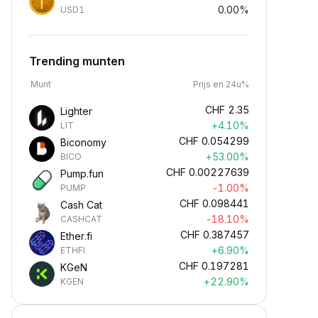
0.00%
USD1
Trending munten
Munt
Prijs en 24u%
CHF
2.35
Lighter
+4.10%
LIT
CHF
0.054299
Biconomy
+53.00%
BICO
CHF
0.00227639
Pump.fun
-1.00%
PUMP
CHF
0.098441
Cash Cat
-18.10%
CASHCAT
CHF
0.387457
Ether.fi
+6.90%
ETHFI
CHF
0.197281
KGeN
+22.90%
KGEN