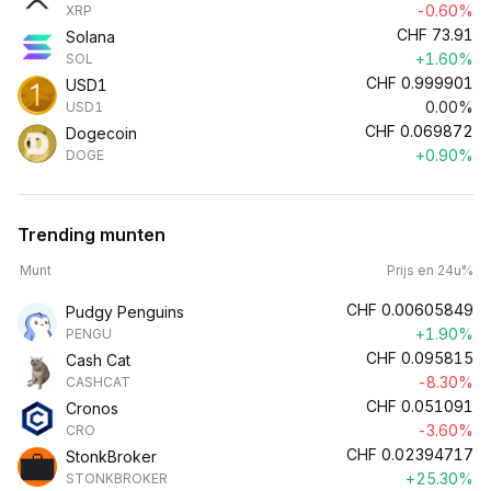
-0.60%
XRP
CHF
73.91
Solana
+1.60%
SOL
CHF
0.999901
USD1
0.00%
USD1
CHF
0.069872
Dogecoin
+0.90%
DOGE
Trending munten
Munt
Prijs en 24u%
CHF
0.00605849
Pudgy Penguins
+1.90%
PENGU
CHF
0.095815
Cash Cat
-8.30%
CASHCAT
CHF
0.051091
Cronos
-3.60%
CRO
CHF
0.02394717
StonkBroker
+25.30%
STONKBROKER