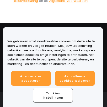
Risicoverklaring
en de
Algemene Voorwaarden
.
Over
We gebruiken strikt noodzakelijke cookies om deze site te
Diensten
laten werken en veilig te houden. Met jouw toestemming
gebruiken we ook functionele, analytische, marketing- en
socialemediacookies om je instellingen te onthouden, het
Ondersteuning
gebruik van de site te begrijpen, de site te verbeteren, en
marketing- en deelfuncties te ondersteunen.
Producten
Alle cookies
Aanvullende
Juridisch
accepteren
cookies weigeren
Cookie-
© 2025-2026 Bybit.eu. All rights reserved.
instellingen
Gebruiksvoorwaarden
|
Privacyvoorwaarden
|
Colofon