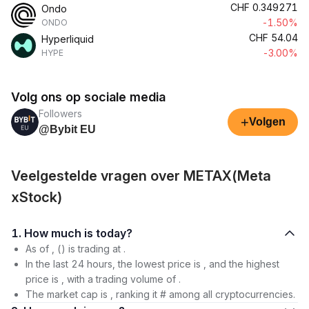
CHF
0.349271
Ondo
-1.50%
ONDO
CHF
54.04
Hyperliquid
-3.00%
HYPE
Volg ons op sociale media
Followers
+
Volgen
@Bybit EU
Veelgestelde vragen over METAX(Meta
xStock)
1. How much is today?
As of , () is trading at .
In the last 24 hours, the lowest price is , and the highest
price is , with a trading volume of .
The market cap is , ranking it # among all cryptocurrencies.