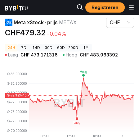
Registreren
Cryptoprijzen
Meta xStock-prijs METAX
Meta xStock-prijs
METAX
CHF
CHF479.32
-0.04%
24H
7D
14D
30D
60D
200D
1Y
Laag
CHF
473.171316
Hoog
CHF
483.963392