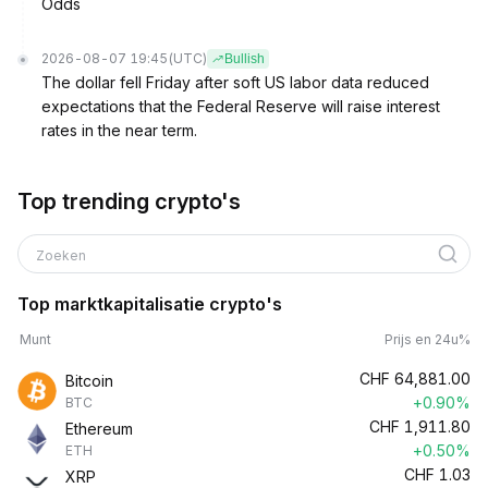
Odds
2026-08-07 19:45
(UTC)
Bullish
The dollar fell Friday after soft US labor data reduced
expectations that the Federal Reserve will raise interest
rates in the near term.
Top trending crypto's
Zoeken
Top marktkapitalisatie crypto's
Munt
Prijs en 24u%
CHF
64,881.00
Bitcoin
+0.90%
BTC
CHF
1,911.80
Ethereum
+0.50%
ETH
CHF
1.03
XRP