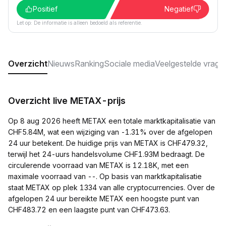
Positief
Negatief
Let op: De informatie is alleen bedoeld als referentie.
Overzicht
Nieuws
Ranking
Sociale media
Veelgestelde vrage
Overzicht live METAX-prijs
Op 8 aug 2026 heeft METAX een totale marktkapitalisatie van
CHF5.84M, wat een wijziging van -1.31% over de afgelopen
24 uur betekent. De huidige prijs van METAX is CHF479.32,
terwijl het 24-uurs handelsvolume CHF1.93M bedraagt. De
circulerende voorraad van METAX is 12.18K, met een
maximale voorraad van --. Op basis van marktkapitalisatie
staat METAX op plek 1334 van alle cryptocurrencies. Over de
afgelopen 24 uur bereikte METAX een hoogste punt van
CHF483.72 en een laagste punt van CHF473.63.