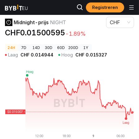
Registreren
Cryptoprijzen
Midnight-prijs NIGHT
Midnight-prijs
NIGHT
CHF
CHF0.01500595
-1.89%
24H
7D
14D
30D
60D
200D
1Y
Laag
CHF
0.014944
Hoog
CHF
0.015327