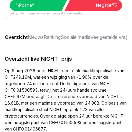
Positief
Negatief
Let op: De informatie is alleen bedoeld als referentie.
Overzicht
Nieuws
Ranking
Sociale media
Veelgestelde vrage
Overzicht live NIGHT-prijs
Op 9 aug 2026 heeft NIGHT een totale marktkapitalisatie van
CHF249.19M, wat een wijziging van -1.90% over de
afgelopen 24 uur betekent. De huidige prijs van NIGHT is
CHF0.01500595, terwijl het 24-uurs handelsvolume
CHF5.67M bedraagt. De circulerende voorraad van NIGHT is
16.61B, met een maximale voorraad van 24.00B. Op basis van
marktkapitalisatie staat NIGHT op plek 123 van alle
cryptocurrencies. Over de afgelopen 24 uur bereikte NIGHT
een hoogste punt van CHF0.01535593 en een laagste punt
van CHF0.01496877.