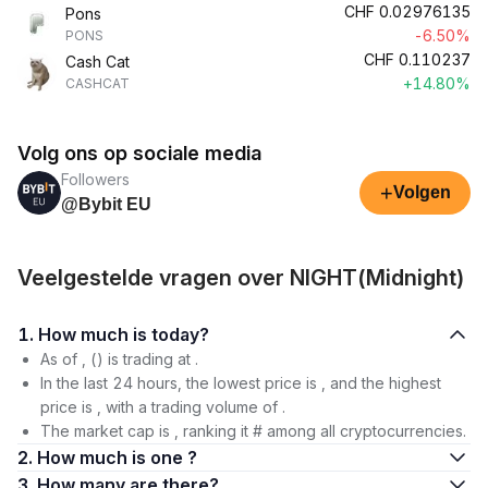
CHF
0.02976135
Pons
-6.50%
PONS
CHF
0.110237
Cash Cat
+14.80%
CASHCAT
Volg ons op sociale media
Followers
+
Volgen
@Bybit EU
Veelgestelde vragen over NIGHT(Midnight)
1. How much is today?
As of , () is trading at .
In the last 24 hours, the lowest price is , and the highest
price is , with a trading volume of .
The market cap is , ranking it # among all cryptocurrencies.
2. How much is one ?
3. How many are there?