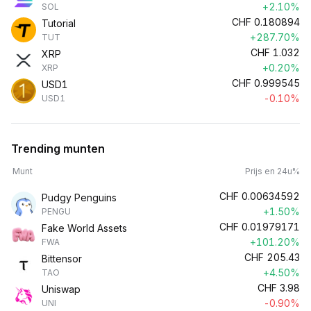
+2.10%
SOL
CHF
0.180894
Tutorial
+287.70%
TUT
CHF
1.032
XRP
+0.20%
XRP
CHF
0.999545
USD1
-0.10%
USD1
Trending munten
Munt
Prijs en 24u%
CHF
0.00634592
Pudgy Penguins
+1.50%
PENGU
CHF
0.01979171
Fake World Assets
+101.20%
FWA
CHF
205.43
Bittensor
+4.50%
TAO
CHF
3.98
Uniswap
-0.90%
UNI