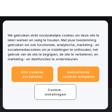
Over
We gebruiken strikt noodzakelijke cookies om deze site te
Diensten
laten werken en veilig te houden. Met jouw toestemming
gebruiken we ook functionele, analytische, marketing- en
socialemediacookies om je instellingen te onthouden, het
Ondersteuning
gebruik van de site te begrijpen, de site te verbeteren, en
marketing- en deelfuncties te ondersteunen.
Producten
Alle cookies
Aanvullende
Juridisch
accepteren
cookies weigeren
Cookie-
© 2025-2026 Bybit.eu. Alle rechten voorbehouden.
instellingen
Gebruiksvoorwaarden
|
Privacyvoorwaarden
|
Colofon
(Impressum)
|
Cookievoorkeurencentrum