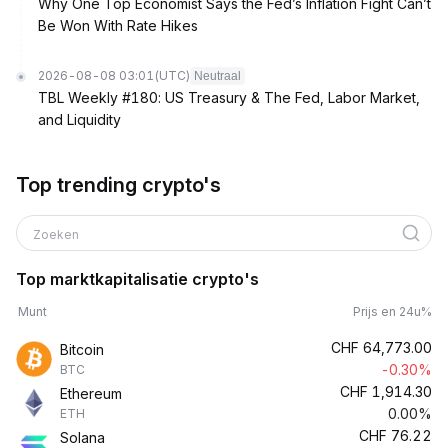
Why One Top Economist Says the Fed’s Inflation Fight Can’t
Be Won With Rate Hikes
2026-08-08 03:01
(UTC)
Neutraal
TBL Weekly #180: US Treasury & The Fed, Labor Market,
and Liquidity
Top trending crypto's
Zoeken
Top marktkapitalisatie crypto's
Munt
Prijs en 24u%
CHF
64,773.00
Bitcoin
-0.30%
BTC
CHF
1,914.30
Ethereum
0.00%
ETH
CHF
76.22
Solana