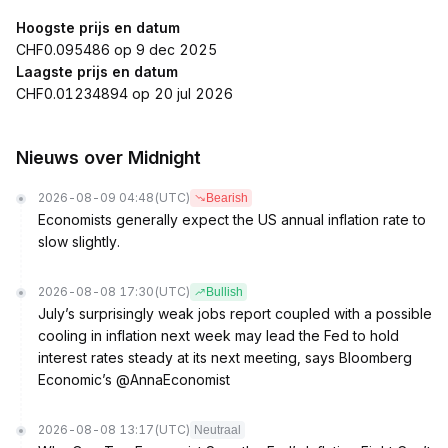
Hoogste prijs en datum
CHF0.095486 op 9 dec 2025
Laagste prijs en datum
CHF0.01234894 op 20 jul 2026
Nieuws over Midnight
2026-08-09 04:48
(UTC)
Bearish
Economists generally expect the US annual inflation rate to
slow slightly.
2026-08-08 17:30
(UTC)
Bullish
July’s surprisingly weak jobs report coupled with a possible
cooling in inflation next week may lead the Fed to hold
interest rates steady at its next meeting, says Bloomberg
Economic’s @AnnaEconomist
2026-08-08 13:17
(UTC)
Neutraal