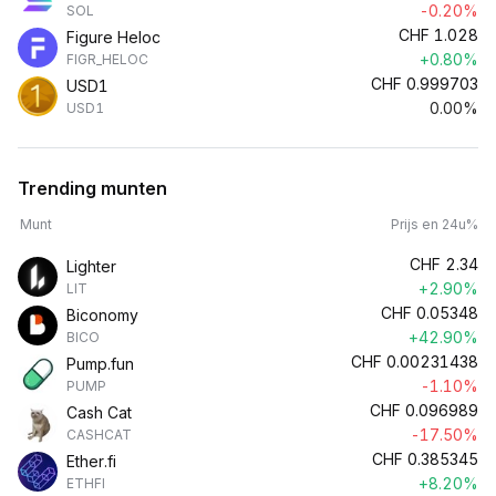
-0.20%
SOL
CHF
1.028
Figure Heloc
+0.80%
FIGR_HELOC
CHF
0.999703
USD1
0.00%
USD1
Trending munten
Munt
Prijs en 24u%
CHF
2.34
Lighter
+2.90%
LIT
CHF
0.05348
Biconomy
+42.90%
BICO
CHF
0.00231438
Pump.fun
-1.10%
PUMP
CHF
0.096989
Cash Cat
-17.50%
CASHCAT
CHF
0.385345
Ether.fi
+8.20%
ETHFI