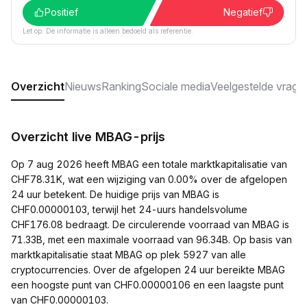
Positief
Negatief
Let op: De informatie is alleen bedoeld als referentie.
Overzicht
Nieuws
Ranking
Sociale media
Veelgestelde vrage
Overzicht live MBAG-prijs
Op 7 aug 2026 heeft MBAG een totale marktkapitalisatie van
CHF78.31K, wat een wijziging van 0.00% over de afgelopen
24 uur betekent. De huidige prijs van MBAG is
CHF0.00000103, terwijl het 24-uurs handelsvolume
CHF176.08 bedraagt. De circulerende voorraad van MBAG is
71.33B, met een maximale voorraad van 96.34B. Op basis van
marktkapitalisatie staat MBAG op plek 5927 van alle
cryptocurrencies. Over de afgelopen 24 uur bereikte MBAG
een hoogste punt van CHF0.00000106 en een laagste punt
van CHF0.00000103.