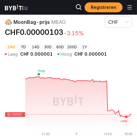
Registreren
Cryptoprijzen
MoonBag-prijs MBAG
MoonBag-prijs
MBAG
CHF
CHF0.00000103
-3.15%
24H
7D
14D
30D
60D
200D
1Y
Laag
CHF
0.000001
Hoog
CHF
0.000001