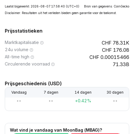
Laatst bijgewerkt: 2026-08-07 17:58:40
(UTC+0)
Bron van gegevens: CoinGecko
Disclaimer: Resultaten uit het verleden bieden geen garantie voor de toekomst.
Prijsstatistieken
Marktkapitalisatie
78.31K
24u volume
176.08
All-time high
0.00015466
Circulerende voorraad
71.33B
Prijsgeschiedenis (USD)
Vandaag
7 dagen
14 dagen
30 dagen
--
--
+0.42%
--
Wat vind je vandaag van MoonBag (MBAG)?