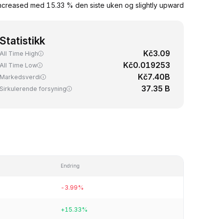
increased med 15.33 % den siste uken og slightly upward
Statistikk
Kč3.09
All Time High
Kč0.019253
All Time Low
Kč7.40B
Markedsverdi
37.35 B
Sirkulerende forsyning
Endring
-3.99%
+15.33%