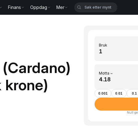
Finans
Oppdag
Mer
Bruk
 (Cardano)
Motta ~
k krone)
0.001
0.01
0.1
Null ge