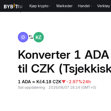
Kjøp krypto
Markeder
Handel
Verktøy
Hjem
ADA to CZK
Konverter 1 ADA
til CZK (Tsjekkis
1 ADA ≈ Kč4.18 CZK
▼
-2.97%
24h
Sist oppdatering
：
2026/08/07 18:24
(
GMT+0
)