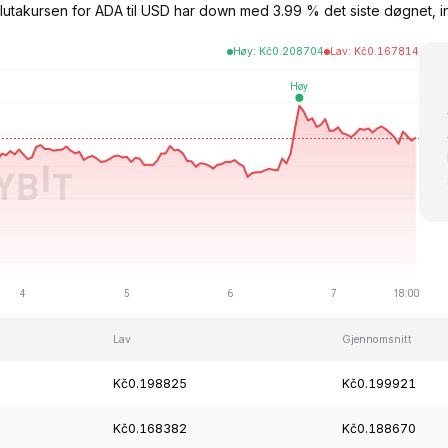
lutakursen for ADA til USD har down med 3.99 % det siste døgnet, 
Høy
:
Kč
0.208704
Lav
:
Kč
0.167814
Lav
Gjennomsnitt
Kč0.198825
Kč0.199921
Kč0.168382
Kč0.188670