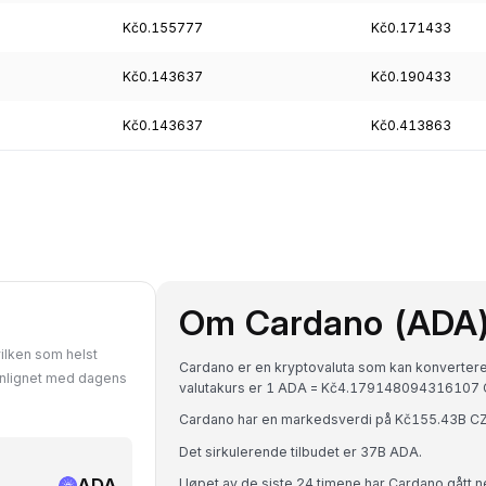
Kč0.155777
Kč0.171433
Kč0.143637
Kč0.190433
Kč0.143637
Kč0.413863
Om Cardano (ADA
ilken som helst
Cardano er en kryptovaluta som kan konverteres
enlignet med dagens
valutakurs er 1 ADA = Kč4.179148094316107 
Cardano har en markedsverdi på Kč155.43B CZ
Det sirkulerende tilbudet er 37B ADA.
ADA
I løpet av de siste 24 timene har Cardano gått