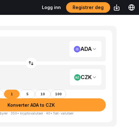
Registrer deg
Logg inn
ADA
CZK
1
5
10
100
Konverter ADA to CZK
byrer · 350+ kryptovalutaer · 40+ fiat-valutaer