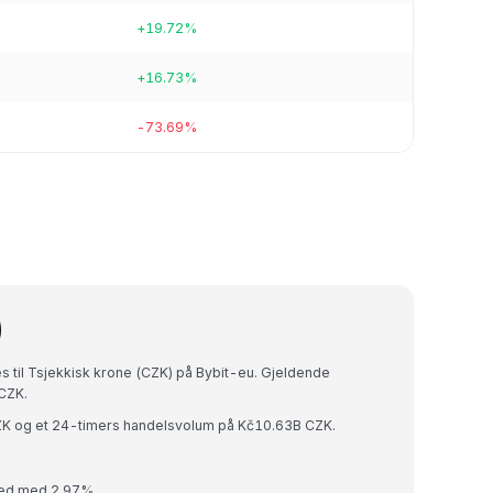
+19.72%
+16.73%
-73.69%
)
 til Tsjekkisk krone (CZK) på Bybit-eu. Gjeldende
CZK.
K og et 24-timers handelsvolum på Kč10.63B CZK.
 ned med 2.97%.