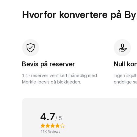
Hvorfor konvertere på By
Bevis på reserver
Null ko
1:1-reserver verifisert månedlig med
Ingen skjul
Merkle-bevis på blokkjeden.
endelige sa
4.7
/ 5
47K Reviews