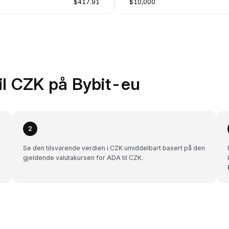
$417.91
$10,000
til CZK på Bybit-eu
2
Se den tilsvarende verdien i CZK umiddelbart basert på den
gjeldende valutakursen for ADA til CZK.