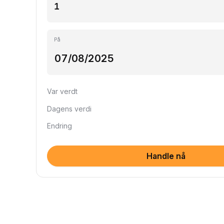
På
Var verdt
Dagens verdi
Endring
Handle nå