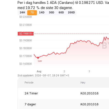
Per i dag handles 1 ADA (Cardano) til 0.198271 USD. Va
med 19.72 % de siste 30 dagene.
24H
7D
14D
30D
60D
200D
Sist oppdatert: 2026-08-07, 18:24 GMT+0
Periode
Høy
24 Timer
Kč0.201016
7 dager
Kč0.201016