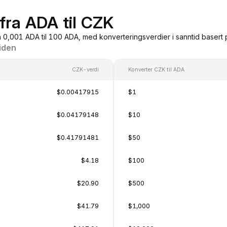
fra ADA til CZK
a 0,001 ADA til 100 ADA, med konverteringsverdier i sanntid basert
siden
CZK-verdi
Konverter CZK til ADA
$0.00417915
$1
$0.04179148
$10
$0.41791481
$50
$4.18
$100
$20.90
$500
$41.79
$1,000