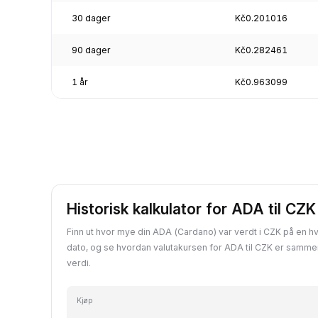
30 dager
Kč0.201016
90 dager
Kč0.282461
1 år
Kč0.963099
Historisk kalkulator for ADA til CZK
Finn ut hvor mye din ADA (Cardano) var verdt i CZK på en hv
dato, og se hvordan valutakursen for ADA til CZK er samm
verdi.
Kjøp