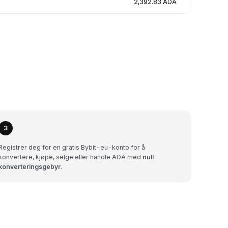
2,392.83 ADA
3
Registrer deg for en gratis Bybit-eu-konto for å
konvertere, kjøpe, selge eller handle ADA med
null
konverteringsgebyr
.