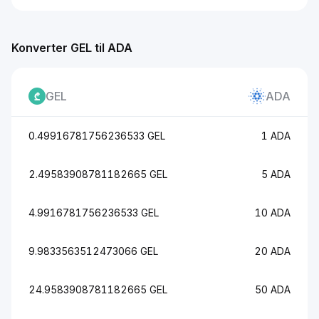
Konverter GEL til ADA
GEL
ADA
0.49916781756236533 GEL
1 ADA
2.49583908781182665 GEL
5 ADA
4.9916781756236533 GEL
10 ADA
9.9833563512473066 GEL
20 ADA
24.9583908781182665 GEL
50 ADA