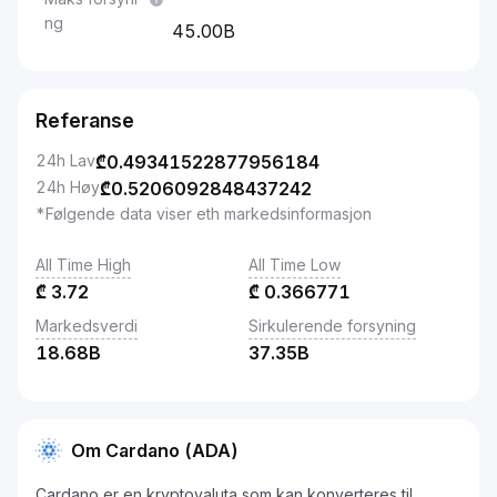
ng
45.00B
Referanse
24h Lav
₾
0.49341522877956184
24h Høy
₾
0.5206092848437242
*Følgende data viser eth markedsinformasjon
All Time High
All Time Low
₾
3.72
₾
0.366771
Markedsverdi
Sirkulerende forsyning
18.68B
37.35B
Om Cardano (ADA)
Cardano er en kryptovaluta som kan konverteres til