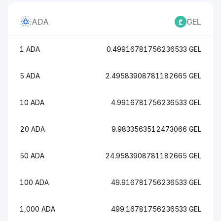
ADA
GEL
1 ADA
0.49916781756236533 GEL
5 ADA
2.49583908781182665 GEL
10 ADA
4.9916781756236533 GEL
20 ADA
9.9833563512473066 GEL
50 ADA
24.9583908781182665 GEL
100 ADA
49.916781756236533 GEL
1,000 ADA
499.16781756236533 GEL