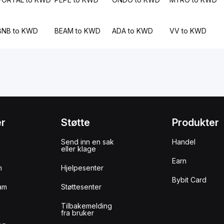
BNB to KWD
BEAM to KWD
ADA to KWD
VV to KWD
er
Støtte
Produkter
Send inn en sak
Handel
eller klage
Earn
m
Hjelpesenter
Bybit Card
am
Støttesenter
Tilbakemelding
fra bruker