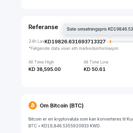
Referanse
Siste omsetningspris KD19846.
24h Lav
KD
19826.631693713327
*Følgende data viser eth markedsinformasjon
All Time High
All Time Low
KD
38,595.00
KD
50.61
Om Bitcoin (BTC)
Bitcoin er en kryptovaluta som kan konverteres til K
BTC = KD19,846.5355920933 KWD.