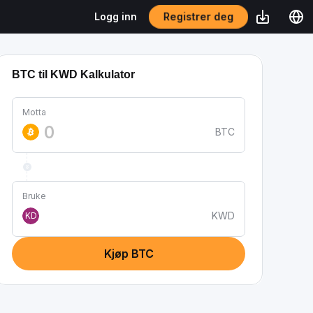
Registrer deg
Logg inn
BTC til KWD Kalkulator
Motta
BTC
Bruke
KWD
KD
Kjøp BTC