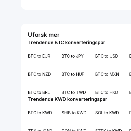
Uforsk mer
Trendende BTC konverteringspar
BTC to EUR
BTC to JPY
BTC to USD
BTC to NZD
BTC to HUF
BTC to MXN
BTC to BRL
BTC to TWD
BTC to HKD
Trendende KWD konverteringspar
BTC to KWD
SHIB to KWD
SOL to KWD
TRX to KWD
TON to KWD
STRK to KWD