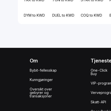
DYM to KWD
DUEL to KWD
COQ to KWD
Om
Tjenest
Bybit-fellesskap
One-Click
Buy
Kunngjøringer
VIP-progra
Oversikt over
gebyrer og
Verveprogr
transaksjoner
Skatt-API