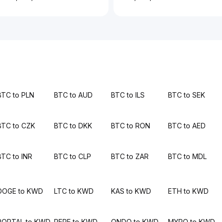
BTC to PLN
BTC to AUD
BTC to ILS
BTC to SEK
BTC to CZK
BTC to DKK
BTC to RON
BTC to AED
BTC to INR
BTC to CLP
BTC to ZAR
BTC to MDL
DOGE to KWD
LTC to KWD
KAS to KWD
ETH to KWD
PORTAL to KWD
PEPE to KWD
ONDO to KWD
MYRO to KWD