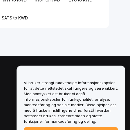
SATS to KWD
Juridisk
Retningslinjer for
Vi bruker strengt nødvendige informasjonskapsler
interessekonflikter
for at dette nettstedet skal fungere og være sikkert.
Med samtykket ditt bruker vi også
Sammendrag av retningslinjene for
informasjonskapsler for funksjonalitet, analyse,
oppbevaring og administrasjon
markedsføring og sosiale medier. Disse hjelper oss
med å huske innstillingene dine, forstå hvordan
ESG-informasjon
nettstedet brukes, forbedre siden og støtte
funksjoner for markedsføring og deling.
Crypto-Asset White Papers