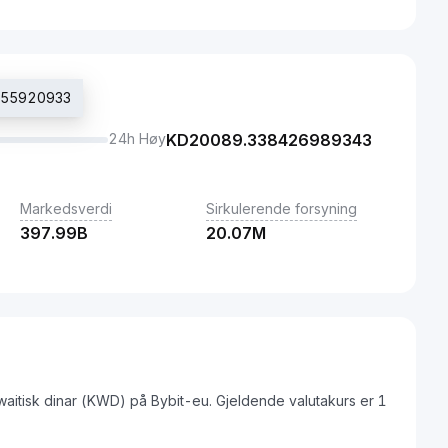
5355920933
24h Høy
KD
20089.338426989343
Markedsverdi
Sirkulerende forsyning
397.99B
20.07M
uwaitisk dinar (KWD) på Bybit-eu. Gjeldende valutakurs er 1