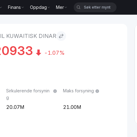
Finans
Oppdag
Mer
ar
TIL KUWAITISK DINAR
20933
-1.07%
Sirkulerende forsynin
Maks forsyning
g
20.07M
21.00M