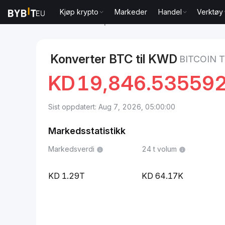
Kjøp krypto
Markeder
Handel
Verktøy
Markeder
Bitcoin pris BTC
Bitcoin to Kuwaitisk din
Konverter BTC til KWD
BITCOIN 
KD
19,846.53559
Sist oppdatert: Aug 7, 2026, 05:00:00
Markedsstatistikk
Markedsverdi
24 t volum
1.29T
64.17K