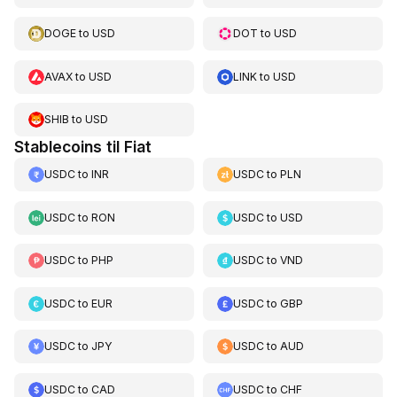
DOGE
to
USD
DOT
to
USD
AVAX
to
USD
LINK
to
USD
SHIB
to
USD
Stablecoins til Fiat
USDC
to
INR
USDC
to
PLN
USDC
to
RON
USDC
to
USD
USDC
to
PHP
USDC
to
VND
USDC
to
EUR
USDC
to
GBP
USDC
to
JPY
USDC
to
AUD
USDC
to
CAD
USDC
to
CHF