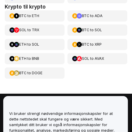
Krypto til krypto
BTC
to
ETH
BTC
to
ADA
SOL
to
TRX
BTC
to
SOL
ETH
to
SOL
BTC
to
XRP
ETH
to
BNB
SOL
to
AVAX
BTC
to
DOGE
Om
Vi bruker strengt nødvendige informasjonskapsler for at
dette nettstedet skal fungere og være sikkert. Med
Tjenester
samtykket ditt bruker vi også informasjonskapsler for
funksjonalitet, analyse, markedsføring og sosiale medier.