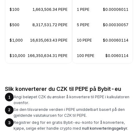
$100
1,663,506.34 PEPE
1 PEPE
$0.00006011
$500
8,317,531.72 PEPE
5 PEPE
$0.00030057
$1,000
16,635,063.43 PEPE
10 PEPE
$0.00060114
$10,000
166,350,634.31 PEPE
100 PEPE
$0.0060114
Slik konverterer du CZK til PEPE på Bybit-eu
Angi beløpet CZK du ønsker å konvertere til PEPE i kalkulatoren
1
ovenfor.
Se den tilsvarende verdien i PEPE umiddelbart basert på den
2
gjeldende valutakursen for CZK til PEPE.
Registrer deg for en gratis Bybit-eu-konto for å konvertere,
3
kjøpe, selge eller handle crypto med
null konverteringsgebyr
.