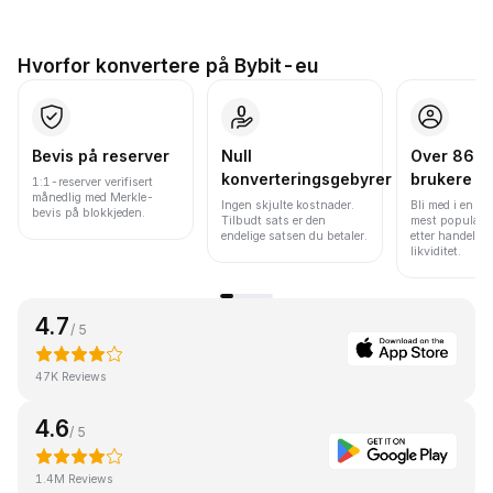
Hvorfor konvertere på Bybit-eu
Bevis på reserver
Null
Over 86 mi
konverteringsgebyrer
brukere
1:1-reserver verifisert
månedlig med Merkle-
Ingen skjulte kostnader.
Bli med i en av
bevis på blokkjeden.
Tilbudt sats er den
mest populære
endelige satsen du betaler.
etter handelsv
likviditet.
4.7
/ 5
47K Reviews
4.6
/ 5
1.4M Reviews