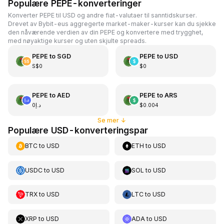
Populære PEPE-konverteringer
Konverter PEPE til USD og andre fiat-valutaer til sanntidskurser.
Drevet av Bybit-eus aggregerte market-maker-kurser kan du sjekke
den nåværende verdien av din PEPE og konvertere med trygghet,
med nøyaktige kurser og uten skjulte spreads.
PEPE
to
SGD
PEPE
to
USD
S$0
$0
PEPE
to
AED
PEPE
to
ARS
د.إ0
$0.004
Se mer
↓
Populære USD-konverteringspar
BTC
to
USD
ETH
to
USD
USDC
to
USD
SOL
to
USD
TRX
to
USD
LTC
to
USD
XRP
to
USD
ADA
to
USD