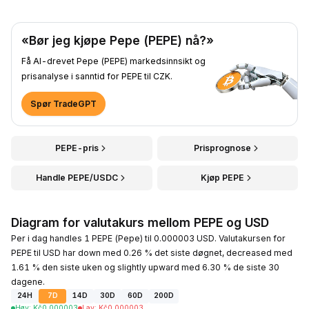
«Bør jeg kjøpe Pepe (PEPE) nå?»
Få AI-drevet Pepe (PEPE) markedsinnsikt og
prisanalyse i sanntid for PEPE til CZK.
Spør TradeGPT
PEPE-pris
Prisprognose
Handle PEPE/USDC
Kjøp PEPE
Diagram for valutakurs mellom PEPE og USD
Per i dag handles 1 PEPE (Pepe) til 0.000003 USD. Valutakursen for
PEPE til USD har down med 0.26 % det siste døgnet, decreased med
1.61 % den siste uken og slightly upward med 6.30 % de siste 30
dagene.
24H
7D
14D
30D
60D
200D
Høy
:
Kč
0.000003
Lav
:
Kč
0.000003