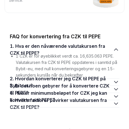
Service.
FAQ for konvertering fra CZK til PEPE
1. Hva er den nåværende valutakursen fra
CZK til PEPE?
1 CZK er for øyeblikket verdt ca. 16,635.063 PEPE.
Valutakursen fra CZK til PEPE oppdateres i sanntid på
Bybit-eu, med null konverteringsgebyrer og en 15-
sekunders kurslås når du bekrefter.
2. Hvordan konverterer jeg CZK til PEPE på
Bybit-eu?
3. Er det noen gebyrer for å konvertere CZK
til PEPE?
4. Hva er minimumsbeløpet for CZK jeg kan
konvertere til PEPE?
5. Hvilke faktorer påvirker valutakursen fra
CZK til PEPE?