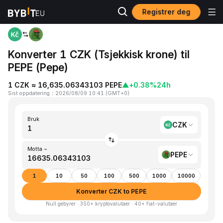
Registrer deg
Hjem
CZK to PEPE
Konverter 1 CZK (Tsjekkisk krone) til
PEPE (Pepe)
1 CZK ≈ 16,635.06343103 PEPE
▲
+0.38%
24h
Sist oppdatering
：
2026/08/09 10:41
(
GMT+0
)
Bruk
CZK
Motta ~
PEPE
1
10
50
100
500
1000
10000
Konverter CZK to PEPE
Null gebyrer · 350+ kryptovalutaer · 40+ fiat-valutaer