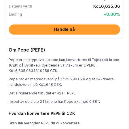
Kč16,635.06
Dagens verdi
+
0.00
%
Endring
Handle nå
Om Pepe (PEPE)
Pepe er en kryptovaluta som kan konverteres til Tsjekkisk krone
(CZK) på Bybit-eu. Gjeldende valutakurs er 1 PEPE =
Kč16,635.0634310258 CZK.
Pepe har en markedsverdi på Kč25.29B CZK og et 24-timers
handelsvolum på Kč1.64B CZK.
Det sirkulerende tilbudet er 421T PEPE.
I løpet av de siste 24 timene har Pepe økt med 0.38%.
Hvordan konvertere PEPE til CZK
Skriv inn mengden PEPE du vil konvertere