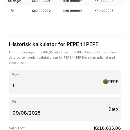
90 dager
Kč0.000004
Kč0.000002
Kč0.000003
+
1 år
Kč0.000012
Kč0.000002
Kč0.000005
-
Historisk kalkulator for PEPE til PEPE
Finn ut hvor mye din PEPE (Pepe) var verdt i PEPE på en hvilken som helst
dato, og se hvordan valutakursen for PEPE til PEPE er sammenlignet med
dagens verdi.
Kjøp
PEPE
På
Dato
Kč16,635.06
Var verdt