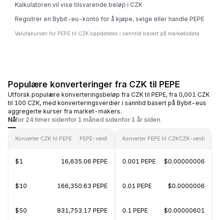
Kalkulatoren vil vise tilsvarende beløp i CZK
Registrer en Bybit-eu-konto for å kjøpe, selge eller handle PEPE
Valutakursen for PEPE til CZK oppdateres i sanntid basert på markedsdata.
Populære konverteringer fra CZK til PEPE
Utforsk populære konverteringsbeløp fra CZK til PEPE, fra 0,001 CZK
til 100 CZK, med konverteringsverdier i sanntid basert på Bybit-eus
aggregerte kurser fra market-makers.
Nå
for 24 timer siden
for 1 måned siden
for 1 år siden
Konverter CZK til PEPE
PEPE-verdi
Konverter PEPE til CZK
CZK-verdi
$1
16,635.06 PEPE
0.001 PEPE
$0.00000006
$10
166,350.63 PEPE
0.01 PEPE
$0.0000006
$50
831,753.17 PEPE
0.1 PEPE
$0.00000601