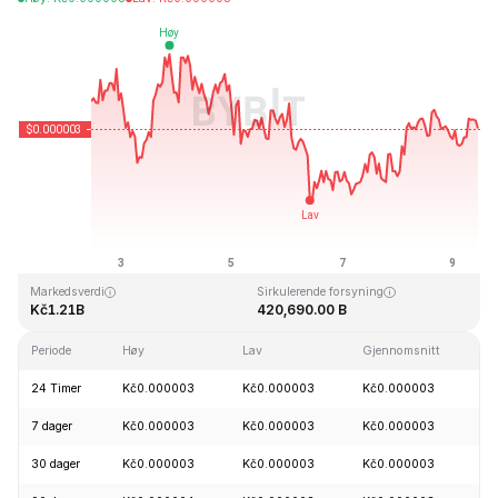
Sist oppdatert: 2026-08-09, 10:41 GMT+0
All Time High
All Time Low
Kč0.000028
Kč0.000000
Markedsverdi
Sirkulerende forsyning
Kč1.21B
420,690.00 B
Periode
Høy
Lav
Gjennomsnitt
E
24 Timer
Kč0.000003
Kč0.000003
Kč0.000003
-
7 dager
Kč0.000003
Kč0.000003
Kč0.000003
-
30 dager
Kč0.000003
Kč0.000003
Kč0.000003
+