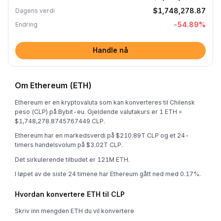
$1,748,278.87
Dagens verdi
-54.89
%
Endring
Handle nå
Om Ethereum (ETH)
Ethereum er en kryptovaluta som kan konverteres til Chilensk
peso (CLP) på Bybit-eu. Gjeldende valutakurs er 1 ETH =
$1,748,278.8745767449 CLP.
Ethereum har en markedsverdi på $210.89T CLP og et 24-
timers handelsvolum på $3.02T CLP.
Det sirkulerende tilbudet er 121M ETH.
I løpet av de siste 24 timene har Ethereum gått ned med 0.17%.
Hvordan konvertere ETH til CLP
Skriv inn mengden ETH du vil konvertere