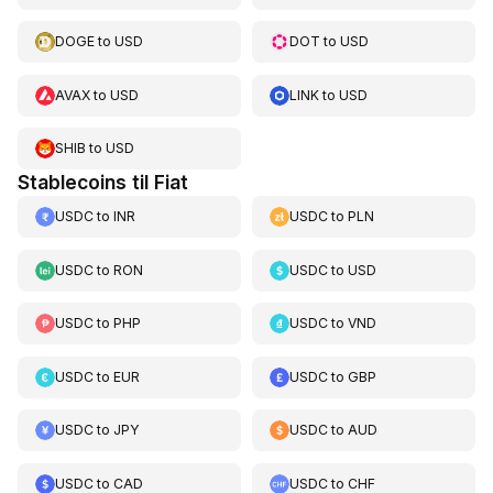
DOGE
to
USD
DOT
to
USD
AVAX
to
USD
LINK
to
USD
SHIB
to
USD
Stablecoins til Fiat
USDC
to
INR
USDC
to
PLN
USDC
to
RON
USDC
to
USD
USDC
to
PHP
USDC
to
VND
USDC
to
EUR
USDC
to
GBP
USDC
to
JPY
USDC
to
AUD
USDC
to
CAD
USDC
to
CHF