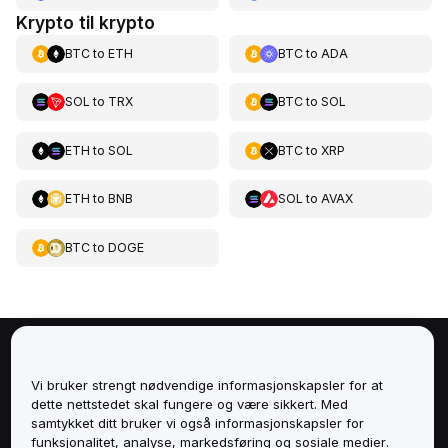
Krypto til krypto
BTC
to
ETH
BTC
to
ADA
SOL
to
TRX
BTC
to
SOL
ETH
to
SOL
BTC
to
XRP
ETH
to
BNB
SOL
to
AVAX
BTC
to
DOGE
Om
Vi bruker strengt nødvendige informasjonskapsler for at
dette nettstedet skal fungere og være sikkert. Med
Tjenester
samtykket ditt bruker vi også informasjonskapsler for
funksjonalitet, analyse, markedsføring og sosiale medier.