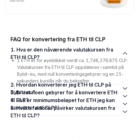
Service.
FAQ for konvertering fra ETH til CLP
1. Hva er den nåværende valutakursen fra
ETH til CLP?
1 ETH er for øyeblikket verdt ca. 1,748,278.875 CLP.
Valutakursen fra ETH til CLP oppdateres i sanntid på
Bybit-eu, med null konverteringsgebyrer og en 15-
sekunders kurslås når du bekrefter.
2. Hvordan konverterer jeg ETH til CLP på
Bybit-eu?
3. Er det noen gebyrer for å konvertere ETH
til CLP?
4. Hva er minimumsbeløpet for ETH jeg kan
konvertere til CLP?
5. Hvilke faktorer påvirker valutakursen fra
ETH til CLP?