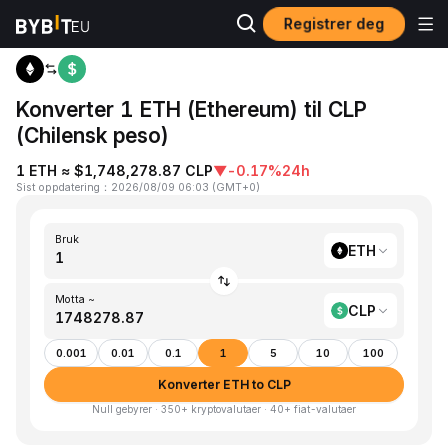
Registrer deg
Hjem
ETH to CLP
Konverter 1 ETH (Ethereum) til CLP
(Chilensk peso)
1 ETH ≈ $1,748,278.87 CLP
▼
-0.17%
24h
Sist oppdatering
：
2026/08/09 06:03
(
GMT+0
)
Bruk
ETH
Motta ~
CLP
0.001
0.01
0.1
1
5
10
100
Konverter ETH to CLP
Null gebyrer · 350+ kryptovalutaer · 40+ fiat-valutaer