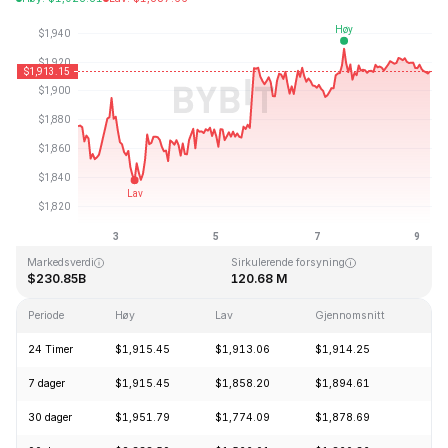
Sist oppdatert: 2026-08-09, 06:03 GMT+0
All Time High
All Time Low
$4,946.05
$0.432979
Markedsverdi
Sirkulerende forsyning
$230.85B
120.68 M
Periode
Høy
Lav
Gjennomsnitt
En
24 Timer
$1,915.45
$1,913.06
$1,914.25
-
7 dager
$1,915.45
$1,858.20
$1,894.61
+
30 dager
$1,951.79
$1,774.09
$1,878.69
+