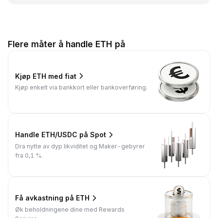
Flere måter å handle ETH på
Kjøp ETH med fiat
Kjøp enkelt via bankkort eller bankoverføring.
Handle ETH/USDC på Spot
Dra nytte av dyp likviditet og Maker-gebyrer
fra 0,1 %.
Få avkastning på ETH
Øk beholdningene dine med Rewards