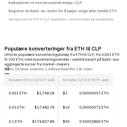
Kalkulatoren vil vise tilsvarende beløp i CLP
Registrer en Bybit-eu-konto for å kjøpe, selge eller handle ETH
Valutakursen for ETH til CLP oppdateres i sanntid basert på markedsdata.
Populære konverteringer fra ETH til CLP
Utforsk populære konverteringsbeløp fra ETH til CLP, fra 0,001 ETH
til 100 ETH, med konverteringsverdier i sanntid basert på Bybit-eus
aggregerte kurser fra market-makers.
Nå
for 24 timer siden
for 1 måned siden
for 1 år siden
Konverter ETH til CLP
CLP-verdi
Konverter CLP til ETH
ETH-verdi
0.001 ETH
$1,748.28
$1
0.00000057 ETH
0.01 ETH
$17,482.79
$10
0.00000572 ETH
0.1 ETH
$174,827.89
$50
0.00002860 ETH