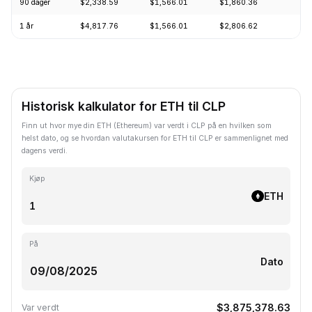
90 dager
$2,338.59
$1,566.01
$1,860.36
+
1 år
$4,817.76
$1,566.01
$2,806.62
-
Historisk kalkulator for ETH til CLP
Finn ut hvor mye din ETH (Ethereum) var verdt i CLP på en hvilken som
helst dato, og se hvordan valutakursen for ETH til CLP er sammenlignet med
dagens verdi.
Kjøp
ETH
På
Dato
$3,875,378.63
Var verdt