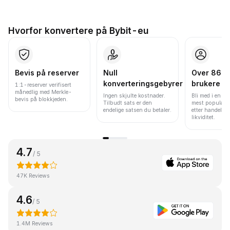
Hvorfor konvertere på Bybit-eu
Bevis på reserver
Null
Over 86 mi
konverteringsgebyrer
brukere
1:1-reserver verifisert
månedlig med Merkle-
Ingen skjulte kostnader.
Bli med i en av
bevis på blokkjeden.
Tilbudt sats er den
mest populære
endelige satsen du betaler.
etter handelsv
likviditet.
4.7
/ 5
47K Reviews
4.6
/ 5
1.4M Reviews