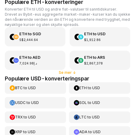
Populære ETH-konverteringer
Konverter ETH til USD og andre fiat-valutaer til sanntidskurser.
Drevet av Bybit-eus aggregerte market-maker-kurser kan du sjekke
den nåværende verdien av din ETH og konvertere med trygghet, med
nøyaktige kurser og uten skjulte spreads.
ETH
to
SGD
ETH
to
USD
S$2,444.64
$1,912.86
ETH
to
AED
ETH
to
ARS
د.إ7,024.98
$2,867,378
Se mer
↓
Populære USD-konverteringspar
BTC
to
USD
ETH
to
USD
USDC
to
USD
SOL
to
USD
TRX
to
USD
LTC
to
USD
XRP
to
USD
ADA
to
USD