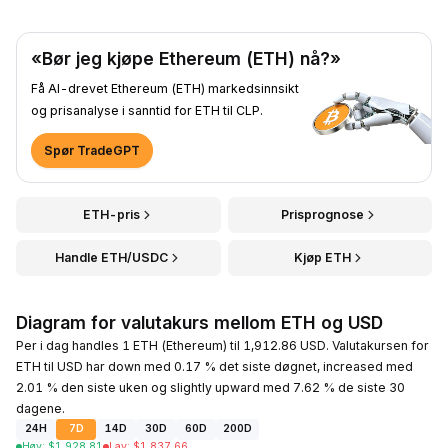
«Bør jeg kjøpe Ethereum (ETH) nå?»
Få AI-drevet Ethereum (ETH) markedsinnsikt
og prisanalyse i sanntid for ETH til CLP.
Spør TradeGPT
ETH-pris
Prisprognose
Handle ETH/USDC
Kjøp ETH
Diagram for valutakurs mellom ETH og USD
Per i dag handles 1 ETH (Ethereum) til 1,912.86 USD. Valutakursen for
ETH til USD har down med 0.17 % det siste døgnet, increased med
2.01 % den siste uken og slightly upward med 7.62 % de siste 30
dagene.
24H
7D
14D
30D
60D
200D
Høy
:
$
1,928.81
Lav
:
$
1,837.66