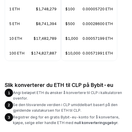
1 ETH
$1,748,279
$100
0.00005720 ETH
5 ETH
$8,741,394
$500
0.00028600 ETH
10 ETH
$17,482,789
$1,000
0.00057199 ETH
100 ETH
$174,827,887
$10,000
0.00571991 ETH
Slik konverterer du ETH til CLP på Bybit-eu
Angi beløpet ETH du ønsker å konvertere til CLP i kalkulatoren
1
ovenfor.
Se den tilsvarende verdien i CLP umiddelbart basert på den
2
gjeldende valutakursen for ETH til CLP.
Registrer deg for en gratis Bybit-eu-konto for å konvertere,
3
kjøpe, selge eller handle ETH med
null konverteringsgebyr
.