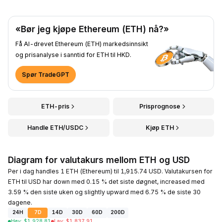
«Bør jeg kjøpe Ethereum (ETH) nå?»
Få AI-drevet Ethereum (ETH) markedsinnsikt
og prisanalyse i sanntid for ETH til HKD.
Spør TradeGPT
ETH-pris
Prisprognose
Handle ETH/USDC
Kjøp ETH
Diagram for valutakurs mellom ETH og USD
Per i dag handles 1 ETH (Ethereum) til 1,915.74 USD. Valutakursen for
ETH til USD har down med 0.15 % det siste døgnet, increased med
3.59 % den siste uken og slightly upward med 6.75 % de siste 30
dagene.
24H
7D
14D
30D
60D
200D
Høy
:
$
1,928.81
Lav
:
$
1,837.91