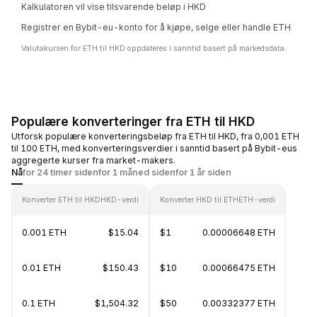
Kalkulatoren vil vise tilsvarende beløp i HKD
Registrer en Bybit-eu-konto for å kjøpe, selge eller handle ETH
Valutakursen for ETH til HKD oppdateres i sanntid basert på markedsdata.
Populære konverteringer fra ETH til HKD
Utforsk populære konverteringsbeløp fra ETH til HKD, fra 0,001 ETH
til 100 ETH, med konverteringsverdier i sanntid basert på Bybit-eus
aggregerte kurser fra market-makers.
Nå
for 24 timer siden
for 1 måned siden
for 1 år siden
Konverter ETH til HKD
HKD-verdi
Konverter HKD til ETH
ETH-verdi
0.001 ETH
$15.04
$1
0.00006648 ETH
0.01 ETH
$150.43
$10
0.00066475 ETH
0.1 ETH
$1,504.32
$50
0.00332377 ETH