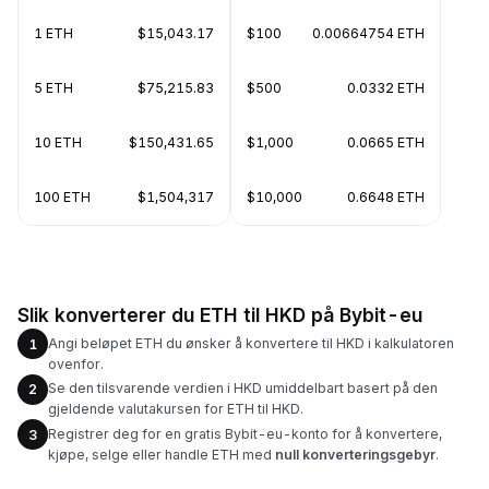
1 ETH
$15,043.17
$100
0.00664754 ETH
5 ETH
$75,215.83
$500
0.0332 ETH
10 ETH
$150,431.65
$1,000
0.0665 ETH
100 ETH
$1,504,317
$10,000
0.6648 ETH
Slik konverterer du ETH til HKD på Bybit-eu
Angi beløpet ETH du ønsker å konvertere til HKD i kalkulatoren
1
ovenfor.
Se den tilsvarende verdien i HKD umiddelbart basert på den
2
gjeldende valutakursen for ETH til HKD.
Registrer deg for en gratis Bybit-eu-konto for å konvertere,
3
kjøpe, selge eller handle ETH med
null konverteringsgebyr
.