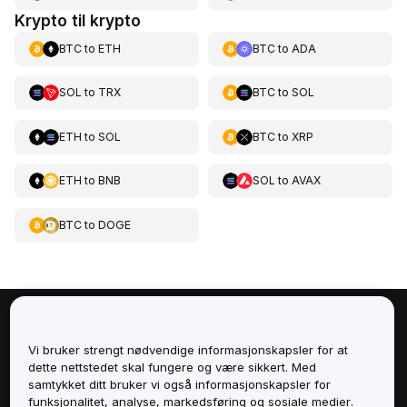
Krypto til krypto
BTC
to
ETH
BTC
to
ADA
SOL
to
TRX
BTC
to
SOL
ETH
to
SOL
BTC
to
XRP
ETH
to
BNB
SOL
to
AVAX
BTC
to
DOGE
Om
Vi bruker strengt nødvendige informasjonskapsler for at
dette nettstedet skal fungere og være sikkert. Med
Tjenester
samtykket ditt bruker vi også informasjonskapsler for
funksjonalitet, analyse, markedsføring og sosiale medier.