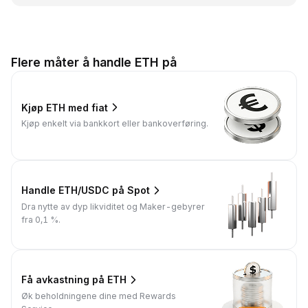
Flere måter å handle ETH på
Kjøp ETH med fiat
Kjøp enkelt via bankkort eller bankoverføring.
Handle ETH/USDC på Spot
Dra nytte av dyp likviditet og Maker-gebyrer
fra 0,1 %.
Få avkastning på ETH
Øk beholdningene dine med Rewards