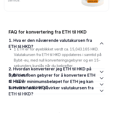
Service.
FAQ for konvertering fra ETH til HKD
1. Hva er den nåværende valutakursen fra
ETH til HKD?
1 ETH er for øyeblikket verdt ca. 15,043.165 HKD.
Valutakursen fra ETH til HKD oppdateres i sanntid på
Bybit-eu, med null konverteringsgebyrer og en 15-
sekunders kurslås når du bekrefter.
2. Hvordan konverterer jeg ETH til HKD på
Bybit-eu?
3. Er det noen gebyrer for å konvertere ETH
til HKD?
4. Hva er minimumsbeløpet for ETH jeg kan
konvertere til HKD?
5. Hvilke faktorer påvirker valutakursen fra
ETH til HKD?