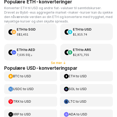
Populære ETH-konverteringer
Konverter ETH til USD og andre fiat-valutaer til sanntidskurser.
Drevet av Bybit-eus aggregerte market-maker-kurser kan du sjekke
den nåværende verdien av din ETH og konvertere med trygghet, med
nøyaktige kurser og uten skjulte spreads.
ETH
to
SGD
ETH
to
USD
S$2,451
$1,915.74
ETH
to
AED
ETH
to
ARS
د.إ7,035.55
$2,871,755
Se mer
↓
Populære USD-konverteringspar
BTC
to
USD
ETH
to
USD
USDC
to
USD
SOL
to
USD
TRX
to
USD
LTC
to
USD
XRP
to
USD
ADA
to
USD