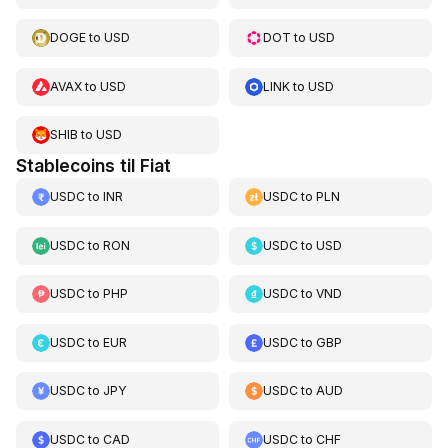
DOGE
to
USD
DOT
to
USD
AVAX
to
USD
LINK
to
USD
SHIB
to
USD
Stablecoins til Fiat
USDC
to
INR
USDC
to
PLN
USDC
to
RON
USDC
to
USD
USDC
to
PHP
USDC
to
VND
USDC
to
EUR
USDC
to
GBP
USDC
to
JPY
USDC
to
AUD
USDC
to
CAD
USDC
to
CHF