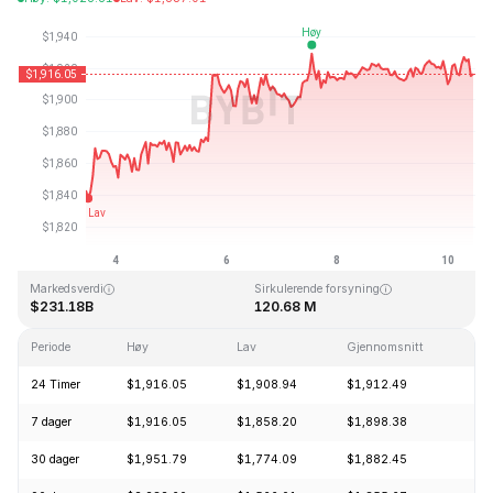
Sist oppdatert: 2026-08-10, 10:45 GMT+0
All Time High
All Time Low
$4,946.05
$0.432979
Markedsverdi
Sirkulerende forsyning
$231.18B
120.68 M
Periode
Høy
Lav
Gjennomsnitt
En
24 Timer
$1,916.05
$1,908.94
$1,912.49
-
7 dager
$1,916.05
$1,858.20
$1,898.38
+
30 dager
$1,951.79
$1,774.09
$1,882.45
+