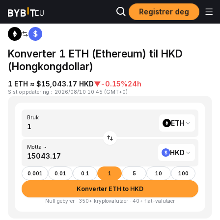
Registrer deg
Hjem
ETH to HKD
Konverter 1 ETH (Ethereum) til HKD
(Hongkongdollar)
1 ETH ≈ $15,043.17 HKD
▼
-0.15%
24h
Sist oppdatering
：
2026/08/10 10:45
(
GMT+0
)
Bruk
ETH
Motta ~
HKD
0.001
0.01
0.1
1
5
10
100
Konverter ETH to HKD
Null gebyrer · 350+ kryptovalutaer · 40+ fiat-valutaer