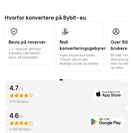
Hvorfor konvertere på Bybit-eu
Bevis på reserver
Null
Over 86 mi
konverteringsgebyrer
brukere
1:1-reserver verifisert
månedlig med Merkle-
Ingen skjulte kostnader.
Bli med i en av
bevis på blokkjeden.
Tilbudt sats er den
mest populære
endelige satsen du betaler.
etter handelsv
likviditet.
4.7
/ 5
47K Reviews
4.6
/ 5
1.4M Reviews