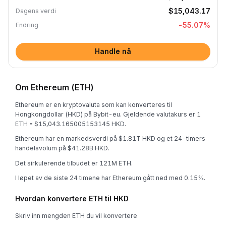
$15,043.17
Dagens verdi
-55.07
%
Endring
Handle nå
Om Ethereum (ETH)
Ethereum er en kryptovaluta som kan konverteres til
Hongkongdollar (HKD) på Bybit-eu. Gjeldende valutakurs er 1
ETH = $15,043.165005153145 HKD.
Ethereum har en markedsverdi på $1.81T HKD og et 24-timers
handelsvolum på $41.28B HKD.
Det sirkulerende tilbudet er 121M ETH.
I løpet av de siste 24 timene har Ethereum gått ned med 0.15%.
Hvordan konvertere ETH til HKD
Skriv inn mengden ETH du vil konvertere