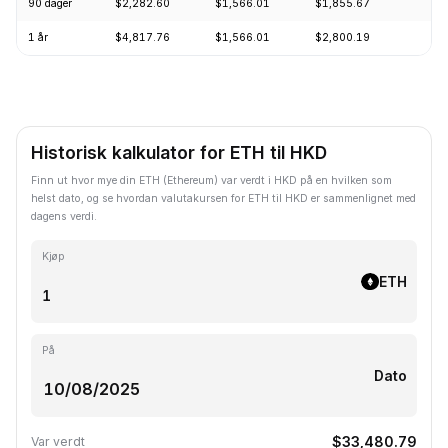
90 dager
$2,282.60
$1,566.01
$1,855.67
+
1 år
$4,817.76
$1,566.01
$2,800.19
-
Historisk kalkulator for ETH til HKD
Finn ut hvor mye din ETH (Ethereum) var verdt i HKD på en hvilken som
helst dato, og se hvordan valutakursen for ETH til HKD er sammenlignet med
dagens verdi.
Kjøp
ETH
På
Dato
$33,480.79
Var verdt