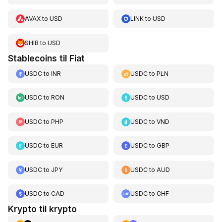
AVAX
to
USD
LINK
to
USD
SHIB
to
USD
Stablecoins til Fiat
USDC
to
INR
USDC
to
PLN
USDC
to
RON
USDC
to
USD
USDC
to
PHP
USDC
to
VND
USDC
to
EUR
USDC
to
GBP
USDC
to
JPY
USDC
to
AUD
USDC
to
CAD
USDC
to
CHF
Krypto til krypto