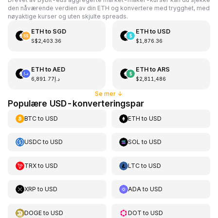
den nåværende verdien av din ETH og konvertere med trygghet, med
nøyaktige kurser og uten skjulte spreads.
ETH
to
SGD
ETH
to
USD
S$2,403.36
$1,876.36
ETH
to
AED
ETH
to
ARS
د.إ6,891.77
$2,811,486
Se mer
↓
Populære USD-konverteringspar
BTC
to
USD
ETH
to
USD
USDC
to
USD
SOL
to
USD
TRX
to
USD
LTC
to
USD
XRP
to
USD
ADA
to
USD
DOGE
to
USD
DOT
to
USD