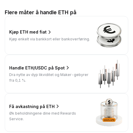
Flere måter å handle ETH på
Kjøp ETH med fiat
Kjøp enkelt via bankkort eller bankoverføring.
Handle ETH/USDC på Spot
Dra nytte av dyp likviditet og Maker-gebyrer
fra 0,1 %.
Få avkastning på ETH
Øk beholdningene dine med Rewards
Service.