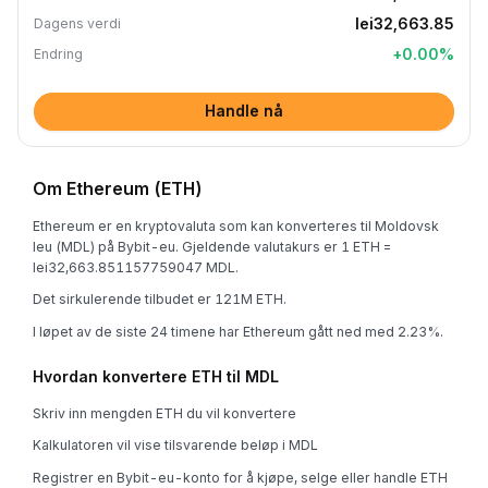
lei32,663.85
Dagens verdi
+
0.00
%
Endring
Handle nå
Om Ethereum (ETH)
Ethereum er en kryptovaluta som kan konverteres til Moldovsk
leu (MDL) på Bybit-eu. Gjeldende valutakurs er 1 ETH =
lei32,663.851157759047 MDL.
Det sirkulerende tilbudet er 121M ETH.
I løpet av de siste 24 timene har Ethereum gått ned med 2.23%.
Hvordan konvertere ETH til MDL
Skriv inn mengden ETH du vil konvertere
Kalkulatoren vil vise tilsvarende beløp i MDL
Registrer en Bybit-eu-konto for å kjøpe, selge eller handle ETH