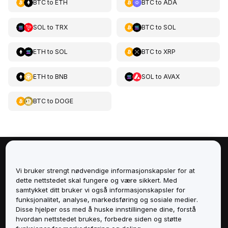
BTC
to
ETH
BTC
to
ADA
SOL
to
TRX
BTC
to
SOL
ETH
to
SOL
BTC
to
XRP
ETH
to
BNB
SOL
to
AVAX
BTC
to
DOGE
Om
Vi bruker strengt nødvendige informasjonskapsler for at
dette nettstedet skal fungere og være sikkert. Med
Tjenester
samtykket ditt bruker vi også informasjonskapsler for
funksjonalitet, analyse, markedsføring og sosiale medier.
Støtte
Disse hjelper oss med å huske innstillingene dine, forstå
hvordan nettstedet brukes, forbedre siden og støtte