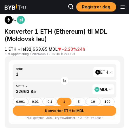
Registrer deg
Hjem
ETH to MDL
Konverter 1 ETH (Ethereum) til MDL
(Moldovsk leu)
1 ETH ≈ lei32,663.85 MDL
▼
-2.23%
24h
Sist oppdatering
：
2026/08/10 19:45
(
GMT+0
)
Bruk
ETH
Motta ~
MDL
0.001
0.01
0.1
1
5
10
100
Konverter ETH to MDL
Null gebyrer · 350+ kryptovalutaer · 40+ fiat-valutaer