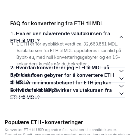
FAQ for konvertering fra ETH til MDL
1. Hva er den nåværende valutakursen fra
ETH til MDL?
1 ETH er for øyeblikket verdt ca. 32,663.851 MDL.
Valutakursen fra ETH til MDL oppdateres i sanntid på
Bybit-eu, med null konverteringsgebyrer og en 15-
sekunders kurslås når du bekrefter.
2. Hvordan konverterer jeg ETH til MDL på
Bybit-eu?
3. Er det noen gebyrer for å konvertere ETH
til MDL?
4. Hva er minimumsbeløpet for ETH jeg kan
konvertere til MDL?
5. Hvilke faktorer påvirker valutakursen fra
ETH til MDL?
Populære ETH-konverteringer
Konverter ETH til USD og andre fiat-valutaer til sanntidskurser.
Drevet av Bybit-eus aggregerte market-maker-kurser kan du sjekke