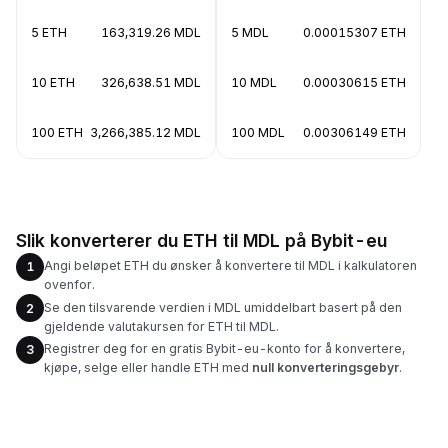
5 ETH
163,319.26 MDL
5 MDL
0.00015307 ETH
10 ETH
326,638.51 MDL
10 MDL
0.00030615 ETH
100 ETH
3,266,385.12 MDL
100 MDL
0.00306149 ETH
Slik konverterer du ETH til MDL på Bybit-eu
Angi beløpet ETH du ønsker å konvertere til MDL i kalkulatoren
1
ovenfor.
Se den tilsvarende verdien i MDL umiddelbart basert på den
2
gjeldende valutakursen for ETH til MDL.
Registrer deg for en gratis Bybit-eu-konto for å konvertere,
3
kjøpe, selge eller handle ETH med
null konverteringsgebyr
.