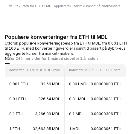
Valutakursen for ETH til MDL oppdateres i sanntid basert på markedsdata.
Populære konverteringer fra ETH til MDL
Utforsk populære konverteringsbeløp fra ETH til MDL, fra 0,001 ETH
til 100 ETH, med konverteringsverdier i sanntid basert på Bybit-eus
aggregerte kurser fra market-makers.
Nå
for 24 timer siden
for 1 måned siden
for 1 år siden
Konverter ETH til MDL
MDL-verdi
Konverter MDL til ETH
ETH-verdi
0.001 ETH
32.66 MDL
0.001 MDL
0.00000003 ETH
0.01 ETH
326.64 MDL
0.01 MDL
0.00000031 ETH
0.1 ETH
3,266.39 MDL
0.1 MDL
0.00000306 ETH
1 ETH
32,663.85 MDL
1 MDL
0.00003061 ETH