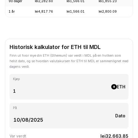
90 dager
lei2,282.60
lei1,566.01
lei1,855.23
+
1 år
lei4,817.76
lei1,566.01
lei2,800.09
-
Historisk kalkulator for ETH til MDL
Finn ut hvor mye din ETH (Ethereum) var verdt i MDL på en hvilken som
helst dato, og se hvordan valutakursen for ETH til MDL er sammenlignet med
dagens verdi.
Kjøp
ETH
På
Dato
lei32,663.85
Var verdt