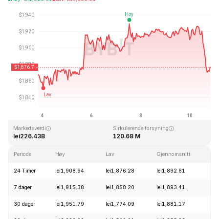
Sist oppdatert: 2026-08-10, 19:45 GMT+0
All Time High
All Time Low
lei4,946.05
lei0.432979
Markedsverdi
Sirkulerende forsyning
lei226.43B
120.68 M
Periode
Høy
Lav
Gjennomsnitt
E
24 Timer
lei1,908.94
lei1,876.28
lei1,892.61
-
7 dager
lei1,915.38
lei1,858.20
lei1,893.41
+
30 dager
lei1,951.79
lei1,774.09
lei1,881.17
+