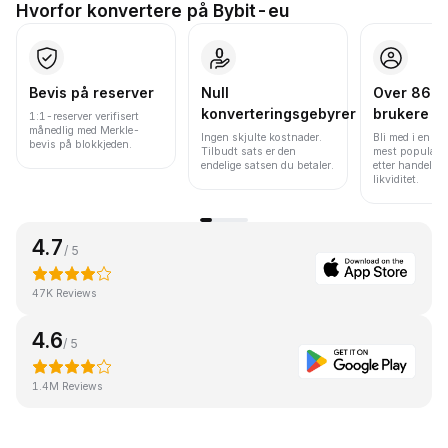
Hvorfor konvertere på Bybit-eu
Bevis på reserver
Null
Over 86 mi
konverteringsgebyrer
brukere
1:1-reserver verifisert
månedlig med Merkle-
Ingen skjulte kostnader.
Bli med i en av
bevis på blokkjeden.
Tilbudt sats er den
mest populære
endelige satsen du betaler.
etter handelsv
likviditet.
4.7
/ 5
47K Reviews
4.6
/ 5
1.4M Reviews