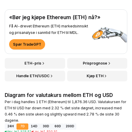
«Bør jeg kjøpe Ethereum (ETH) nå?»
Få AI-drevet Ethereum (ETH) markedsinnsikt
og prisanalyse i sanntid for ETH til MDL.
Spør TradeGPT
ETH-pris
Prisprognose
Handle ETH/USDC
Kjøp ETH
Diagram for valutakurs mellom ETH og USD
Per i dag handles 1 ETH (Ethereum) til 1,876.36 USD. Valutakursen for
ETH til USD har down med 2.32 % det siste døgnet, increased med
0.46 % den siste uken og slightly upward med 2.78 % de siste 30
dagene.
24H
7D
14D
30D
60D
200D
Høy
:
lei
1,928.81
Lav
:
lei
1,850.91