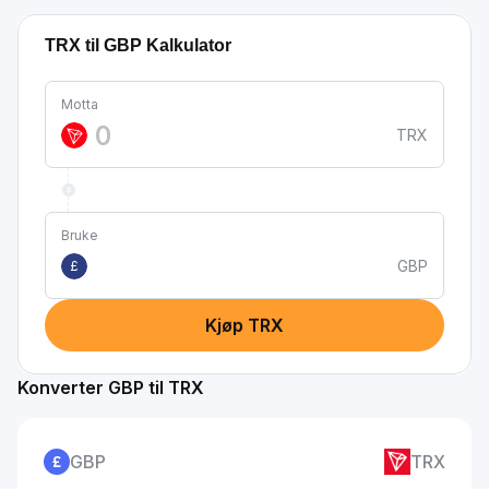
TRX til GBP Kalkulator
Motta
TRX
Bruke
GBP
£
Kjøp TRX
Konverter GBP til TRX
GBP
TRX