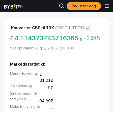
Registrer deg
Markeder
TRON pris TRX
GBP to TRON
Konverter GBP til TRX
GBP TIL TRON
£
4.114373743716365
+0.24%
Sist oppdatert: Aug 6, 2026, 21:00:00
Markedsstatistikk
Markedsverdi
31.01B
24 t volum
0
Sirkulerende
forsyning
94.89B
Maks forsyning
--