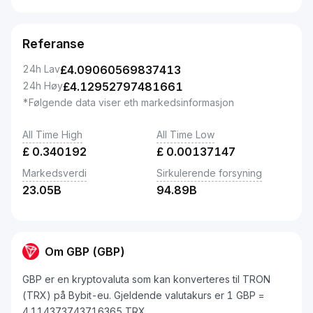
Referanse
24h Lav
£
4.09060569837413
24h Høy
£
4.12952797481661
*Følgende data viser eth markedsinformasjon
All Time High
All Time Low
£
0.340192
£
0.00137147
Markedsverdi
Sirkulerende forsyning
23.05B
94.89B
Om GBP (GBP)
GBP er en kryptovaluta som kan konverteres til TRON
(TRX) på Bybit-eu. Gjeldende valutakurs er 1 GBP =
4.114373743716365 TRX.