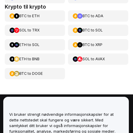
Krypto til krypto
BTC
to
ETH
BTC
to
ADA
SOL
to
TRX
BTC
to
SOL
ETH
to
SOL
BTC
to
XRP
ETH
to
BNB
SOL
to
AVAX
BTC
to
DOGE
Om
Vi bruker strengt nødvendige informasjonskapsler for at
dette nettstedet skal fungere og være sikkert. Med
Tjenester
samtykket ditt bruker vi også informasjonskapsler for
funksjonalitet, analyse, markedsføring og sosiale medier.