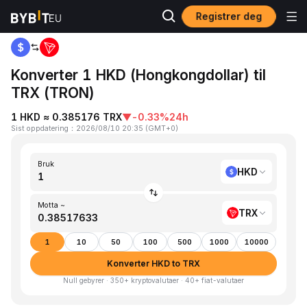
Registrer deg
Hjem
HKD to TRX
Konverter 1 HKD (Hongkongdollar) til
TRX (TRON)
1 HKD ≈ 0.385176 TRX
▼
-0.33%
24h
Sist oppdatering
：
2026/08/10 20:35
(
GMT+0
)
Bruk
HKD
Motta ~
TRX
1
10
50
100
500
1000
10000
Konverter HKD to TRX
Null gebyrer · 350+ kryptovalutaer · 40+ fiat-valutaer