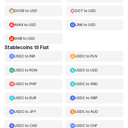
DOGE
to
USD
DOT
to
USD
AVAX
to
USD
LINK
to
USD
SHIB
to
USD
Stablecoins til Fiat
USDC
to
INR
USDC
to
PLN
USDC
to
RON
USDC
to
USD
USDC
to
PHP
USDC
to
VND
USDC
to
EUR
USDC
to
GBP
USDC
to
JPY
USDC
to
AUD
USDC
to
CAD
USDC
to
CHF