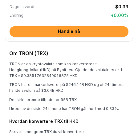
$0.39
Dagens verdi
+
0.00
%
Endring
Handle nå
Om TRON (TRX)
TRON er en kryptovaluta som kan konverteres til
Hongkongdollar (HKD) på Bybit-eu. Gjeldende valutakurs er 1
TRX = $0.38517632849016875 HKD.
TRON har en markedsverdi på $246.14B HKD og et 24-timers
handelsvolum på $3.04B HKD.
Det sirkulerende tilbudet er 95B TRX.
I løpet av de siste 24 timene har TRON gått ned med 0.33%.
Hvordan konvertere TRX til HKD
Skriv inn mengden TRX du vil konvertere