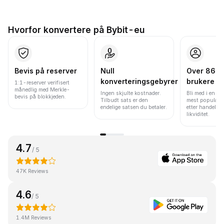
Hvorfor konvertere på Bybit-eu
Bevis på reserver
Null
Over 86 mi
konverteringsgebyrer
brukere
1:1-reserver verifisert
månedlig med Merkle-
Ingen skjulte kostnader.
Bli med i en av
bevis på blokkjeden.
Tilbudt sats er den
mest populære
endelige satsen du betaler.
etter handelsv
likviditet.
4.7
/ 5
47K Reviews
4.6
/ 5
1.4M Reviews