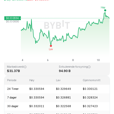
Sist oppdatert: 2026-08-10, 20:35 GMT+0
All Time High
All Time Low
$0.431288
$0.001804
Markedsverdi
Sirkulerende forsyning
$31.37B
94.90 B
Periode
Høy
Lav
Gjennomsnitt
24 Timer
$0.330594
$0.329649
$0.330121
7 dager
$0.330594
$0.326881
$0.328324
30 dager
$0.332011
$0.322568
$0.327423