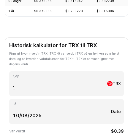
90 dager
$0.375055
$0.315047
$0.332739
1 år
$0.375055
$0.269273
$0.315306
Historisk kalkulator for TRX til TRX
Finn ut hvor mye din TRX (TRON) var verdt i TRX på en hvilken som helst
dato, og se hvordan valutakursen for TRX til TRX er sammenlignet med
dagens verdi.
Kjøp
TRX
På
Dato
$0.39
Var verdt