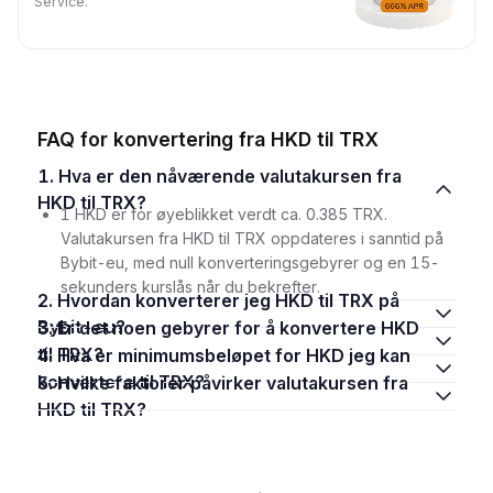
Service.
FAQ for konvertering fra HKD til TRX
1. Hva er den nåværende valutakursen fra
HKD til TRX?
1 HKD er for øyeblikket verdt ca. 0.385 TRX.
Valutakursen fra HKD til TRX oppdateres i sanntid på
Bybit-eu, med null konverteringsgebyrer og en 15-
sekunders kurslås når du bekrefter.
2. Hvordan konverterer jeg HKD til TRX på
Bybit-eu?
3. Er det noen gebyrer for å konvertere HKD
til TRX?
4. Hva er minimumsbeløpet for HKD jeg kan
konvertere til TRX?
5. Hvilke faktorer påvirker valutakursen fra
HKD til TRX?