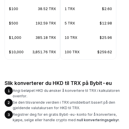
$100
38.52 TRX
1 TRX
$2.60
$500
192.59 TRX
5 TRX
$12.98
$1,000
385.18 TRX
10 TRX
$25.96
$10,000
3,851.76 TRX
100 TRX
$259.62
Slik konverterer du HKD til TRX på Bybit-eu
Angi beløpet HKD du ønsker å konvertere til TRX i kalkulatoren
1
ovenfor.
Se den tilsvarende verdien i TRX umiddelbart basert på den
2
gjeldende valutakursen for HKD til TRX.
Registrer deg for en gratis Bybit-eu-konto for å konvertere,
3
kjøpe, selge eller handle crypto med
null konverteringsgebyr
.