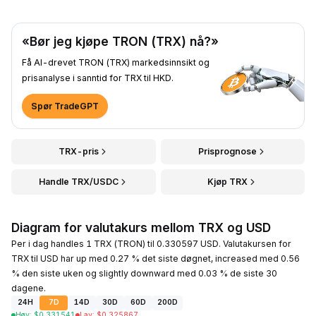
«Bør jeg kjøpe TRON (TRX) nå?»
Få AI-drevet TRON (TRX) markedsinnsikt og
prisanalyse i sanntid for TRX til HKD.
Spør TradeGPT
TRX-pris
Prisprognose
Handle TRX/USDC
Kjøp TRX
Diagram for valutakurs mellom TRX og USD
Per i dag handles 1 TRX (TRON) til 0.330597 USD. Valutakursen for
TRX til USD har up med 0.27 % det siste døgnet, increased med 0.56
% den siste uken og slightly downward med 0.03 % de siste 30
dagene.
24H
7D
14D
30D
60D
200D
Høy
:
$
0.331541
Lav
:
$
0.325867