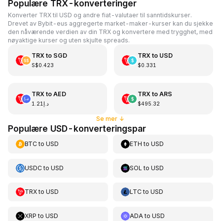
Populære TRX-konverteringer
Konverter TRX til USD og andre fiat-valutaer til sanntidskurser.
Drevet av Bybit-eus aggregerte market-maker-kurser kan du sjekke
den nåværende verdien av din TRX og konvertere med trygghet, med
nøyaktige kurser og uten skjulte spreads.
TRX
to
SGD
TRX
to
USD
S$0.423
$0.331
TRX
to
AED
TRX
to
ARS
د.إ1.21
$495.32
Se mer
↓
Populære USD-konverteringspar
BTC
to
USD
ETH
to
USD
USDC
to
USD
SOL
to
USD
TRX
to
USD
LTC
to
USD
XRP
to
USD
ADA
to
USD