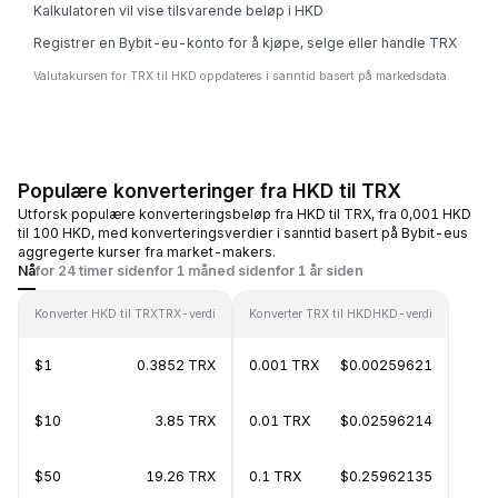
Kalkulatoren vil vise tilsvarende beløp i HKD
Registrer en Bybit-eu-konto for å kjøpe, selge eller handle TRX
Valutakursen for TRX til HKD oppdateres i sanntid basert på markedsdata.
Populære konverteringer fra HKD til TRX
Utforsk populære konverteringsbeløp fra HKD til TRX, fra 0,001 HKD
til 100 HKD, med konverteringsverdier i sanntid basert på Bybit-eus
aggregerte kurser fra market-makers.
Nå
for 24 timer siden
for 1 måned siden
for 1 år siden
Konverter HKD til TRX
TRX-verdi
Konverter TRX til HKD
HKD-verdi
$1
0.3852 TRX
0.001 TRX
$0.00259621
$10
3.85 TRX
0.01 TRX
$0.02596214
$50
19.26 TRX
0.1 TRX
$0.25962135