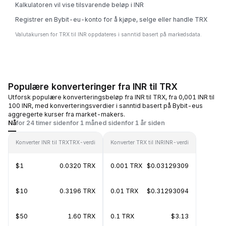
Kalkulatoren vil vise tilsvarende beløp i INR
Registrer en Bybit-eu-konto for å kjøpe, selge eller handle TRX
Valutakursen for TRX til INR oppdateres i sanntid basert på markedsdata.
Populære konverteringer fra INR til TRX
Utforsk populære konverteringsbeløp fra INR til TRX, fra 0,001 INR til
100 INR, med konverteringsverdier i sanntid basert på Bybit-eus
aggregerte kurser fra market-makers.
Nå
for 24 timer siden
for 1 måned siden
for 1 år siden
Konverter INR til TRX
TRX-verdi
Konverter TRX til INR
INR-verdi
$1
0.0320 TRX
0.001 TRX
$0.03129309
$10
0.3196 TRX
0.01 TRX
$0.31293094
$50
1.60 TRX
0.1 TRX
$3.13