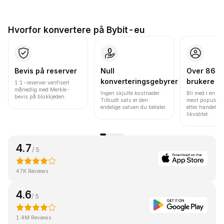
Hvorfor konvertere på Bybit-eu
Bevis på reserver
Null
Over 86 mi
konverteringsgebyrer
brukere
1:1-reserver verifisert
månedlig med Merkle-
Ingen skjulte kostnader.
Bli med i en av
bevis på blokkjeden.
Tilbudt sats er den
mest populære
endelige satsen du betaler.
etter handelsv
likviditet.
4.7
/ 5
47K Reviews
4.6
/ 5
1.4M Reviews