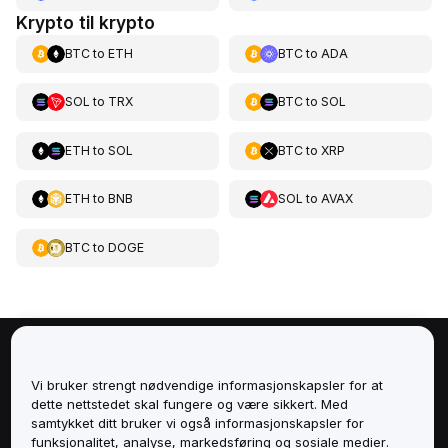
Krypto til krypto
BTC
to
ETH
BTC
to
ADA
SOL
to
TRX
BTC
to
SOL
ETH
to
SOL
BTC
to
XRP
ETH
to
BNB
SOL
to
AVAX
BTC
to
DOGE
Om
Vi bruker strengt nødvendige informasjonskapsler for at
dette nettstedet skal fungere og være sikkert. Med
Tjenester
samtykket ditt bruker vi også informasjonskapsler for
funksjonalitet, analyse, markedsføring og sosiale medier.