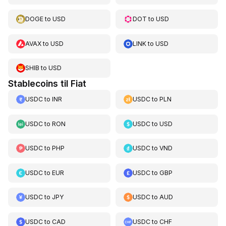
DOGE
to
USD
DOT
to
USD
AVAX
to
USD
LINK
to
USD
SHIB
to
USD
Stablecoins til Fiat
USDC
to
INR
USDC
to
PLN
USDC
to
RON
USDC
to
USD
USDC
to
PHP
USDC
to
VND
USDC
to
EUR
USDC
to
GBP
USDC
to
JPY
USDC
to
AUD
USDC
to
CAD
USDC
to
CHF