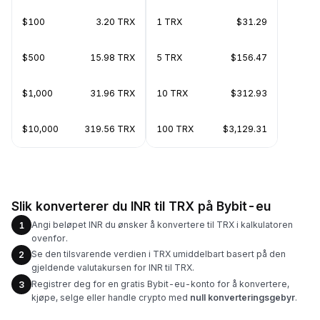
$100
3.20 TRX
1 TRX
$31.29
$500
15.98 TRX
5 TRX
$156.47
$1,000
31.96 TRX
10 TRX
$312.93
$10,000
319.56 TRX
100 TRX
$3,129.31
Slik konverterer du INR til TRX på Bybit-eu
Angi beløpet INR du ønsker å konvertere til TRX i kalkulatoren
1
ovenfor.
Se den tilsvarende verdien i TRX umiddelbart basert på den
2
gjeldende valutakursen for INR til TRX.
Registrer deg for en gratis Bybit-eu-konto for å konvertere,
3
kjøpe, selge eller handle crypto med
null konverteringsgebyr
.