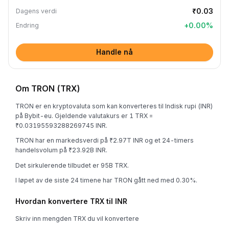
₹0.03
Dagens verdi
+
0.00
%
Endring
Handle nå
Om TRON (TRX)
TRON er en kryptovaluta som kan konverteres til Indisk rupi (INR)
på Bybit-eu. Gjeldende valutakurs er 1 TRX =
₹0.03195593288269745 INR.
TRON har en markedsverdi på ₹2.97T INR og et 24-timers
handelsvolum på ₹23.92B INR.
Det sirkulerende tilbudet er 95B TRX.
I løpet av de siste 24 timene har TRON gått ned med 0.30%.
Hvordan konvertere TRX til INR
Skriv inn mengden TRX du vil konvertere