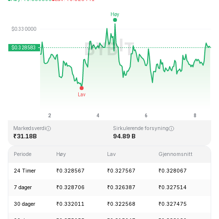
Sist oppdatert: 2026-08-08, 15:18 GMT+0
All Time High
All Time Low
₹0.431288
₹0.001804
Markedsverdi
Sirkulerende forsyning
₹31.18B
94.89 B
Periode
Høy
Lav
Gjennomsnitt
24 Timer
₹0.328567
₹0.327567
₹0.328067
7 dager
₹0.328706
₹0.326387
₹0.327514
30 dager
₹0.332011
₹0.322568
₹0.327475