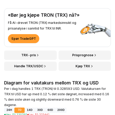
«Bør jeg kjøpe TRON (TRX) nå?»
Få AI-drevet TRON (TRX) markedsinnsikt og
prisanalyse i sanntid for TRX til INR.
Spør TradeGPT
TRX-pris
Prisprognose
Handle TRX/USDC
Kjøp TRX
Diagram for valutakurs mellom TRX og USD
Per i dag handles 1 TRX (TRON) til 0.328593 USD. Valutakursen for
TRX til USD har up med 0.12 % det siste døgnet, increased med 0.16
% den siste uken og slightly downward med 0.76 % de siste 30
dagene.
24H
7D
14D
30D
60D
200D
Høy
:
₹
0.330395
Lav
:
₹
0.325441