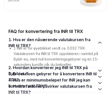
Service.
FAQ for konvertering fra INR til TRX
1. Hva er den nåværende valutakursen fra
INR til TRX?
1 INR er for øyeblikket verdt ca. 0.032 TRX.
Valutakursen fra INR til TRX oppdateres i sanntid på
Bybit-eu, med null konverteringsgebyrer og en 15-
sekunders kurslås når du bekrefter.
2. Hvordan konverterer jeg INR til TRX på
Bybit-eu?
3. Er det noen gebyrer for å konvertere INR til
TRX?
4. Hva er minimumsbeløpet for INR jeg kan
konvertere til TRX?
5. Hvilke faktorer påvirker valutakursen fra
INR til TRX?