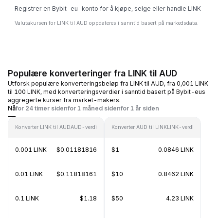
Registrer en Bybit-eu-konto for å kjøpe, selge eller handle LINK
Valutakursen for LINK til AUD oppdateres i sanntid basert på markedsdata.
Populære konverteringer fra LINK til AUD
Utforsk populære konverteringsbeløp fra LINK til AUD, fra 0,001 LINK
til 100 LINK, med konverteringsverdier i sanntid basert på Bybit-eus
aggregerte kurser fra market-makers.
Nå
for 24 timer siden
for 1 måned siden
for 1 år siden
Konverter LINK til AUD
AUD-verdi
Konverter AUD til LINK
LINK-verdi
0.001 LINK
$0.01181816
$1
0.0846 LINK
0.01 LINK
$0.11818161
$10
0.8462 LINK
0.1 LINK
$1.18
$50
4.23 LINK