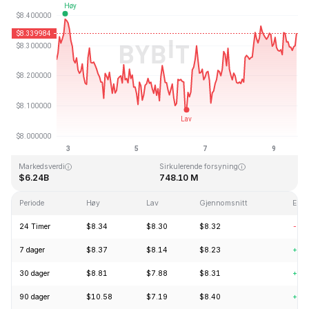
Sist oppdatert: 2026-08-09, 16:24 GMT+0
All Time High
All Time Low
$52.70
$0.148183
Markedsverdi
Sirkulerende forsyning
$6.24B
748.10 M
Periode
Høy
Lav
Gjennomsnitt
Endr
24 Timer
$8.34
$8.30
$8.32
-0.
7 dager
$8.37
$8.14
$8.23
+1.
30 dager
$8.81
$7.88
$8.31
+5.
90 dager
$10.58
$7.19
$8.40
+6.