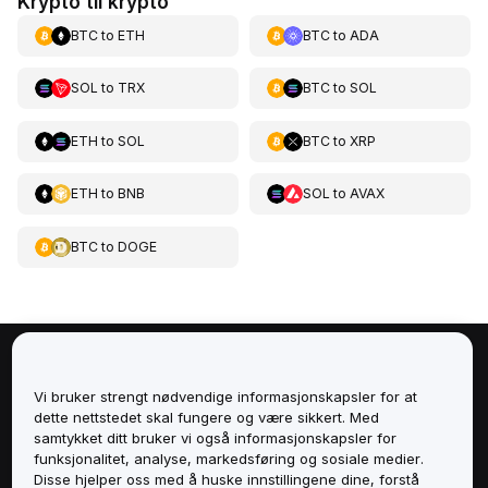
Krypto til krypto
BTC
to
ETH
BTC
to
ADA
SOL
to
TRX
BTC
to
SOL
ETH
to
SOL
BTC
to
XRP
ETH
to
BNB
SOL
to
AVAX
BTC
to
DOGE
Om
Vi bruker strengt nødvendige informasjonskapsler for at
dette nettstedet skal fungere og være sikkert. Med
Tjenester
samtykket ditt bruker vi også informasjonskapsler for
funksjonalitet, analyse, markedsføring og sosiale medier.
Støtte
Disse hjelper oss med å huske innstillingene dine, forstå