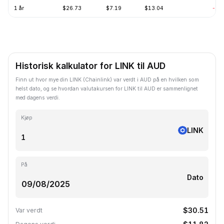
1 år
$26.73
$7.19
$13.04
-60
Historisk kalkulator for LINK til AUD
Finn ut hvor mye din LINK (Chainlink) var verdt i AUD på en hvilken som
helst dato, og se hvordan valutakursen for LINK til AUD er sammenlignet
med dagens verdi.
Kjøp
LINK
På
Dato
$30.51
Var verdt