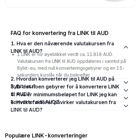
FAQ for konvertering fra LINK til AUD
1. Hva er den nåværende valutakursen fra
LINK til AUD?
1 LINK er for øyeblikket verdt ca. 11.818 AUD.
Valutakursen fra LINK til AUD oppdateres i sanntid på
Bybit-eu, med null konverteringsgebyrer og en 15-
sekunders kurslås når du bekrefter.
2. Hvordan konverterer jeg LINK til AUD på
Bybit-eu?
3. Er det noen gebyrer for å konvertere LINK
til AUD?
4. Hva er minimumsbeløpet for LINK jeg kan
konvertere til AUD?
5. Hvilke faktorer påvirker valutakursen fra
LINK til AUD?
Populære LINK-konverteringer