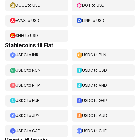
DOGE
to
USD
DOT
to
USD
AVAX
to
USD
LINK
to
USD
SHIB
to
USD
Stablecoins til Fiat
USDC
to
INR
USDC
to
PLN
USDC
to
RON
USDC
to
USD
USDC
to
PHP
USDC
to
VND
USDC
to
EUR
USDC
to
GBP
USDC
to
JPY
USDC
to
AUD
USDC
to
CAD
USDC
to
CHF