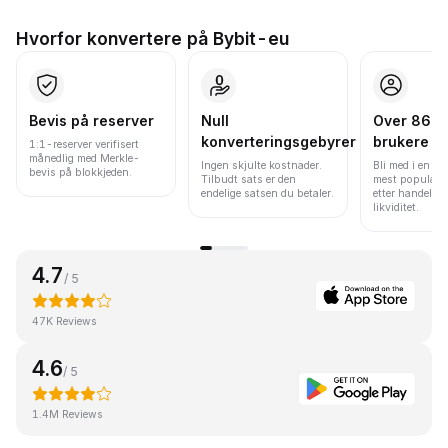
Hvorfor konvertere på Bybit-eu
Bevis på reserver
Null
Over 86 mi
konverteringsgebyrer
brukere
1:1-reserver verifisert
månedlig med Merkle-
Ingen skjulte kostnader.
Bli med i en av
bevis på blokkjeden.
Tilbudt sats er den
mest populære
endelige satsen du betaler.
etter handelsv
likviditet.
4.7
/ 5
47K Reviews
4.6
/ 5
1.4M Reviews