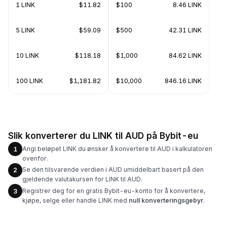
1 LINK
$11.82
$100
8.46 LINK
5 LINK
$59.09
$500
42.31 LINK
10 LINK
$118.18
$1,000
84.62 LINK
100 LINK
$1,181.82
$10,000
846.16 LINK
Slik konverterer du LINK til AUD på Bybit-eu
Angi beløpet LINK du ønsker å konvertere til AUD i kalkulatoren
1
ovenfor.
Se den tilsvarende verdien i AUD umiddelbart basert på den
2
gjeldende valutakursen for LINK til AUD.
Registrer deg for en gratis Bybit-eu-konto for å konvertere,
3
kjøpe, selge eller handle LINK med
null konverteringsgebyr
.