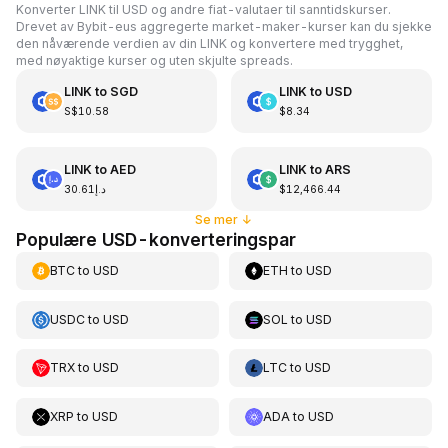
Konverter LINK til USD og andre fiat-valutaer til sanntidskurser.
Drevet av Bybit-eus aggregerte market-maker-kurser kan du sjekke
den nåværende verdien av din LINK og konvertere med trygghet,
med nøyaktige kurser og uten skjulte spreads.
LINK
to
SGD
LINK
to
USD
S$10.58
$8.34
LINK
to
AED
LINK
to
ARS
د.إ30.61
$12,466.44
Se mer
↓
Populære USD-konverteringspar
BTC
to
USD
ETH
to
USD
USDC
to
USD
SOL
to
USD
TRX
to
USD
LTC
to
USD
XRP
to
USD
ADA
to
USD