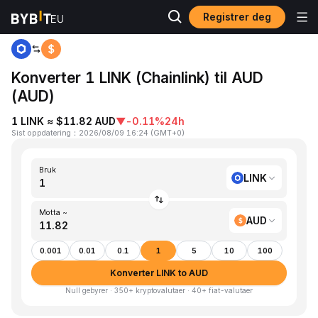
Registrer deg
Hjem
LINK to AUD
Konverter 1 LINK (Chainlink) til AUD
(AUD)
1 LINK ≈ $11.82 AUD
▼
-0.11%
24h
Sist oppdatering
：
2026/08/09 16:24
(
GMT+0
)
Bruk
LINK
Motta ~
AUD
0.001
0.01
0.1
1
5
10
100
Konverter LINK to AUD
Null gebyrer · 350+ kryptovalutaer · 40+ fiat-valutaer