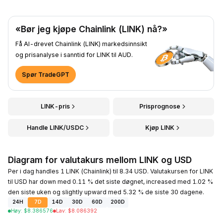
«Bør jeg kjøpe Chainlink (LINK) nå?»
Få AI-drevet Chainlink (LINK) markedsinnsikt
og prisanalyse i sanntid for LINK til AUD.
Spør TradeGPT
LINK-pris
Prisprognose
Handle LINK/USDC
Kjøp LINK
Diagram for valutakurs mellom LINK og USD
Per i dag handles 1 LINK (Chainlink) til 8.34 USD. Valutakursen for LINK
til USD har down med 0.11 % det siste døgnet, increased med 1.02 %
den siste uken og slightly upward med 5.32 % de siste 30 dagene.
24H
7D
14D
30D
60D
200D
Høy
:
$
8.386576
Lav
:
$
8.086392