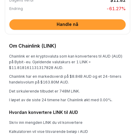
$11.82
Dagens verdi
-61.27
%
Endring
Handle nå
Om Chainlink (LINK)
Chainlink er en kryptovaluta som kan konverteres til AUD (AUD)
på Bybit-eu. Gjeldende valutakurs er 1 LINK =
$11.818161131317828 AUD.
Chainlink har en markedsverdi på $8.84B AUD og et 24-timers
handelsvolum på $163.80M AUD.
Det sirkulerende tilbudet er 748M LINK.
I løpet av de siste 24 timene har Chainlink økt med 0.00%.
Hvordan konvertere LINK til AUD
Skriv inn mengden LINK du vil konvertere
Kalkulatoren vil vise tilsvarende beløp i AUD