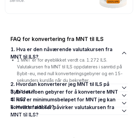
Service.
FAQ for konvertering fra MNT til ILS
1. Hva er den nåværende valutakursen fra
MNT til ILS?
1 MNT er for øyeblikket verdt ca. 1.272 ILS.
Valutakursen fra MNT til ILS oppdateres i sanntid på
Bybit-eu, med null konverteringsgebyrer og en 15-
sekunders kurslås når du bekrefter.
2. Hvordan konverterer jeg MNT til ILS på
Bybit-eu?
3. Er det noen gebyrer for å konvertere MNT
til ILS?
4. Hva er minimumsbeløpet for MNT jeg kan
konvertere til ILS?
5. Hvilke faktorer påvirker valutakursen fra
MNT til ILS?