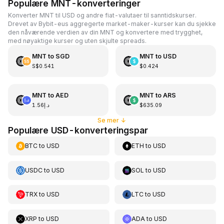
Populære MNT-konverteringer
Konverter MNT til USD og andre fiat-valutaer til sanntidskurser.
Drevet av Bybit-eus aggregerte market-maker-kurser kan du sjekke
den nåværende verdien av din MNT og konvertere med trygghet,
med nøyaktige kurser og uten skjulte spreads.
MNT
to
SGD
MNT
to
USD
S$0.541
$0.424
MNT
to
AED
MNT
to
ARS
د.إ1.56
$635.09
Se mer
↓
Populære USD-konverteringspar
BTC
to
USD
ETH
to
USD
USDC
to
USD
SOL
to
USD
TRX
to
USD
LTC
to
USD
XRP
to
USD
ADA
to
USD