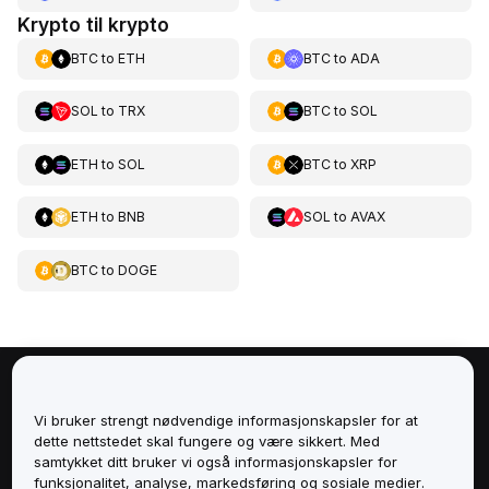
Krypto til krypto
BTC
to
ETH
BTC
to
ADA
SOL
to
TRX
BTC
to
SOL
ETH
to
SOL
BTC
to
XRP
ETH
to
BNB
SOL
to
AVAX
BTC
to
DOGE
Om
Vi bruker strengt nødvendige informasjonskapsler for at
dette nettstedet skal fungere og være sikkert. Med
Tjenester
samtykket ditt bruker vi også informasjonskapsler for
funksjonalitet, analyse, markedsføring og sosiale medier.