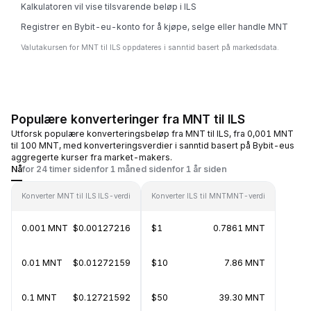
Kalkulatoren vil vise tilsvarende beløp i ILS
Registrer en Bybit-eu-konto for å kjøpe, selge eller handle MNT
Valutakursen for MNT til ILS oppdateres i sanntid basert på markedsdata.
Populære konverteringer fra MNT til ILS
Utforsk populære konverteringsbeløp fra MNT til ILS, fra 0,001 MNT
til 100 MNT, med konverteringsverdier i sanntid basert på Bybit-eus
aggregerte kurser fra market-makers.
Nå
for 24 timer siden
for 1 måned siden
for 1 år siden
Konverter MNT til ILS
ILS-verdi
Konverter ILS til MNT
MNT-verdi
0.001 MNT
$0.00127216
$1
0.7861 MNT
0.01 MNT
$0.01272159
$10
7.86 MNT
0.1 MNT
$0.12721592
$50
39.30 MNT