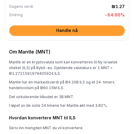
₪1.27
Dagens verdi
-64.66
%
Endring
Handle nå
Om Mantle (MNT)
Mantle er en kryptovaluta som kan konverteres til Ny israelsk
shekel (ILS) på Bybit-eu. Gjeldende valutakurs er 1 MNT =
₪1.2721591979405924 ILS.
Mantle har en markedsverdi på ₪4.20B ILS og et 24-timers
handelsvolum på ₪60.15M ILS.
Det sirkulerende tilbudet er 3B MNT.
I løpet av de siste 24 timene har Mantle økt med 3.82%.
Hvordan konvertere MNT til ILS
Skriv inn mengden MNT du vil konvertere