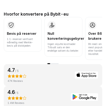
Hvorfor konvertere på Bybit-eu
Bevis på reserver
Null
Over 86 mi
konverteringsgebyrer
brukere
1:1-reserver verifisert
månedlig med Merkle-
Ingen skjulte kostnader.
Bli med i en av
bevis på blokkjeden.
Tilbudt sats er den
mest populære
endelige satsen du betaler.
etter handelsv
likviditet.
4.7
/ 5
47K Reviews
4.6
/ 5
1.4M Reviews