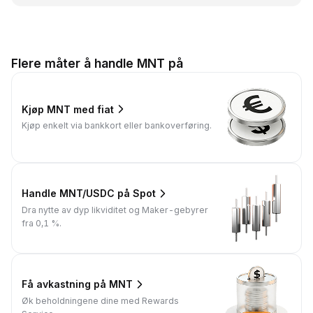
Flere måter å handle MNT på
Kjøp MNT med fiat
Kjøp enkelt via bankkort eller bankoverføring.
Handle MNT/USDC på Spot
Dra nytte av dyp likviditet og Maker-gebyrer
fra 0,1 %.
Få avkastning på MNT
Øk beholdningene dine med Rewards