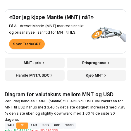
«Bør jeg kjøpe Mantle (MNT) nå?»
Få AI-drevet Mantle (MNT) markedsinnsikt
og prisanalyse i sanntid for MNT til ILS.
Spør TradeGPT
MNT-pris
Prisprognose
Handle MNT/USDC
Kjøp MNT
Diagram for valutakurs mellom MNT og USD
Per i dag handles 1 MNT (Mantle) til 0.423673 USD. Valutakursen for
MNT til USD har up med 3.46 % det siste døgnet, increased med 7.85
% den siste uken og slightly downward med 1.60 % de siste 30
dagene.
24H
7D
14D
30D
60D
200D
Høy
:
₪
0.423745
Lav
:
₪
0.391335