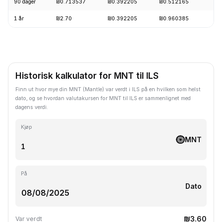
90 dager
₪0.713537
₪0.392205
₪0.512165
-
1 år
₪2.70
₪0.392205
₪0.960385
-
Historisk kalkulator for MNT til ILS
Finn ut hvor mye din MNT (Mantle) var verdt i ILS på en hvilken som helst
dato, og se hvordan valutakursen for MNT til ILS er sammenlignet med
dagens verdi.
Kjøp
MNT
På
Dato
₪3.60
Var verdt