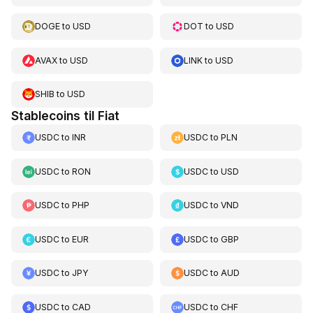
DOGE
to
USD
DOT
to
USD
AVAX
to
USD
LINK
to
USD
SHIB
to
USD
Stablecoins til Fiat
USDC
to
INR
USDC
to
PLN
USDC
to
RON
USDC
to
USD
USDC
to
PHP
USDC
to
VND
USDC
to
EUR
USDC
to
GBP
USDC
to
JPY
USDC
to
AUD
USDC
to
CAD
USDC
to
CHF