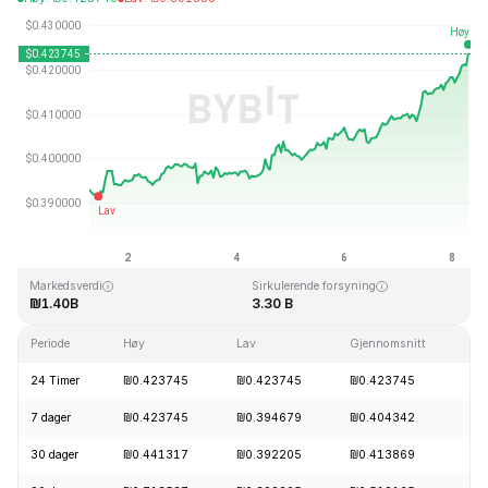
Sist oppdatert: 2026-08-08, 07:14 GMT+0
All Time High
All Time Low
₪2.86
₪0.307978
Markedsverdi
Sirkulerende forsyning
₪1.40B
3.30 B
Periode
Høy
Lav
Gjennomsnitt
E
24 Timer
₪0.423745
₪0.423745
₪0.423745
+
7 dager
₪0.423745
₪0.394679
₪0.404342
+
30 dager
₪0.441317
₪0.392205
₪0.413869
-