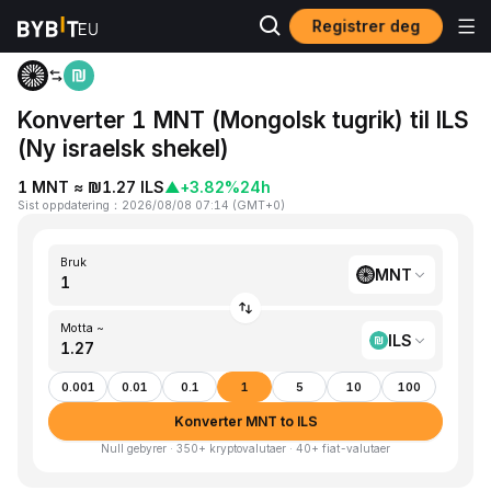
Registrer deg
Hjem
MNT to ILS
Konverter 1 MNT (Mongolsk tugrik) til ILS
(Ny israelsk shekel)
1 MNT ≈ ₪1.27 ILS
▲
+3.82%
24h
Sist oppdatering
：
2026/08/08 07:14
(
GMT+0
)
Bruk
MNT
Motta ~
ILS
0.001
0.01
0.1
1
5
10
100
Konverter MNT to ILS
Null gebyrer · 350+ kryptovalutaer · 40+ fiat-valutaer