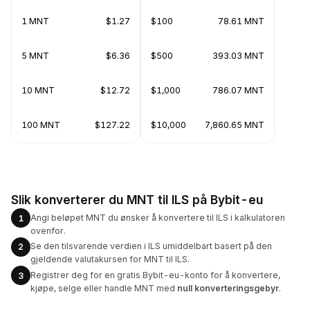
1 MNT
$1.27
$100
78.61 MNT
5 MNT
$6.36
$500
393.03 MNT
10 MNT
$12.72
$1,000
786.07 MNT
100 MNT
$127.22
$10,000
7,860.65 MNT
Slik konverterer du MNT til ILS på Bybit-eu
Angi beløpet MNT du ønsker å konvertere til ILS i kalkulatoren
1
ovenfor.
Se den tilsvarende verdien i ILS umiddelbart basert på den
2
gjeldende valutakursen for MNT til ILS.
Registrer deg for en gratis Bybit-eu-konto for å konvertere,
3
kjøpe, selge eller handle MNT med
null konverteringsgebyr
.