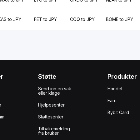
KAS to JPY
FET to JPY
COQ to JPY
BOME to JPY
er
Støtte
Produkter
Send inn en sak
Handel
eller klage
Earn
m
Hjelpesenter
Bybit Card
am
Støttesenter
Tilbakemelding
fra bruker