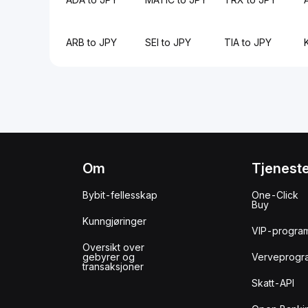
ARB to JPY
SEI to JPY
TIA to JPY
Om
Tjenest
Bybit-fellesskap
One-Click
Buy
Kunngjøringer
VIP-progra
Oversikt over
gebyrer og
Verveprogr
transaksjoner
Skatt-API