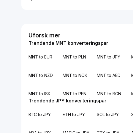
Uforsk mer
Trendende MNT konverteringspar
MNT to EUR
MNT to PLN
MNT to JPY
MNT to NZD
MNT to NOK
MNT to AED
MNT to ISK
MNT to PEN
MNT to BGN
Trendende JPY konverteringspar
BTC to JPY
ETH to JPY
SOL to JPY
ADA to JPY
MATIC to JPY
TRX to JPY