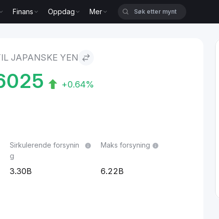
Finans
Oppdag
Mer
en
IL JAPANSKE YEN
6025
+0.64%
Sirkulerende forsynin
Maks forsyning
g
3.30B
6.22B