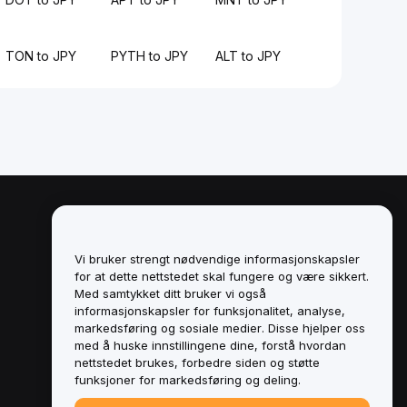
TON to JPY
PYTH to JPY
ALT to JPY
Juridisk
Retningslinjer for
Vi bruker strengt nødvendige informasjonskapsler
interessekonflikter
for at dette nettstedet skal fungere og være sikkert.
Med samtykket ditt bruker vi også
Sammendrag av retningslinjene for
informasjonskapsler for funksjonalitet, analyse,
oppbevaring og administrasjon
markedsføring og sosiale medier. Disse hjelper oss
med å huske innstillingene dine, forstå hvordan
ESG-informasjon
nettstedet brukes, forbedre siden og støtte
funksjoner for markedsføring og deling.
Crypto-Asset White Papers