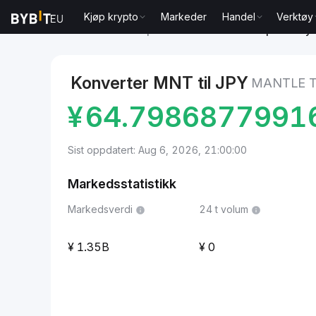
Kjøp krypto
Markeder
Handel
Verktøy
Markeder
Mantle pris MNT
Mantle to Japanske y
Konverter MNT til JPY
MANTLE T
¥
64.7986877991
Sist oppdatert: Aug 6, 2026, 21:00:00
Markedsstatistikk
Markedsverdi
24 t volum
1.35B
0