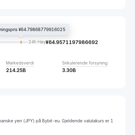
tningspris ¥64.79868779916025
24h Høy
¥
64.9571197986692
Markedsverdi
Sirkulerende forsyning
214.25B
3.30B
apanske yen (JPY) på Bybit-eu. Gjeldende valutakurs er 1