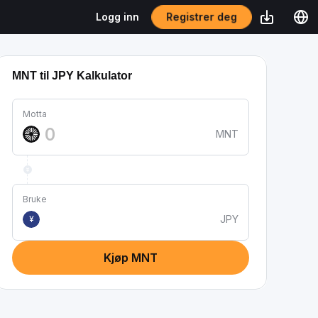
Registrer deg
Logg inn
MNT til JPY Kalkulator
Motta
MNT
Bruke
JPY
¥
Kjøp MNT