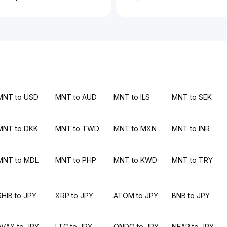
MNT to USD
MNT to AUD
MNT to ILS
MNT to SEK
MNT to DKK
MNT to TWD
MNT to MXN
MNT to INR
MNT to MDL
MNT to PHP
MNT to KWD
MNT to TRY
SHIB to JPY
XRP to JPY
ATOM to JPY
BNB to JPY
AVAX to JPY
LTC to JPY
ONDO to JPY
NEAR to JPY