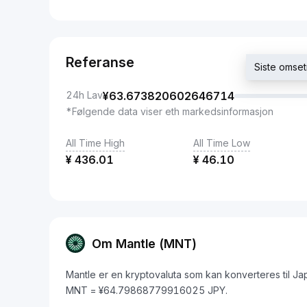
Referanse
Siste omse
24h Lav
¥
63.673820602646714
*Følgende data viser eth markedsinformasjon
All Time High
All Time Low
¥
436.01
¥
46.10
Om Mantle (MNT)
Mantle er en kryptovaluta som kan konverteres til J
MNT = ¥64.79868779916025 JPY.