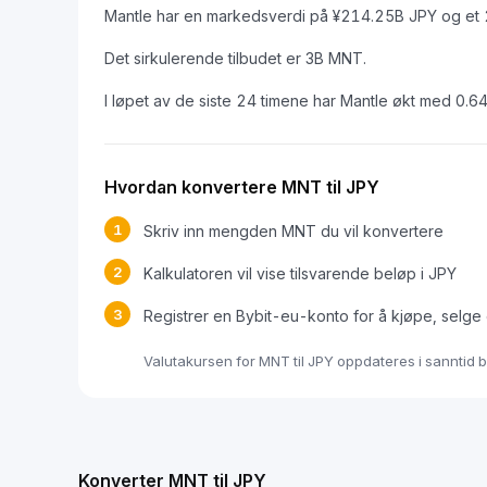
Mantle har en markedsverdi på ¥214.25B JPY og et 
Det sirkulerende tilbudet er 3B MNT.
I løpet av de siste 24 timene har Mantle økt med 0.6
Hvordan konvertere MNT til JPY
1
Skriv inn mengden MNT du vil konvertere
2
Kalkulatoren vil vise tilsvarende beløp i JPY
3
Registrer en Bybit-eu-konto for å kjøpe, selge
Valutakursen for MNT til JPY oppdateres i sanntid 
Konverter MNT til JPY