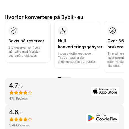
Hvorfor konvertere på Bybit-eu
Bevis på reserver
Null
Over 86 mi
konverteringsgebyrer
brukere
1:1-reserver verifisert
månedlig med Merkle-
Ingen skjulte kostnader.
Bli med i en av
bevis på blokkjeden.
Tilbudt sats er den
mest populære
endelige satsen du betaler.
etter handelsv
likviditet.
4.7
/ 5
47K Reviews
4.6
/ 5
1.4M Reviews