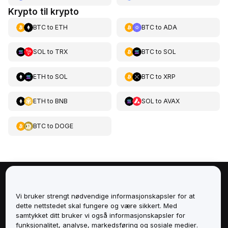
Krypto til krypto
BTC
to
ETH
BTC
to
ADA
SOL
to
TRX
BTC
to
SOL
ETH
to
SOL
BTC
to
XRP
ETH
to
BNB
SOL
to
AVAX
BTC
to
DOGE
Om
Vi bruker strengt nødvendige informasjonskapsler for at
dette nettstedet skal fungere og være sikkert. Med
Tjenester
samtykket ditt bruker vi også informasjonskapsler for
funksjonalitet, analyse, markedsføring og sosiale medier.