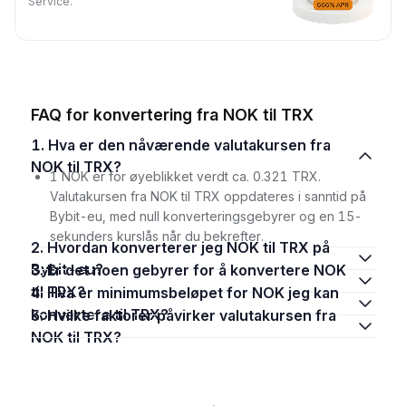
Service.
FAQ for konvertering fra NOK til TRX
1. Hva er den nåværende valutakursen fra
NOK til TRX?
1 NOK er for øyeblikket verdt ca. 0.321 TRX.
Valutakursen fra NOK til TRX oppdateres i sanntid på
Bybit-eu, med null konverteringsgebyrer og en 15-
sekunders kurslås når du bekrefter.
2. Hvordan konverterer jeg NOK til TRX på
Bybit-eu?
3. Er det noen gebyrer for å konvertere NOK
til TRX?
4. Hva er minimumsbeløpet for NOK jeg kan
konvertere til TRX?
5. Hvilke faktorer påvirker valutakursen fra
NOK til TRX?