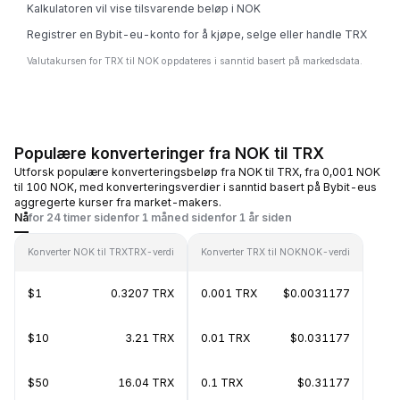
Kalkulatoren vil vise tilsvarende beløp i NOK
Registrer en Bybit-eu-konto for å kjøpe, selge eller handle TRX
Valutakursen for TRX til NOK oppdateres i sanntid basert på markedsdata.
Populære konverteringer fra NOK til TRX
Utforsk populære konverteringsbeløp fra NOK til TRX, fra 0,001 NOK
til 100 NOK, med konverteringsverdier i sanntid basert på Bybit-eus
aggregerte kurser fra market-makers.
Nå
for 24 timer siden
for 1 måned siden
for 1 år siden
Konverter NOK til TRX
TRX-verdi
Konverter TRX til NOK
NOK-verdi
$1
0.3207 TRX
0.001 TRX
$0.0031177
$10
3.21 TRX
0.01 TRX
$0.031177
$50
16.04 TRX
0.1 TRX
$0.31177