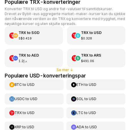
Populære TRX-konverteringer
Konverter TRX til USD og andre fiat-valutaer til sanntidskurser.
Drevet av Bybit-eus aggregerte market-maker-kurser kan du sjekke
den nåværende verdien av din TRX og konvertere med trygghet, med
nøyaktige kurser og uten skjulte spreads.
TRX
to
SGD
TRX
to
USD
S$0.419
$0.328
TRX
to
AED
TRX
to
ARS
د.إ1.2
$491.06
Se mer
↓
Populære USD-konverteringspar
BTC
to
USD
ETH
to
USD
USDC
to
USD
SOL
to
USD
TRX
to
USD
LTC
to
USD
XRP
to
USD
ADA
to
USD