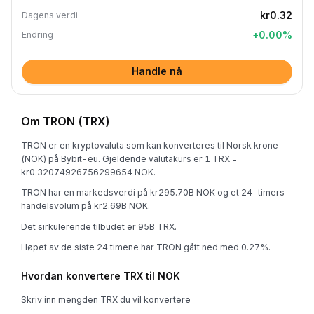
kr0.32
Dagens verdi
+
0.00
%
Endring
Handle nå
Om TRON (TRX)
TRON er en kryptovaluta som kan konverteres til Norsk krone
(NOK) på Bybit-eu. Gjeldende valutakurs er 1 TRX =
kr0.32074926756299654 NOK.
TRON har en markedsverdi på kr295.70B NOK og et 24-timers
handelsvolum på kr2.69B NOK.
Det sirkulerende tilbudet er 95B TRX.
I løpet av de siste 24 timene har TRON gått ned med 0.27%.
Hvordan konvertere TRX til NOK
Skriv inn mengden TRX du vil konvertere