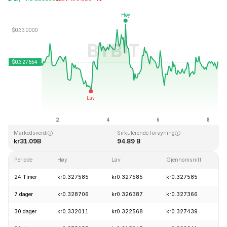
Sist oppdatert: 2026-08-08, 09:17 GMT+0
All Time High
All Time Low
kr0.431288
kr0.001804
Markedsverdi
Sirkulerende forsyning
kr31.09B
94.89 B
Periode
Høy
Lav
Gjennomsnitt
24 Timer
kr0.327585
kr0.327585
kr0.327585
7 dager
kr0.328706
kr0.326387
kr0.327366
30 dager
kr0.332011
kr0.322568
kr0.327439