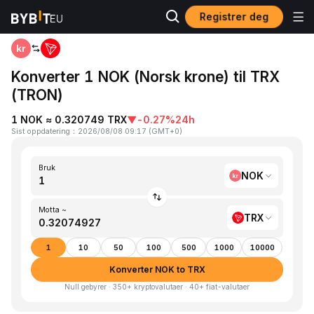
Registrer deg
Hjem
NOK to TRX
Konverter 1 NOK (Norsk krone) til TRX
(TRON)
1 NOK ≈ 0.320749 TRX
▼
-0.27%
24h
Sist oppdatering
：
2026/08/08 09:17
(
GMT+0
)
Bruk
NOK
Motta ~
TRX
1
10
50
100
500
1000
10000
Konverter NOK to TRX
Null gebyrer · 350+ kryptovalutaer · 40+ fiat-valutaer