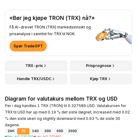
«Bør jeg kjøpe TRON (TRX) nå?»
Få AI-drevet TRON (TRX) markedsinnsikt og
prisanalyse i sanntid for TRX til NOK.
Spør TradeGPT
TRX-pris
Prisprognose
Handle TRX/USDC
Kjøp TRX
Diagram for valutakurs mellom TRX og USD
Per i dag handles 1 TRX (TRON) til 0.327589 USD. Valutakursen for
TRX til USD har up med 0.19 % det siste døgnet, increased med 0.02
% den siste uken og slightly downward med 0.93 % de siste 30
dagene.
24H
7D
14D
30D
60D
200D
Høy
:
kr
0.330395
Lav
:
kr
0.325441