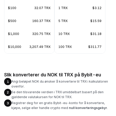
$100
32.07 TRX
1 TRX
$3.12
$500
160.37 TRX
5 TRX
$15.59
$1,000
320.75 TRX
10 TRX
$31.18
$10,000
3,207.49 TRX
100 TRX
$311.77
Slik konverterer du NOK til TRX på Bybit-eu
Angi beløpet NOK du ønsker å konvertere til TRX i kalkulatoren
1
ovenfor.
Se den tilsvarende verdien i TRX umiddelbart basert på den
2
gjeldende valutakursen for NOK til TRX.
Registrer deg for en gratis Bybit-eu-konto for å konvertere,
3
kjøpe, selge eller handle crypto med
null konverteringsgebyr
.