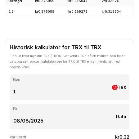
90 dager
kr0.375055
kr0.315047
kr0.333241
1 år
kr0.375055
kr0.269273
kr0.315304
Historisk kalkulator for TRX til TRX
Finn ut hvor mye din TRX (TRON) var verdt i TRX på en hvilken som helst
dato, og se hvordan valutakursen for TRX til TRX er sammenlignet med
dagens verdi.
Kjøp
TRX
På
Dato
kr0.32
Var verdt