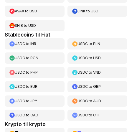
AVAX
to
USD
LINK
to
USD
SHIB
to
USD
Stablecoins til Fiat
USDC
to
INR
USDC
to
PLN
USDC
to
RON
USDC
to
USD
USDC
to
PHP
USDC
to
VND
USDC
to
EUR
USDC
to
GBP
USDC
to
JPY
USDC
to
AUD
USDC
to
CAD
USDC
to
CHF
Krypto til krypto