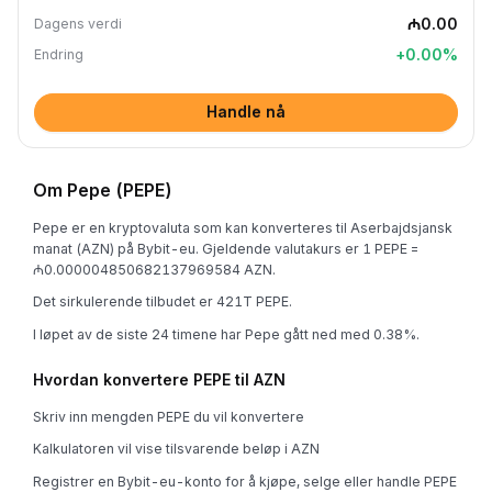
₼0.00
Dagens verdi
+
0.00
%
Endring
Handle nå
Om Pepe (PEPE)
Pepe er en kryptovaluta som kan konverteres til Aserbajdsjansk
manat (AZN) på Bybit-eu. Gjeldende valutakurs er 1 PEPE =
₼0.000004850682137969584 AZN.
Det sirkulerende tilbudet er 421T PEPE.
I løpet av de siste 24 timene har Pepe gått ned med 0.38%.
Hvordan konvertere PEPE til AZN
Skriv inn mengden PEPE du vil konvertere
Kalkulatoren vil vise tilsvarende beløp i AZN
Registrer en Bybit-eu-konto for å kjøpe, selge eller handle PEPE