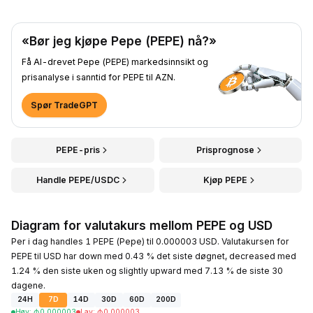
«Bør jeg kjøpe Pepe (PEPE) nå?»
Få AI-drevet Pepe (PEPE) markedsinnsikt og
prisanalyse i sanntid for PEPE til AZN.
Spør TradeGPT
PEPE-pris
Prisprognose
Handle PEPE/USDC
Kjøp PEPE
Diagram for valutakurs mellom PEPE og USD
Per i dag handles 1 PEPE (Pepe) til 0.000003 USD. Valutakursen for
PEPE til USD har down med 0.43 % det siste døgnet, decreased med
1.24 % den siste uken og slightly upward med 7.13 % de siste 30
dagene.
24H
7D
14D
30D
60D
200D
Høy
:
₼
0.000003
Lav
:
₼
0.000003