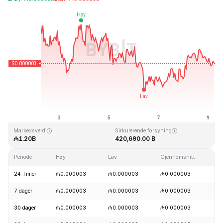
Sist oppdatert: 2026-08-09, 05:51 GMT+0
All Time High
All Time Low
₼0.000028
₼0.000000
Markedsverdi
Sirkulerende forsyning
₼1.20B
420,690.00 B
Periode
Høy
Lav
Gjennomsnitt
E
24 Timer
₼0.000003
₼0.000003
₼0.000003
-
7 dager
₼0.000003
₼0.000003
₼0.000003
-
30 dager
₼0.000003
₼0.000003
₼0.000003
+