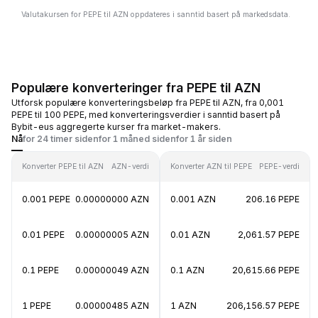
Valutakursen for PEPE til AZN oppdateres i sanntid basert på markedsdata.
Populære konverteringer fra PEPE til AZN
Utforsk populære konverteringsbeløp fra PEPE til AZN, fra 0,001
PEPE til 100 PEPE, med konverteringsverdier i sanntid basert på
Bybit-eus aggregerte kurser fra market-makers.
Nå
for 24 timer siden
for 1 måned siden
for 1 år siden
Konverter PEPE til AZN
AZN-verdi
Konverter AZN til PEPE
PEPE-verdi
0.001 PEPE
0.00000000 AZN
0.001 AZN
206.16 PEPE
0.01 PEPE
0.00000005 AZN
0.01 AZN
2,061.57 PEPE
0.1 PEPE
0.00000049 AZN
0.1 AZN
20,615.66 PEPE
1 PEPE
0.00000485 AZN
1 AZN
206,156.57 PEPE