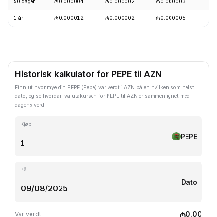
90 dager
₼0.000004
₼0.000002
₼0.000003
+
1 år
₼0.000012
₼0.000002
₼0.000005
-
Historisk kalkulator for PEPE til AZN
Finn ut hvor mye din PEPE (Pepe) var verdt i AZN på en hvilken som helst
dato, og se hvordan valutakursen for PEPE til AZN er sammenlignet med
dagens verdi.
Kjøp
PEPE
På
Dato
₼0.00
Var verdt