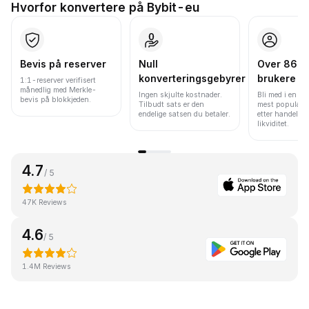
Hvorfor konvertere på Bybit-eu
Bevis på reserver
Null
Over 86 mi
konverteringsgebyrer
brukere
1:1-reserver verifisert
månedlig med Merkle-
Ingen skjulte kostnader.
Bli med i en av
bevis på blokkjeden.
Tilbudt sats er den
mest populære
endelige satsen du betaler.
etter handelsv
likviditet.
4.7
/ 5
47K Reviews
4.6
/ 5
1.4M Reviews