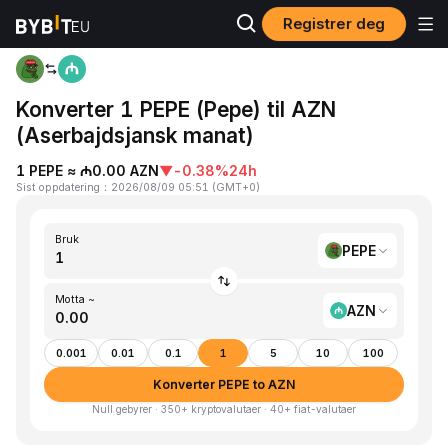
Registrer deg
Hjem
PEPE to AZN
Konverter 1 PEPE (Pepe) til AZN
(Aserbajdsjansk manat)
1 PEPE ≈ ₼0.00 AZN
▼
-0.38%
24h
Sist oppdatering
：
2026/08/09 05:51
(
GMT+0
)
Bruk
PEPE
Motta ~
AZN
0.001
0.01
0.1
1
5
10
100
Konverter PEPE to AZN
Null gebyrer · 350+ kryptovalutaer · 40+ fiat-valutaer