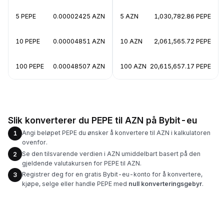
5 PEPE
0.00002425 AZN
5 AZN
1,030,782.86 PEPE
10 PEPE
0.00004851 AZN
10 AZN
2,061,565.72 PEPE
100 PEPE
0.00048507 AZN
100 AZN
20,615,657.17 PEPE
Slik konverterer du PEPE til AZN på Bybit-eu
Angi beløpet PEPE du ønsker å konvertere til AZN i kalkulatoren
1
ovenfor.
Se den tilsvarende verdien i AZN umiddelbart basert på den
2
gjeldende valutakursen for PEPE til AZN.
Registrer deg for en gratis Bybit-eu-konto for å konvertere,
3
kjøpe, selge eller handle PEPE med
null konverteringsgebyr
.