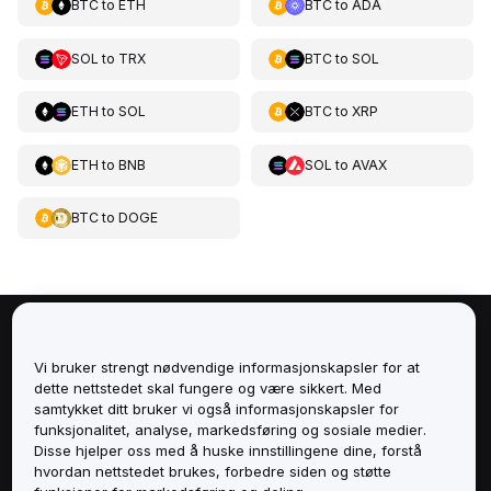
BTC
to
ETH
BTC
to
ADA
SOL
to
TRX
BTC
to
SOL
ETH
to
SOL
BTC
to
XRP
ETH
to
BNB
SOL
to
AVAX
BTC
to
DOGE
Om
Vi bruker strengt nødvendige informasjonskapsler for at
dette nettstedet skal fungere og være sikkert. Med
Tjenester
samtykket ditt bruker vi også informasjonskapsler for
funksjonalitet, analyse, markedsføring og sosiale medier.
Støtte
Disse hjelper oss med å huske innstillingene dine, forstå
hvordan nettstedet brukes, forbedre siden og støtte