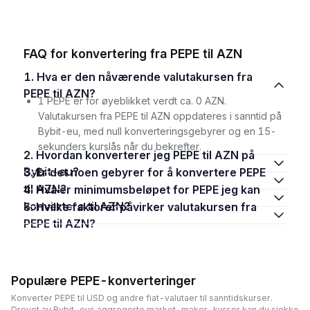
FAQ for konvertering fra PEPE til AZN
1. Hva er den nåværende valutakursen fra
PEPE til AZN?
1 PEPE er for øyeblikket verdt ca. 0 AZN.
Valutakursen fra PEPE til AZN oppdateres i sanntid på
Bybit-eu, med null konverteringsgebyrer og en 15-
sekunders kurslås når du bekrefter.
2. Hvordan konverterer jeg PEPE til AZN på
Bybit-eu?
3. Er det noen gebyrer for å konvertere PEPE
til AZN?
4. Hva er minimumsbeløpet for PEPE jeg kan
konvertere til AZN?
5. Hvilke faktorer påvirker valutakursen fra
PEPE til AZN?
Populære PEPE-konverteringer
Konverter PEPE til USD og andre fiat-valutaer til sanntidskurser.
Drevet av Bybit-eus aggregerte market-maker-kurser kan du sjekke