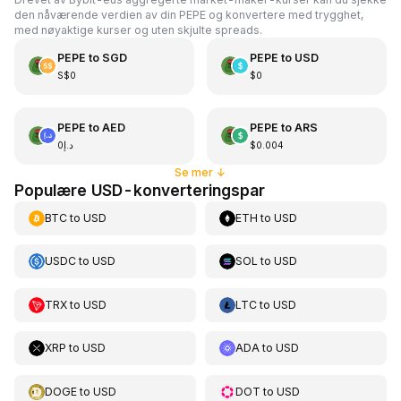
den nåværende verdien av din PEPE og konvertere med trygghet,
med nøyaktige kurser og uten skjulte spreads.
PEPE
to
SGD
PEPE
to
USD
S$0
$0
PEPE
to
AED
PEPE
to
ARS
د.إ0
$0.004
Se mer
↓
Populære USD-konverteringspar
BTC
to
USD
ETH
to
USD
USDC
to
USD
SOL
to
USD
TRX
to
USD
LTC
to
USD
XRP
to
USD
ADA
to
USD
DOGE
to
USD
DOT
to
USD