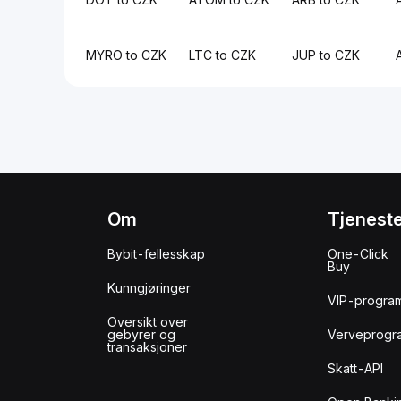
MYRO to CZK
LTC to CZK
JUP to CZK
Om
Tjenest
Bybit-fellesskap
One-Click
Buy
Kunngjøringer
VIP-progra
Oversikt over
gebyrer og
Verveprogr
transaksjoner
Skatt-API