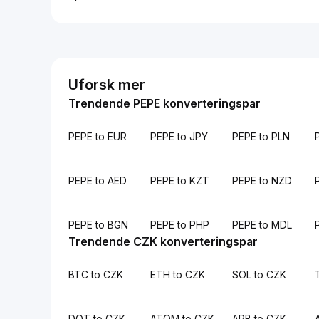
Uforsk mer
Trendende PEPE konverteringspar
PEPE to EUR
PEPE to JPY
PEPE to PLN
PEPE to AED
PEPE to KZT
PEPE to NZD
PEPE to BGN
PEPE to PHP
PEPE to MDL
Trendende CZK konverteringspar
BTC to CZK
ETH to CZK
SOL to CZK
DOT to CZK
ATOM to CZK
ARB to CZK