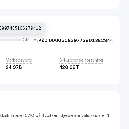
0005897455166279412
24h Høy
Kč
0.000060839773801382844
Markedsverdi
Sirkulerende forsyning
24.97B
420.69T
ekkisk krone (CZK) på Bybit-eu. Gjeldende valutakurs er 1