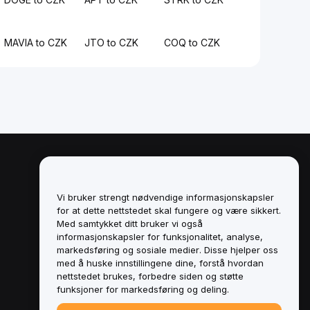
MAVIA to CZK
JTO to CZK
COQ to CZK
Juridisk
Retningslinjer for
Vi bruker strengt nødvendige informasjonskapsler
interessekonflikter
for at dette nettstedet skal fungere og være sikkert.
Med samtykket ditt bruker vi også
Sammendrag av retningslinjene for
informasjonskapsler for funksjonalitet, analyse,
oppbevaring og administrasjon
markedsføring og sosiale medier. Disse hjelper oss
med å huske innstillingene dine, forstå hvordan
ESG-informasjon
nettstedet brukes, forbedre siden og støtte
funksjoner for markedsføring og deling.
Crypto-Asset White Papers