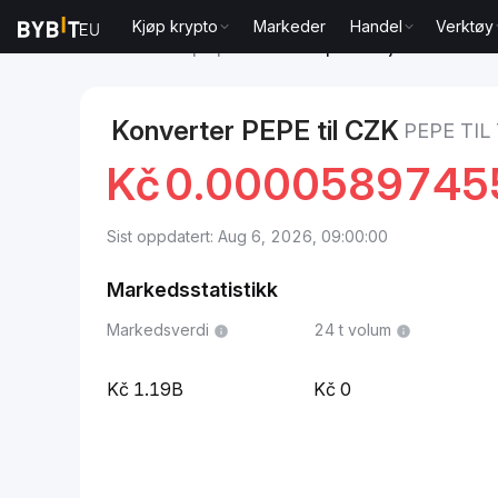
Kjøp krypto
Markeder
Handel
Verktøy
Markeder
Pepe pris PEPE
Pepe to Tsjekkisk krone
Konverter PEPE til CZK
PEPE TIL
Kč
0.0000589745
Sist oppdatert: Aug 6, 2026, 09:00:00
Markedsstatistikk
Markedsverdi
24 t volum
1.19B
0