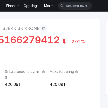
Finans
Oppdag
Mer
 TSJEKKISK KRONE
5166279412
-2.02%
Sirkulerende forsynin
Maks forsyning
g
420.69T
420.69T