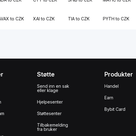
AVAX to CZK
XAI to CZK
TIA to CZK
PYTH to CZK
er
Støtte
Produkter
Send inn en sak
Handel
eller klage
Earn
m
Hjelpesenter
Bybit Card
am
Støttesenter
Tilbakemelding
fra bruker