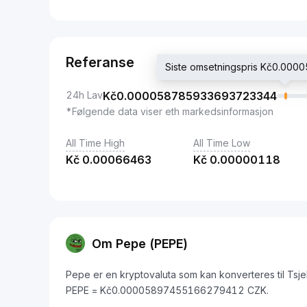
Referanse
Siste omsetningspris Kč0.0
24h Lav
Kč
0.000058785933693723344
*Følgende data viser eth markedsinformasjon
All Time High
All Time Low
Kč
0.00066463
Kč
0.00000118
Om Pepe (PEPE)
Pepe er en kryptovaluta som kan konverteres til Tsj
PEPE = Kč0.00005897455166279412 CZK.