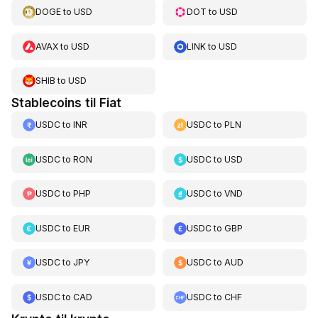
DOGE
to
USD
DOT
to
USD
AVAX
to
USD
LINK
to
USD
SHIB
to
USD
Stablecoins til Fiat
USDC
to
INR
USDC
to
PLN
USDC
to
RON
USDC
to
USD
USDC
to
PHP
USDC
to
VND
USDC
to
EUR
USDC
to
GBP
USDC
to
JPY
USDC
to
AUD
USDC
to
CAD
USDC
to
CHF