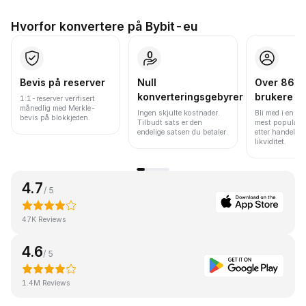
Hvorfor konvertere på Bybit-eu
Bevis på reserver
Null
Over 86 mi
konverteringsgebyrer
brukere
1:1-reserver verifisert
månedlig med Merkle-
Ingen skjulte kostnader.
Bli med i en av
bevis på blokkjeden.
Tilbudt sats er den
mest populære
endelige satsen du betaler.
etter handelsv
likviditet.
4.7
/ 5
47K Reviews
4.6
/ 5
1.4M Reviews