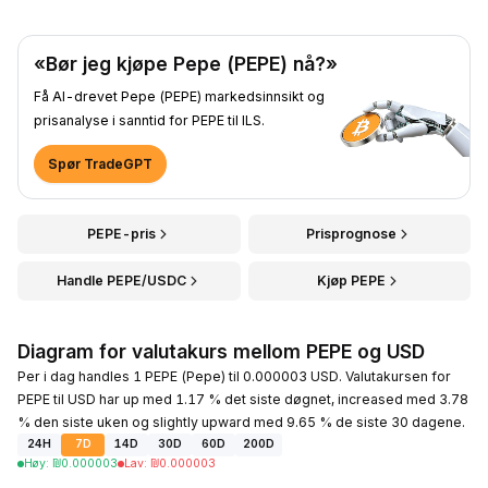
«Bør jeg kjøpe Pepe (PEPE) nå?»
Få AI-drevet Pepe (PEPE) markedsinnsikt og
prisanalyse i sanntid for PEPE til ILS.
Spør TradeGPT
PEPE-pris
Prisprognose
Handle PEPE/USDC
Kjøp PEPE
Diagram for valutakurs mellom PEPE og USD
Per i dag handles 1 PEPE (Pepe) til 0.000003 USD. Valutakursen for
PEPE til USD har up med 1.17 % det siste døgnet, increased med 3.78
% den siste uken og slightly upward med 9.65 % de siste 30 dagene.
24H
7D
14D
30D
60D
200D
Høy
:
₪
0.000003
Lav
:
₪
0.000003