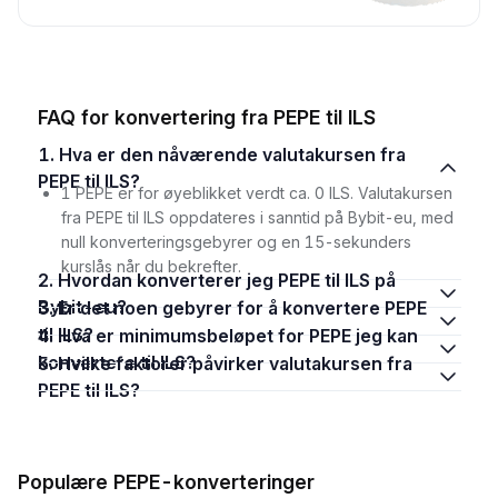
FAQ for konvertering fra PEPE til ILS
1. Hva er den nåværende valutakursen fra
PEPE til ILS?
1 PEPE er for øyeblikket verdt ca. 0 ILS. Valutakursen
fra PEPE til ILS oppdateres i sanntid på Bybit-eu, med
null konverteringsgebyrer og en 15-sekunders
kurslås når du bekrefter.
2. Hvordan konverterer jeg PEPE til ILS på
Bybit-eu?
3. Er det noen gebyrer for å konvertere PEPE
til ILS?
4. Hva er minimumsbeløpet for PEPE jeg kan
konvertere til ILS?
5. Hvilke faktorer påvirker valutakursen fra
PEPE til ILS?
Populære PEPE-konverteringer