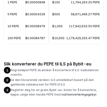
1 PEPE
$0.00000848
$100
11,794,293.25 PEPE
5 PEPE
$0.00004239
$500
58,971,466.27 PEPE
10 PEPE
$0.00008479
$1,000
117,942,932.55 PEPE
100 PEPE
$0.00084787
$10,000
1,179,429,325.47 PEPE
Slik konverterer du PEPE til ILS på Bybit-eu
Angi beløpet PEPE du ønsker å konvertere til ILS i kalkulatoren
1
ovenfor.
Se den tilsvarende verdien i ILS umiddelbart basert på den
2
gjeldende valutakursen for PEPE til ILS.
Registrer deg for en gratis Bybit-eu-konto for å konvertere,
3
kjøpe, selge eller handle PEPE med
null konverteringsgebyr
.