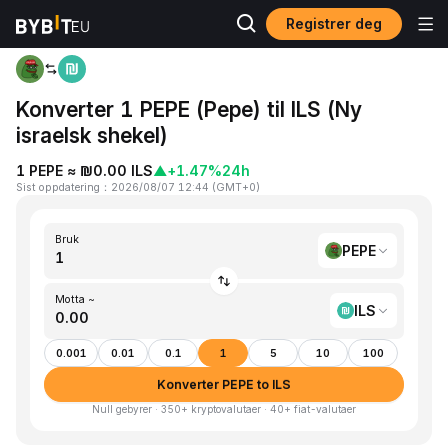
Registrer deg
Hjem
PEPE to ILS
Konverter 1 PEPE (Pepe) til ILS (Ny
israelsk shekel)
1 PEPE ≈ ₪0.00 ILS
▲
+1.47%
24h
Sist oppdatering
：
2026/08/07 12:44
(
GMT+0
)
Bruk
PEPE
Motta ~
ILS
0.001
0.01
0.1
1
5
10
100
Konverter PEPE to ILS
Null gebyrer · 350+ kryptovalutaer · 40+ fiat-valutaer