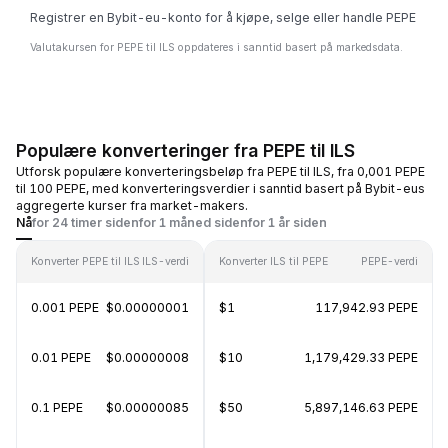
Registrer en Bybit-eu-konto for å kjøpe, selge eller handle PEPE
Valutakursen for PEPE til ILS oppdateres i sanntid basert på markedsdata.
Populære konverteringer fra PEPE til ILS
Utforsk populære konverteringsbeløp fra PEPE til ILS, fra 0,001 PEPE
til 100 PEPE, med konverteringsverdier i sanntid basert på Bybit-eus
aggregerte kurser fra market-makers.
Nå
for 24 timer siden
for 1 måned siden
for 1 år siden
Konverter PEPE til ILS
ILS-verdi
Konverter ILS til PEPE
PEPE-verdi
0.001 PEPE
$0.00000001
$1
117,942.93 PEPE
0.01 PEPE
$0.00000008
$10
1,179,429.33 PEPE
0.1 PEPE
$0.00000085
$50
5,897,146.63 PEPE