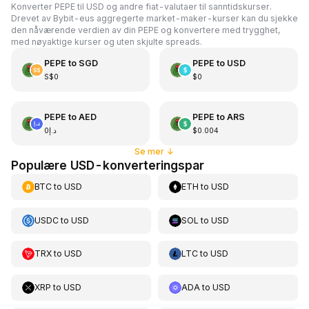
Konverter PEPE til USD og andre fiat-valutaer til sanntidskurser.
Drevet av Bybit-eus aggregerte market-maker-kurser kan du sjekke
den nåværende verdien av din PEPE og konvertere med trygghet,
med nøyaktige kurser og uten skjulte spreads.
PEPE
to
SGD
PEPE
to
USD
S$0
$0
PEPE
to
AED
PEPE
to
ARS
د.إ0
$0.004
Se mer
↓
Populære USD-konverteringspar
BTC
to
USD
ETH
to
USD
USDC
to
USD
SOL
to
USD
TRX
to
USD
LTC
to
USD
XRP
to
USD
ADA
to
USD