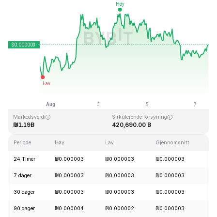
Sist oppdatert: 2026-08-07, 12:44 GMT+0
All Time High
All Time Low
₪0.000028
₪0.000000
Markedsverdi
Sirkulerende forsyning
₪1.19B
420,690.00 B
Periode
Høy
Lav
Gjennomsnitt
E
24 Timer
₪0.000003
₪0.000003
₪0.000003
+
7 dager
₪0.000003
₪0.000003
₪0.000003
+
30 dager
₪0.000003
₪0.000003
₪0.000003
+
90 dager
₪0.000004
₪0.000002
₪0.000003
+