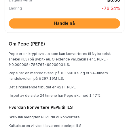
₪0.00
Dagens verdi
-76.54
%
Endring
Handle nå
Om Pepe (PEPE)
Pepe er en kryptovaluta som kan konverteres til Ny israelsk
shekel (ILS) på Bybit-eu. Gjeldende valutakurs er 1 PEPE =
₪0.000008478676749920903 ILS.
Pepe har en markedsverdi på ₪3.56B ILS og et 24-timers
handelsvolum på ₪297.19M ILS.
Det sirkulerende tilbudet er 421T PEPE.
I løpet av de siste 24 timene har Pepe økt med 1.47%.
Hvordan konvertere PEPE til ILS
Skriv inn mengden PEPE du vil konvertere
Kalkulatoren vil vise tilsvarende beløp i ILS