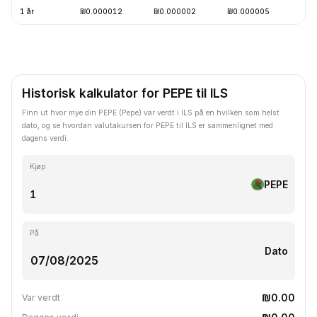
1 år
₪0.000012
₪0.000002
₪0.000005
-
Historisk kalkulator for PEPE til ILS
Finn ut hvor mye din PEPE (Pepe) var verdt i ILS på en hvilken som helst
dato, og se hvordan valutakursen for PEPE til ILS er sammenlignet med
dagens verdi.
Kjøp
PEPE
På
Dato
₪0.00
Var verdt