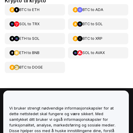
Krypto til krypto
BTC
to
ETH
BTC
to
ADA
SOL
to
TRX
BTC
to
SOL
ETH
to
SOL
BTC
to
XRP
ETH
to
BNB
SOL
to
AVAX
BTC
to
DOGE
Om
Vi bruker strengt nødvendige informasjonskapsler for at
dette nettstedet skal fungere og være sikkert. Med
Tjenester
samtykket ditt bruker vi også informasjonskapsler for
funksjonalitet, analyse, markedsføring og sosiale medier.
Støtte
Disse hjelper oss med å huske innstillingene dine, forstå