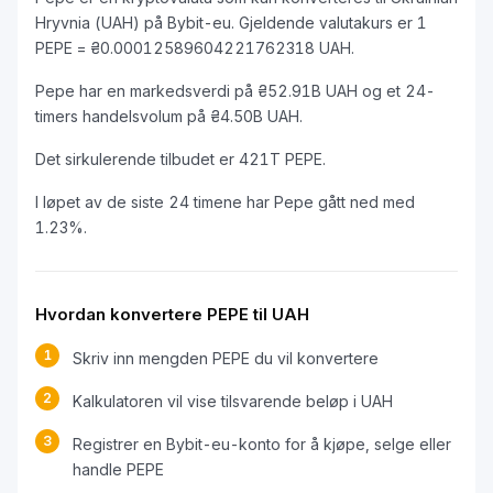
Hryvnia (UAH) på Bybit-eu. Gjeldende valutakurs er 1
PEPE = ₴0.00012589604221762318 UAH.
Pepe har en markedsverdi på ₴52.91B UAH og et 24-
timers handelsvolum på ₴4.50B UAH.
Det sirkulerende tilbudet er 421T PEPE.
I løpet av de siste 24 timene har Pepe gått ned med
1.23%.
Hvordan konvertere PEPE til UAH
1
Skriv inn mengden PEPE du vil konvertere
2
Kalkulatoren vil vise tilsvarende beløp i UAH
3
Registrer en Bybit-eu-konto for å kjøpe, selge eller
handle PEPE