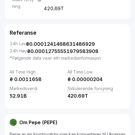
ning
420.69T
Referanse
24h Lav
₴
0.0001241468631486929
24h Høy
₴
0.00012755551979583908
*Følgende data viser eth markedsinformasjon
All Time High
All Time Low
₴
0.0011658
₴
0.00000204
Markedsverdi
Sirkulerende forsyning
52.91B
420.69T
Om Pepe (PEPE)
Pepe er en kryptovaluta som kan konverteres til Ukrainian