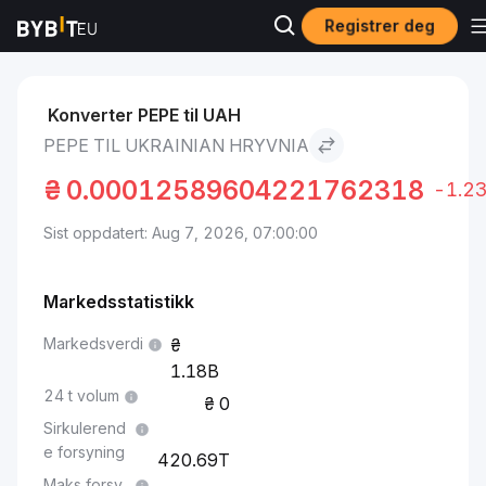
Registrer deg
Markeder
Pepe pris PEPE
Pepe to Ukrainian Hryvnia
Konverter PEPE til UAH
PEPE TIL UKRAINIAN HRYVNIA
₴
0.00012589604221762318
-1.2
Sist oppdatert: Aug 7, 2026, 07:00:00
Markedsstatistikk
Markedsverdi
1.18B
24 t volum
0
Sirkulerend
e forsyning
420.69T
Maks forsy