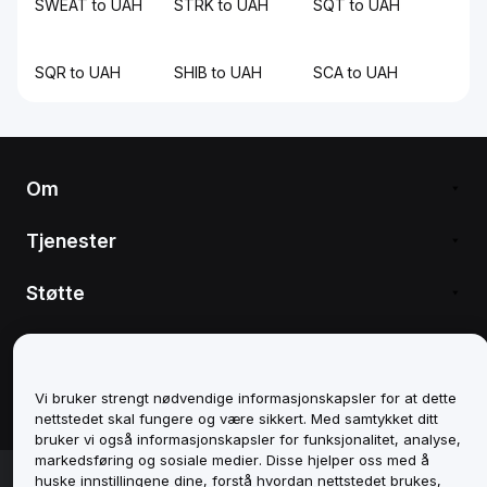
SWEAT to UAH
STRK to UAH
SQT to UAH
SQR to UAH
SHIB to UAH
SCA to UAH
Om
Tjenester
Støtte
Produkter
Juridisk
Vi bruker strengt nødvendige informasjonskapsler for at dette
nettstedet skal fungere og være sikkert. Med samtykket ditt
bruker vi også informasjonskapsler for funksjonalitet, analyse,
markedsføring og sosiale medier. Disse hjelper oss med å
© 2025-2026 Bybit.eu. All rights reserved.
huske innstillingene dine, forstå hvordan nettstedet brukes,