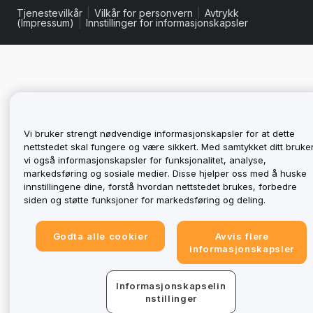
Tjenestevilkår
|
Vilkår for personvern
|
Avtrykk
(Impressum)
|
Innstillinger for informasjonskapsler
Vi bruker strengt nødvendige informasjonskapsler for at dette
nettstedet skal fungere og være sikkert. Med samtykket ditt bruke
vi også informasjonskapsler for funksjonalitet, analyse,
markedsføring og sosiale medier. Disse hjelper oss med å huske
innstillingene dine, forstå hvordan nettstedet brukes, forbedre
siden og støtte funksjoner for markedsføring og deling.
Godta alle cookier
Avvis flere
informasjonskapsler
Informasjonskapselin
nstillinger