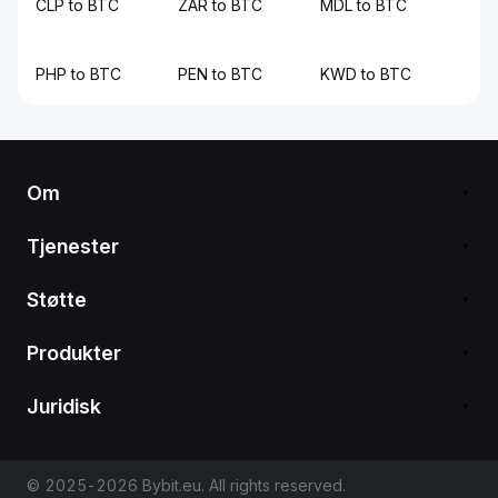
CLP to BTC
ZAR to BTC
MDL to BTC
PHP to BTC
PEN to BTC
KWD to BTC
Om
Tjenester
Støtte
Produkter
Juridisk
© 2025-2026 Bybit.eu. All rights reserved.