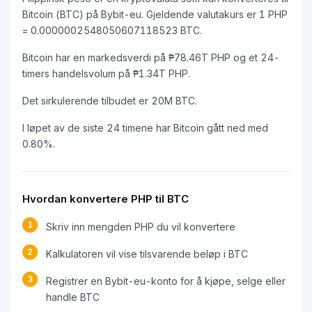
Bitcoin (BTC) på Bybit-eu. Gjeldende valutakurs er 1 PHP
= 0.0000002548050607118523 BTC.
Bitcoin har en markedsverdi på ₱78.46T PHP og et 24-
timers handelsvolum på ₱1.34T PHP.
Det sirkulerende tilbudet er 20M BTC.
I løpet av de siste 24 timene har Bitcoin gått ned med
0.80%.
Hvordan konvertere PHP til BTC
1
Skriv inn mengden PHP du vil konvertere
2
Kalkulatoren vil vise tilsvarende beløp i BTC
3
Registrer en Bybit-eu-konto for å kjøpe, selge eller
handle BTC