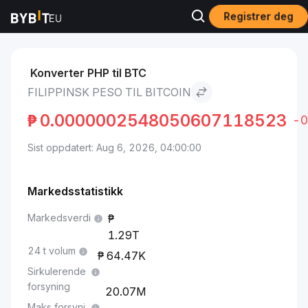
Registrer deg
Markeder
Bitcoin pris BTC
Filippinsk peso to Bitcoin
Konverter PHP til BTC
FILIPPINSK PESO TIL BITCOIN
₱
0.0000002548050607118523
-0
Sist oppdatert: Aug 6, 2026, 04:00:00
Markedsstatistikk
Markedsverdi
1.29T
24 t volum
64.47K
Sirkulerende
forsyning
20.07M
Maks forsyni