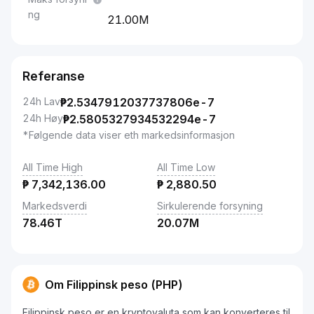
ng
21.00M
Referanse
24h Lav
₱
2.5347912037737806e-7
24h Høy
₱
2.5805327934532294e-7
*Følgende data viser eth markedsinformasjon
All Time High
All Time Low
₱
7,342,136.00
₱
2,880.50
Markedsverdi
Sirkulerende forsyning
78.46T
20.07M
Om Filippinsk peso (PHP)
Filippinsk peso er en kryptovaluta som kan konverteres til