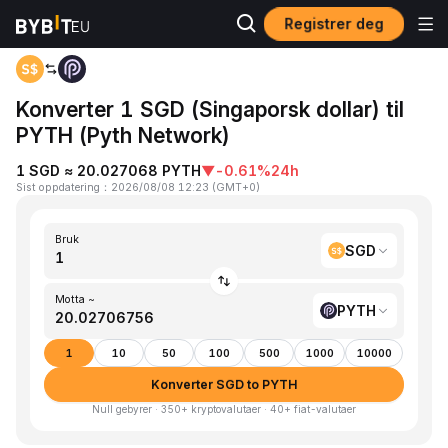
Registrer deg
Hjem
SGD to PYTH
Konverter 1 SGD (Singaporsk dollar) til
PYTH (Pyth Network)
1 SGD ≈ 20.027068 PYTH
▼
-0.61%
24h
Sist oppdatering
：
2026/08/08 12:23
(
GMT+0
)
Bruk
SGD
Motta ~
PYTH
1
10
50
100
500
1000
10000
Konverter SGD to PYTH
Null gebyrer · 350+ kryptovalutaer · 40+ fiat-valutaer