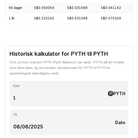
90 dager
S$0.059354
S$0.031068
S$0.041142
+
1 år
S$0.232162
S$0.031068
S$0.075329
-
Historisk kalkulator for PYTH til PYTH
Finn ut hvor mye din PYTH (Pyth Network) var verdt i PYTH på en hvilken
som helst dato, og se hvordan valutakursen for PYTH til PYTH er
sammenlignet med dagens verdi.
Kjøp
PYTH
På
Dato