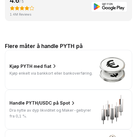
4.6
/ 5
1.4M Reviews
Flere måter å handle PYTH på
Kjøp PYTH med fiat
Kjøp enkelt via bankkort eller bankoverføring.
Handle PYTH/USDC på Spot
Dra nytte av dyp likviditet og Maker-gebyrer
fra 0,1 %.