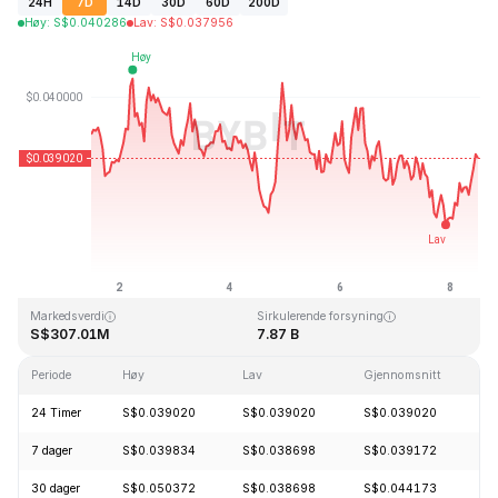
24H
7D
14D
30D
60D
200D
Høy
:
S$
0.040286
Lav
:
S$
0.037956
Sist oppdatert: 2026-08-08, 12:23 GMT+0
All Time High
All Time Low
S$1.20
S$0.029535
Markedsverdi
Sirkulerende forsyning
S$307.01M
7.87 B
Periode
Høy
Lav
Gjennomsnitt
E
24 Timer
S$0.039020
S$0.039020
S$0.039020
-
7 dager
S$0.039834
S$0.038698
S$0.039172
-
30 dager
S$0.050372
S$0.038698
S$0.044173
-