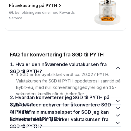
Få avkastning på PYTH
Øk beholdningene dine med Rewards
Service.
FAQ for konvertering fra SGD til PYTH
1. Hva er den nåværende valutakursen fra
SGD til PYTH?
1 SGD er for øyeblikket verdt ca. 20.027 PYTH.
Valutakursen fra SGD til PYTH oppdateres i sanntid på
Bybit-eu, med null konverteringsgebyrer og en 15-
sekunders kurslås når du bekrefter.
2. Hvordan konverterer jeg SGD til PYTH på
Bybit-eu?
3. Er det noen gebyrer for å konvertere SGD
til PYTH?
4. Hva er minimumsbeløpet for SGD jeg kan
konvertere til PYTH?
5. Hvilke faktorer påvirker valutakursen fra
SGD til PYTH?