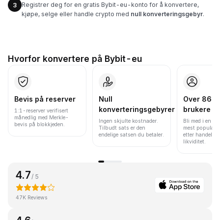
Registrer deg for en gratis Bybit-eu-konto for å konvertere,
3
kjøpe, selge eller handle crypto med
null konverteringsgebyr
.
Hvorfor konvertere på Bybit-eu
Bevis på reserver
Null
Over 86 mi
konverteringsgebyrer
brukere
1:1-reserver verifisert
månedlig med Merkle-
Ingen skjulte kostnader.
Bli med i en av
bevis på blokkjeden.
Tilbudt sats er den
mest populære
endelige satsen du betaler.
etter handelsv
likviditet.
4.7
/ 5
47K Reviews