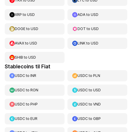
TRX
to
USD
LTC
to
USD
XRP
to
USD
ADA
to
USD
DOGE
to
USD
DOT
to
USD
AVAX
to
USD
LINK
to
USD
SHIB
to
USD
Stablecoins til Fiat
USDC
to
INR
USDC
to
PLN
USDC
to
RON
USDC
to
USD
USDC
to
PHP
USDC
to
VND
USDC
to
EUR
USDC
to
GBP