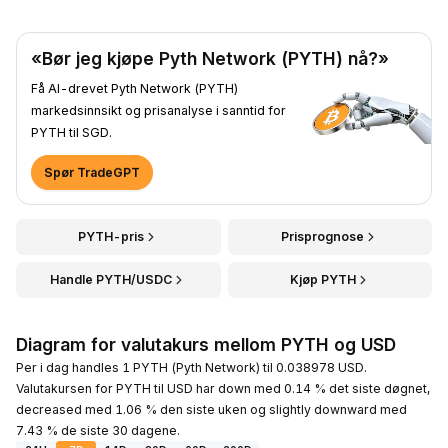
«Bør jeg kjøpe Pyth Network (PYTH) nå?»
Få AI-drevet Pyth Network (PYTH)
markedsinnsikt og prisanalyse i sanntid for
PYTH til SGD.
Spør TradeGPT
PYTH-pris
Prisprognose
Handle PYTH/USDC
Kjøp PYTH
Diagram for valutakurs mellom PYTH og USD
Per i dag handles 1 PYTH (Pyth Network) til 0.038978 USD.
Valutakursen for PYTH til USD har down med 0.14 % det siste døgnet,
decreased med 1.06 % den siste uken og slightly downward med
7.43 % de siste 30 dagene.