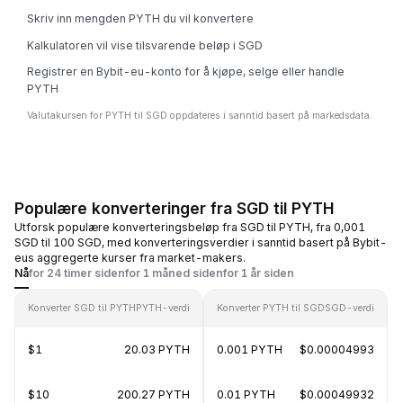
Skriv inn mengden PYTH du vil konvertere
Kalkulatoren vil vise tilsvarende beløp i SGD
Registrer en Bybit-eu-konto for å kjøpe, selge eller handle
PYTH
Valutakursen for PYTH til SGD oppdateres i sanntid basert på markedsdata.
Populære konverteringer fra SGD til PYTH
Utforsk populære konverteringsbeløp fra SGD til PYTH, fra 0,001
SGD til 100 SGD, med konverteringsverdier i sanntid basert på Bybit-
eus aggregerte kurser fra market-makers.
Nå
for 24 timer siden
for 1 måned siden
for 1 år siden
Konverter SGD til PYTH
PYTH-verdi
Konverter PYTH til SGD
SGD-verdi
$1
20.03 PYTH
0.001 PYTH
$0.00004993
$10
200.27 PYTH
0.01 PYTH
$0.00049932