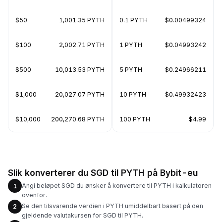
$50
1,001.35 PYTH
0.1 PYTH
$0.00499324
$100
2,002.71 PYTH
1 PYTH
$0.04993242
$500
10,013.53 PYTH
5 PYTH
$0.24966211
$1,000
20,027.07 PYTH
10 PYTH
$0.49932423
$10,000
200,270.68 PYTH
100 PYTH
$4.99
Slik konverterer du SGD til PYTH på Bybit-eu
Angi beløpet SGD du ønsker å konvertere til PYTH i kalkulatoren
1
ovenfor.
Se den tilsvarende verdien i PYTH umiddelbart basert på den
2
gjeldende valutakursen for SGD til PYTH.