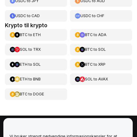
USDC
to
JPY
USDC
to
AUD
USDC
to
CAD
USDC
to
CHF
Krypto til krypto
BTC
to
ETH
BTC
to
ADA
SOL
to
TRX
BTC
to
SOL
ETH
to
SOL
BTC
to
XRP
ETH
to
BNB
SOL
to
AVAX
BTC
to
DOGE
Om
Vi bruker strengt nødvendige informasjonskapsler for at