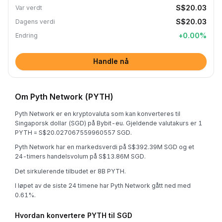
S$20.03
Var verdt
S$20.03
Dagens verdi
+
0.00
%
Endring
Handle nå
Om Pyth Network (PYTH)
Pyth Network er en kryptovaluta som kan konverteres til
Singaporsk dollar (SGD) på Bybit-eu. Gjeldende valutakurs er 1
PYTH = S$20.027067559960557 SGD.
Pyth Network har en markedsverdi på S$392.39M SGD og et
24-timers handelsvolum på S$13.86M SGD.
Det sirkulerende tilbudet er 8B PYTH.
I løpet av de siste 24 timene har Pyth Network gått ned med
0.61%.
Hvordan konvertere PYTH til SGD