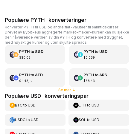
Populære PYTH-konverteringer
Konverter PYTH til USD og andre fiat-valutaer til sanntidskurser.
Drevet av Bybit-eus aggregerte market-maker-kurser kan du sjekke
den nåværende verdien av din PYTH og konvertere med trygghet,
med nøyaktige kurser og uten skjulte spreads.
PYTH
to
SGD
PYTH
to
USD
S$0.05
$0.039
PYTH
to
AED
PYTH
to
ARS
د.إ0.143
$58.43
Se mer
↓
Populære USD-konverteringspar
BTC
to
USD
ETH
to
USD
USDC
to
USD
SOL
to
USD