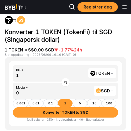
Registrer deg
Hjem
TOKEN to SGD
Konverter 1 TOKEN (TokenFi) til SGD
(Singaporsk dollar)
1 TOKEN ≈ S$0.00 SGD
▼
-1.77%
24h
Sist oppdatering
：
2026/08/09 16:16
(
GMT+0
)
Bruk
TOKEN
Motta ~
SGD
0.001
0.01
0.1
1
5
10
100
Konverter TOKEN to SGD
Null gebyrer · 350+ kryptovalutaer · 40+ fiat-valutaer