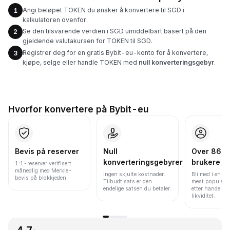
Angi beløpet TOKEN du ønsker å konvertere til SGD i
1
kalkulatoren ovenfor.
Se den tilsvarende verdien i SGD umiddelbart basert på den
2
gjeldende valutakursen for TOKEN til SGD.
Registrer deg for en gratis Bybit-eu-konto for å konvertere,
3
kjøpe, selge eller handle TOKEN med
null konverteringsgebyr
.
Hvorfor konvertere på Bybit-eu
Bevis på reserver
Null
Over 86 mi
konverteringsgebyrer
brukere
1:1-reserver verifisert
månedlig med Merkle-
Ingen skjulte kostnader.
Bli med i en av
bevis på blokkjeden.
Tilbudt sats er den
mest populære
endelige satsen du betaler.
etter handelsv
likviditet.