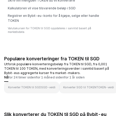
Skriv inn mengden TOKEN du vil konvertere
Kalkulatoren vil vise tilsvarende beløp i SGD
Registrer en Bybit-eu-konto for å kjøpe, selge eller handle
TOKEN
Valutakursen for TOKEN til SGD oppdateres i sanntid basert på
markedsdata.
Populære konverteringer fra TOKEN til SGD
Utforsk populære konverteringsbeløp fra TOKEN til SGD, fra 0,001
TOKEN til 100 TOKEN, med konverteringsverdier i sanntid basert på
Bybit-eus aggregerte kurser fra market-makers.
Nå
for 24 timer siden
for 1 måned siden
for 1 år siden
Konverter TOKEN til SGD
SGD-verdi
Konverter SGD til TOKEN
TOKEN-verdi
Slik konverterer du TOKEN til SGD på Bybit-eu