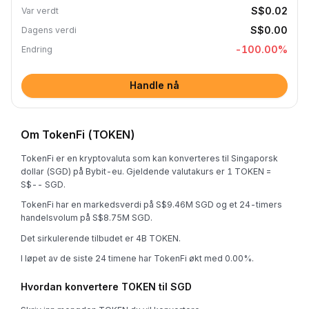
S$0.02
Var verdt
S$0.00
Dagens verdi
-100.00
%
Endring
Handle nå
Om TokenFi (TOKEN)
TokenFi er en kryptovaluta som kan konverteres til Singaporsk
dollar (SGD) på Bybit-eu. Gjeldende valutakurs er 1 TOKEN =
S$-- SGD.
TokenFi har en markedsverdi på S$9.46M SGD og et 24-timers
handelsvolum på S$8.75M SGD.
Det sirkulerende tilbudet er 4B TOKEN.
I løpet av de siste 24 timene har TokenFi økt med 0.00%.
Hvordan konvertere TOKEN til SGD