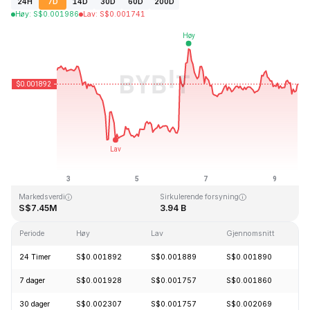
24H
7D
14D
30D
60D
200D
Høy
:
S$
0.001986
Lav
:
S$
0.001741
Sist oppdatert: 2026-08-09, 16:16 GMT+0
All Time High
All Time Low
S$0.243269
S$0.000050
Markedsverdi
Sirkulerende forsyning
S$7.45M
3.94 B
Periode
Høy
Lav
Gjennomsnitt
E
24 Timer
S$0.001892
S$0.001889
S$0.001890
-
7 dager
S$0.001928
S$0.001757
S$0.001860
-
30 dager
S$0.002307
S$0.001757
S$0.002069
-