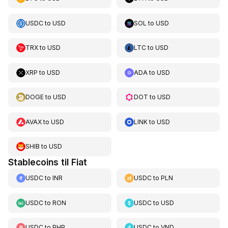
USDC
to
USD
SOL
to
USD
TRX
to
USD
LTC
to
USD
XRP
to
USD
ADA
to
USD
DOGE
to
USD
DOT
to
USD
AVAX
to
USD
LINK
to
USD
SHIB
to
USD
Stablecoins til Fiat
USDC
to
INR
USDC
to
PLN
USDC
to
RON
USDC
to
USD
USDC
to
PHP
USDC
to
VND