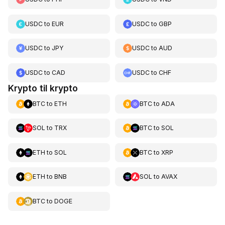
USDC
to
EUR
USDC
to
GBP
USDC
to
JPY
USDC
to
AUD
USDC
to
CAD
USDC
to
CHF
Krypto til krypto
BTC
to
ETH
BTC
to
ADA
SOL
to
TRX
BTC
to
SOL
ETH
to
SOL
BTC
to
XRP
ETH
to
BNB
SOL
to
AVAX
BTC
to
DOGE