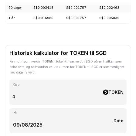
90 dager
S$0.003415
S$0.001757
S$0.002463
-
1 år
S$0.016980
S$0.001757
S$0.005835
-
Historisk kalkulator for TOKEN til SGD
Finn ut hvor mye din TOKEN (TokenFi) var verdt i SGD på en hvilken som
helst dato, og se hvordan valutakursen for TOKEN til SGD er sammenlignet
med dagens verdi.
Kjøp
TOKEN
På
Dato