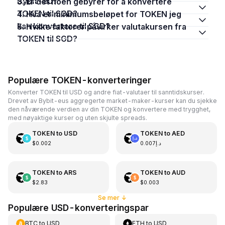
Bybit-eu?
3. Er det noen gebyrer for å konvertere
TOKEN til SGD?
4. Hva er minimumsbeløpet for TOKEN jeg
kan konvertere til SGD?
5. Hvilke faktorer påvirker valutakursen fra
TOKEN til SGD?
Populære TOKEN-konverteringer
Konverter TOKEN til USD og andre fiat-valutaer til sanntidskurser.
Drevet av Bybit-eus aggregerte market-maker-kurser kan du sjekke
den nåværende verdien av din TOKEN og konvertere med trygghet,
med nøyaktige kurser og uten skjulte spreads.
TOKEN
to
USD
TOKEN
to
AED
$0.002
د.إ0.007
TOKEN
to
ARS
TOKEN
to
AUD
$2.83
$0.003
Se mer
↓
Populære USD-konverteringspar
BTC
to
USD
ETH
to
USD