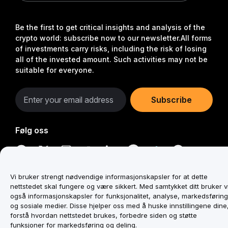
Be the first to get critical insights and analysis of the
crypto world: subscribe now to our newsletter.
All forms
of investments carry risks, including the risk of losing
all of the invested amount. Such activities may not be
suitable for everyone.
Subscribe
Følg oss
Vi bruker strengt nødvendige informasjonskapsler for at dette
nettstedet skal fungere og være sikkert. Med samtykket ditt bruker v
© 2018-2025 Bybit.com. All rights reserved.
også informasjonskapsler for funksjonalitet, analyse, markedsføring
og sosiale medier. Disse hjelper oss med å huske innstillingene dine
forstå hvordan nettstedet brukes, forbedre siden og støtte
funksjoner for markedsføring og deling.