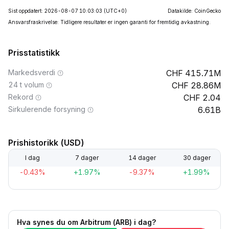
Sist oppdatert: 2026-08-07 10:03:03
(UTC+0)
Datakilde: CoinGecko
Ansvarsfraskrivelse: Tidligere resultater er ingen garanti for fremtidig avkastning.
Prisstatistikk
Markedsverdi
415.71M
24 t volum
28.86M
Rekord
2.04
Sirkulerende forsyning
6.61B
Prishistorikk (USD)
I dag
7 dager
14 dager
30 dager
-0.43%
+1.97%
-9.37%
+1.99%
Hva synes du om Arbitrum (ARB) i dag?