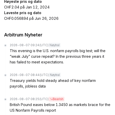
Høyeste pris og dato
CHF2.04 på Jan 12, 2024
Laveste pris og dato
CHF0.056894 på Jun 26, 2026
Arbitrum Nyheter
2026-08-07 09:24
(UTC)
Nøytral
This evening is the U.S. nonfarm payrolls big test; will the
“weak July” curse repeat? In the previous three years it
has failed to meet expectations.
2026-08-07 08:44
(UTC)
Nøytral
Treasury yields hold steady ahead of key nonfarm
payrolls, jobless data
2026-08-07 08:25
(UTC)
Bearish
British Pound eases below 1.3450 as markets brace for the
US Nonfarm Payrolls report