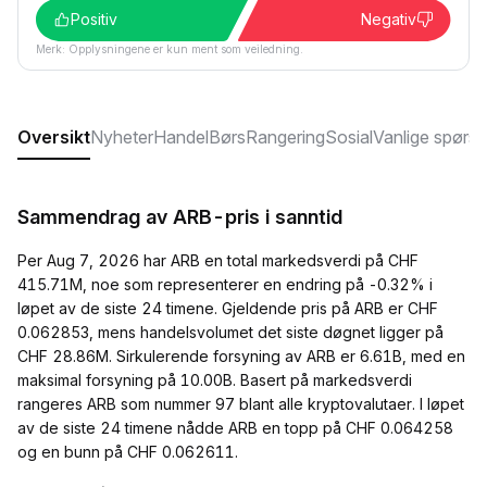
Positiv
Negativ
Merk: Opplysningene er kun ment som veiledning.
Oversikt
Nyheter
Handel
Børs
Rangering
Sosial
Vanlige spørs
Sammendrag av ARB-pris i sanntid
Per Aug 7, 2026 har ARB en total markedsverdi på CHF
415.71M, noe som representerer en endring på -0.32% i
løpet av de siste 24 timene. Gjeldende pris på ARB er CHF
0.062853, mens handelsvolumet det siste døgnet ligger på
CHF 28.86M. Sirkulerende forsyning av ARB er 6.61B, med en
maksimal forsyning på 10.00B. Basert på markedsverdi
rangeres ARB som nummer 97 blant alle kryptovalutaer. I løpet
av de siste 24 timene nådde ARB en topp på CHF 0.064258
og en bunn på CHF 0.062611.