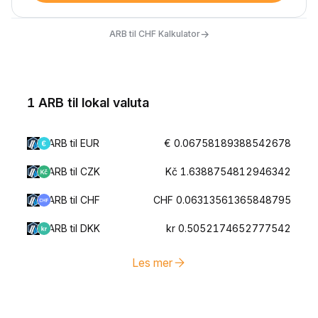
→
ARB til CHF Kalkulator
1 ARB til lokal valuta
ARB til EUR
€ 0.06758189388542678
ARB til CZK
Kč 1.6388754812946342
ARB til CHF
CHF 0.06313561365848795
ARB til DKK
kr 0.5052174652777542
Les mer