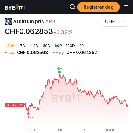
Registrer deg
Kryptopriser
Arbitrum pris ARB
Arbitrum pris
ARB
CHF
CHF0.062853
-0.32%
24H
7D
14D
30D
60D
200D
1Y
Lav
CHF
0.062568
Høy
CHF
0.064352