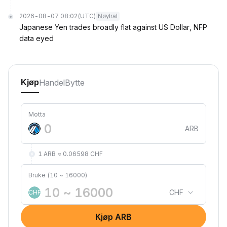
2026-08-07 08:02
(UTC)
Nøytral
Japanese Yen trades broadly flat against US Dollar, NFP
data eyed
Handel
Bytte
Kjøp
Motta
ARB
1 ARB ≈ 0.06598 CHF
Bruke (10 ~ 16000)
CHF
CHF
Kjøp ARB