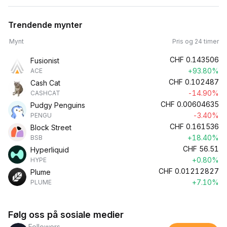
Trendende mynter
Mynt
Pris og 24 timer
CHF
0.143506
Fusionist
+93.80%
ACE
CHF
0.102487
Cash Cat
-14.90%
CASHCAT
CHF
0.00604635
Pudgy Penguins
-3.40%
PENGU
CHF
0.161536
Block Street
+18.40%
BSB
CHF
56.51
Hyperliquid
+0.80%
HYPE
CHF
0.01212827
Plume
+7.10%
PLUME
Følg oss på sosiale medier
Followers