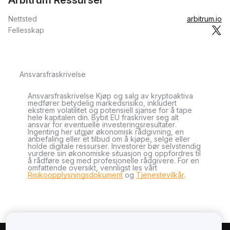
Arbitrum Ressurser
Nettsted
arbitrum.io
Fellesskap
Ansvarsfraskrivelse
Ansvarsfraskrivelse Kjøp og salg av kryptoaktiva
medfører betydelig markedsrisiko, inkludert
ekstrem volatilitet og potensiell sjanse for å tape
hele kapitalen din. Bybit EU fraskriver seg alt
ansvar for eventuelle investeringsresultater.
Ingenting her utgjør økonomisk rådgivning, en
anbefaling eller et tilbud om å kjøpe, selge eller
holde digitale ressurser. Investorer bør selvstendig
vurdere sin økonomiske situasjon og oppfordres til
å rådføre seg med profesjonelle rådgivere. For en
omfattende oversikt, vennligst les vårt
Risikoopplysningsdokument
og
Tjenestevilkår
.