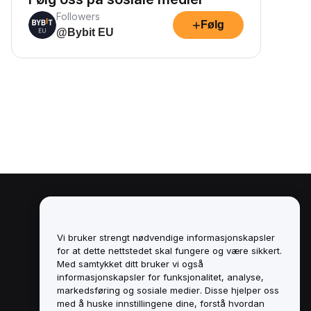
Followers
+
Følg
@Bybit EU
Juridisk
Retningslinjer for
Vi bruker strengt nødvendige informasjonskapsler
interessekonflikter
for at dette nettstedet skal fungere og være sikkert.
Med samtykket ditt bruker vi også
Sammendrag av retningslinjene for
informasjonskapsler for funksjonalitet, analyse,
oppbevaring og administrasjon
markedsføring og sosiale medier. Disse hjelper oss
med å huske innstillingene dine, forstå hvordan
ESG-informasjon