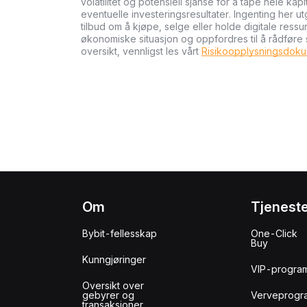
volatilitet og potensiell sjanse for å tape hele kapi
eventuelle investeringsresultater. Ingenting her u
tilbud om å kjøpe, selge eller holde digitale ressu
økonomiske situasjon og oppfordres til å rådføre
oversikt, vennligst les vårt
Risikoopplysningsdok
Om
Tjenest
Bybit-fellesskap
One-Click
Buy
Kunngjøringer
VIP-progra
Oversikt over
gebyrer og
Verveprogr
transaksjoner