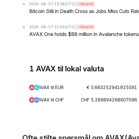
2026-08-07 23:28
(UTC)
Bearish
Bitcoin Still in Death Cross as Jobs Miss Cuts R
2026-08-07 22:04
(UTC)
Bearish
AVAX One holds $88 million in Avalanche tokens, 
1 AVAX til lokal valuta
AVAX til EUR
€ 5.663252941925591
AVAX til CHF
CHF 5.289894268607096
Ofte stilte spørsmål om AVAX(Av