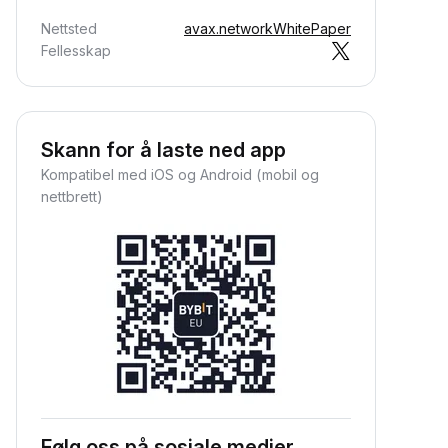
Nettsted
avax.network
WhitePaper
Fellesskap
Skann for å laste ned app
Kompatibel med iOS og Android (mobil og
nettbrett)
Følg oss på sosiale medier