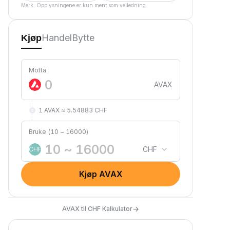
Merk: Opplysningene er kun ment som veiledning.
Handel
Bytte
Kjøp
Motta
AVAX
1 AVAX ≈ 5.54883 CHF
Bruke (10 ~ 16000)
CHF
CHF
Kjøp AVAX
→
AVAX til CHF Kalkulator