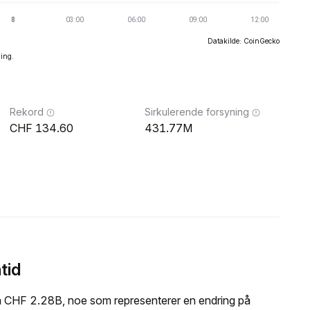
Datakilde: CoinGecko
ning.
Rekord
Sirkulerende forsyning
134.60
431.77M
tid
å CHF 2.28B, noe som representerer en endring på