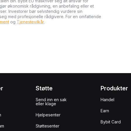
talen din. Bybit EU fraskriver seg alt ansvar for
tgjør økonomisk rådgivning, en anbefaling eller et
rser. Investorer bør selvstendig vurdere sin
 seg med profesjonelle rådgivere. For en omfattende
ument
og
Tjenestevilkår
.
er
Støtte
Produkter
Send inn en sak
Handel
eller klage
Earn
m
Hjelpesenter
Bybit Card
am
Støttesenter