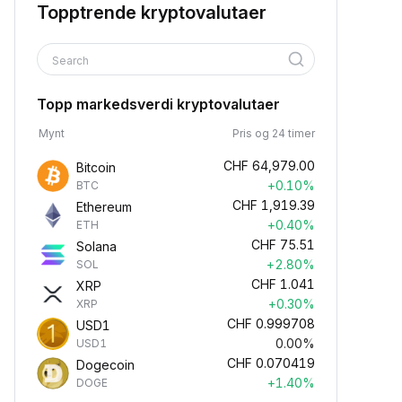
Topptrende kryptovalutaer
Search
Topp markedsverdi kryptovalutaer
Mynt
Pris og 24 timer
CHF
64,979.00
Bitcoin
+0.10%
BTC
CHF
1,919.39
Ethereum
+0.40%
ETH
CHF
75.51
Solana
+2.80%
SOL
CHF
1.041
XRP
+0.30%
XRP
CHF
0.999708
USD1
0.00%
USD1
CHF
0.070419
Dogecoin
+1.40%
DOGE