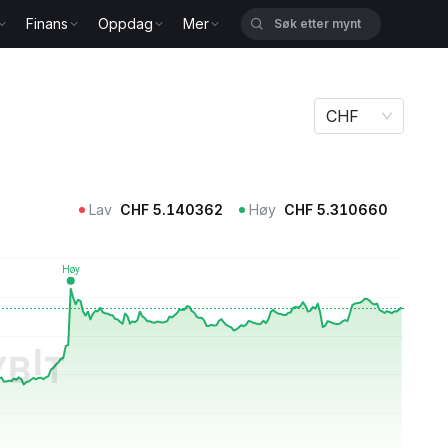
Finans
Oppdag
Mer
CHF
Lav
CHF
5.140362
Høy
CHF
5.310660