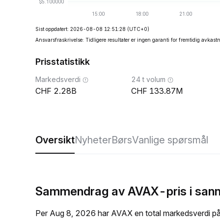
Sist oppdatert: 2026-08-08 12:51:28
(UTC+0)
Ansvarsfraskrivelse: Tidligere resultater er ingen garanti for fremtidig avkast
Prisstatistikk
Markedsverdi
24 t volum
2.28B
133.87M
Oversikt
Nyheter
Børs
Vanlige spørsmål
Sammendrag av AVAX-pris i sann
Per Aug 8, 2026 har AVAX en total markedsverdi p