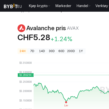
Kjøp krypto
Markeder
Handel
Verktøy
Kryptopriser
Avalanche pris AVAX
Avalanche pris
AVAX
CHF5.28
+1.24%
24H
7D
14D
30D
60D
200D
1Y