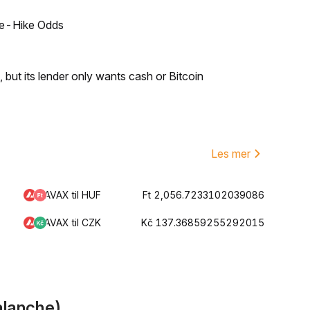
ate-Hike Odds
but its lender only wants cash or Bitcoin
Les mer
AVAX til HUF
Ft 2,056.7233102039086
AVAX til CZK
Kč 137.36859255292015
alanche)