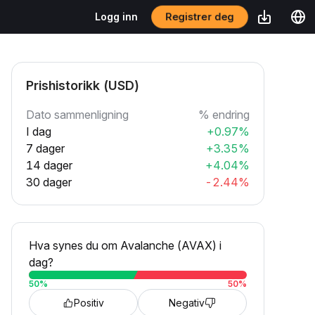
Registrer deg
Logg inn
Prishistorikk (USD)
Dato sammenligning
% endring
I dag
+0.97%
7 dager
+3.35%
14 dager
+4.04%
30 dager
-2.44%
Hva synes du om Avalanche (AVAX) i
dag?
50
%
50
%
Positiv
Negativ