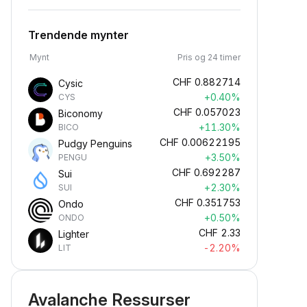
Trendende mynter
Mynt
Pris og 24 timer
CHF
0.882714
Cysic
+0.40%
CYS
CHF
0.057023
Biconomy
+11.30%
BICO
CHF
0.00622195
Pudgy Penguins
+3.50%
PENGU
CHF
0.692287
Sui
+2.30%
SUI
CHF
0.351753
Ondo
+0.50%
ONDO
CHF
2.33
Lighter
-2.20%
LIT
Avalanche Ressurser