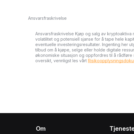
Ansvarsfraskrivelse
Ansvarsfraskrivelse Kjøp og salg av kryptoaktiva 
volatilitet og potensiell sjanse for å tape hele kapi
eventuelle investeringsresultater. Ingenting her u
tilbud om å kjøpe, selge eller holde digitale ressu
økonomiske situasjon og oppfordres til å rådføre
oversikt, vennligst les vårt
Risikoopplysningsdok
Om
Tjenest