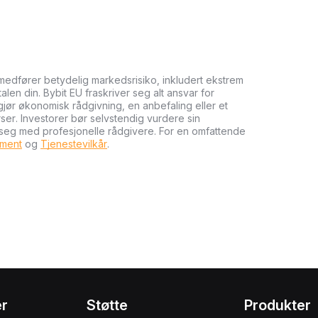
medfører betydelig markedsrisiko, inkludert ekstrem
talen din. Bybit EU fraskriver seg alt ansvar for
tgjør økonomisk rådgivning, en anbefaling eller et
rser. Investorer bør selvstendig vurdere sin
 seg med profesjonelle rådgivere. For en omfattende
ument
og
Tjenestevilkår
.
er
Støtte
Produkter