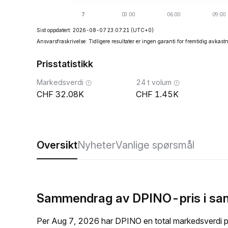
Sist oppdatert: 2026-08-07 23:07:21
(UTC+0)
Ansvarsfraskrivelse: Tidligere resultater er ingen garanti for fremtidig avkast
Prisstatistikk
Markedsverdi
24 t volum
32.08K
1.45K
Oversikt
Nyheter
Vanlige spørsmål
Sammendrag av DPINO-pris i san
Per Aug 7, 2026 har DPINO en total markedsverdi 