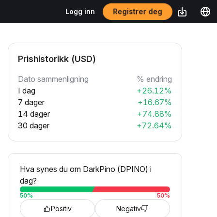
Registrer deg
Logg inn
Prishistorikk (USD)
Dato sammenligning
% endring
I dag
+26.12%
7 dager
+16.67%
14 dager
+74.88%
30 dager
+72.64%
Hva synes du om DarkPino (DPINO) i
dag?
50
%
50
%
Positiv
Negativ