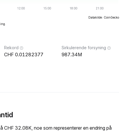
Datakilde: CoinGecko
ning.
Rekord
Sirkulerende forsyning
0.01282377
987.34M
ntid
på CHF 32.08K, noe som representerer en endring på