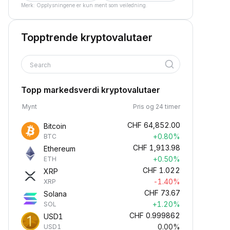
Merk: Opplysningene er kun ment som veiledning.
Topptrende kryptovalutaer
Search
Topp markedsverdi kryptovalutaer
Mynt
Pris og 24 timer
CHF
64,852.00
Bitcoin
+0.80%
BTC
CHF
1,913.98
Ethereum
+0.50%
ETH
CHF
1.022
XRP
-1.40%
XRP
CHF
73.67
Solana
+1.20%
SOL
CHF
0.999862
USD1
0.00%
USD1