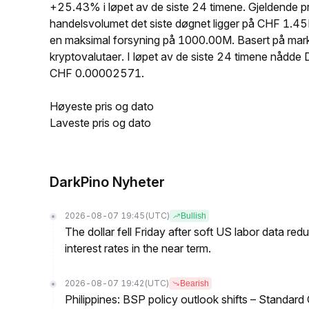
+25.43% i løpet av de siste 24 timene. Gjeldende
handelsvolumet det siste døgnet ligger på CHF 1.4
en maksimal forsyning på 1000.00M. Basert på mar
kryptovalutaer. I løpet av de siste 24 timene nå
CHF 0.00002571.
Høyeste pris og dato
Laveste pris og dato
DarkPino Nyheter
2026-08-07 19:45
(UTC)
Bullish
The dollar fell Friday after soft US labor data re
interest rates in the near term.
2026-08-07 19:42
(UTC)
Bearish
Philippines: BSP policy outlook shifts – Standard