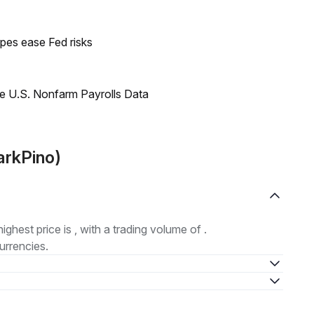
pes ease Fed risks
e U.S. Nonfarm Payrolls Data
arkPino)
highest price is , with a trading volume of .
urrencies.