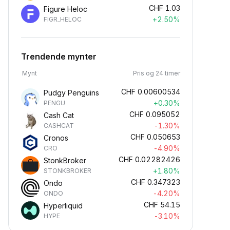
CHF
1.03
Figure Heloc
+2.50%
FIGR_HELOC
Trendende mynter
Mynt
Pris og 24 timer
CHF
0.00600534
Pudgy Penguins
+0.30%
PENGU
CHF
0.095052
Cash Cat
-1.30%
CASHCAT
CHF
0.050653
Cronos
-4.90%
CRO
CHF
0.02282426
StonkBroker
+1.80%
STONKBROKER
CHF
0.347323
Ondo
-4.20%
ONDO
CHF
54.15
Hyperliquid
-3.10%
HYPE