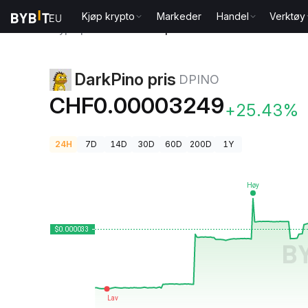
Kjøp krypto
Markeder
Handel
Verktøy
Kryptopriser
DarkPino pris DPINO
DarkPino pris
DPINO
CHF0.00003249
+25.43%
24H
7D
14D
30D
60D
200D
1Y