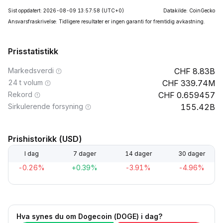
Sist oppdatert: 2026-08-09 13:57:58
(UTC+0)
Datakilde: CoinGecko
Ansvarsfraskrivelse: Tidligere resultater er ingen garanti for fremtidig avkastning.
Prisstatistikk
Markedsverdi
8.83B
24 t volum
339.74M
Rekord
0.659457
Sirkulerende forsyning
155.42B
Prishistorikk (USD)
I dag
7 dager
14 dager
30 dager
-0.26%
+0.39%
-3.91%
-4.96%
Hva synes du om Dogecoin (DOGE) i dag?