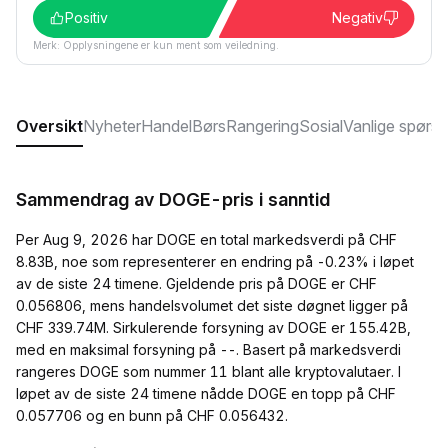
Positiv
Negativ
Merk: Opplysningene er kun ment som veiledning.
Oversikt
Nyheter
Handel
Børs
Rangering
Sosial
Vanlige spørs
Sammendrag av DOGE-pris i sanntid
Per Aug 9, 2026 har DOGE en total markedsverdi på CHF
8.83B, noe som representerer en endring på -0.23% i løpet
av de siste 24 timene. Gjeldende pris på DOGE er CHF
0.056806, mens handelsvolumet det siste døgnet ligger på
CHF 339.74M. Sirkulerende forsyning av DOGE er 155.42B,
med en maksimal forsyning på --. Basert på markedsverdi
rangeres DOGE som nummer 11 blant alle kryptovalutaer. I
løpet av de siste 24 timene nådde DOGE en topp på CHF
0.057706 og en bunn på CHF 0.056432.