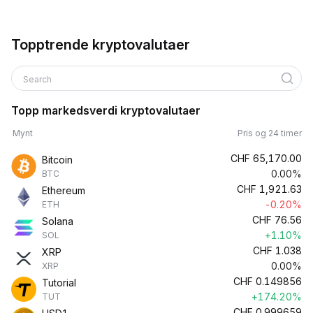
Topptrende kryptovalutaer
Search
Topp markedsverdi kryptovalutaer
Mynt
Pris og 24 timer
CHF
65,170.00
Bitcoin
0.00%
BTC
CHF
1,921.63
Ethereum
-0.20%
ETH
CHF
76.56
Solana
+1.10%
SOL
CHF
1.038
XRP
0.00%
XRP
CHF
0.149856
Tutorial
+174.20%
TUT
CHF
0.999659