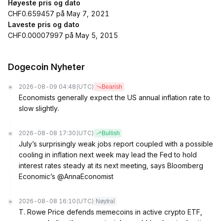
Høyeste pris og dato
CHF0.659457 på May 7, 2021
Laveste pris og dato
CHF0.00007997 på May 5, 2015
Dogecoin Nyheter
2026-08-09 04:48
(UTC)
Bearish
Economists generally expect the US annual inflation rate to
slow slightly.
2026-08-08 17:30
(UTC)
Bullish
July’s surprisingly weak jobs report coupled with a possible
cooling in inflation next week may lead the Fed to hold
interest rates steady at its next meeting, says Bloomberg
Economic’s @AnnaEconomist
2026-08-08 16:10
(UTC)
Nøytral
T. Rowe Price defends memecoins in active crypto ETF,