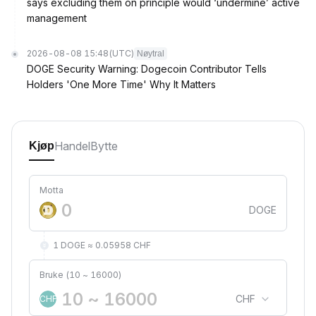
says excluding them on principle would ‘undermine’ active
management
2026-08-08 15:48
(UTC)
Nøytral
DOGE Security Warning: Dogecoin Contributor Tells
Holders 'One More Time' Why It Matters
Handel
Bytte
Kjøp
Motta
DOGE
1 DOGE ≈ 0.05958 CHF
Bruke (10 ~ 16000)
CHF
CHF