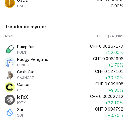
USD1
0.00%
USD1
Trendende mynter
Mynt
Pris og 24 timer
CHF
0.00267177
Pump.fun
+12.00%
PUMP
CHF
0.0063696
Pudgy Penguins
+1.70%
PENGU
CHF
0.127101
Cash Cat
+20.20%
CASHCAT
CHF
0.099608
Canton
+9.30%
CC
CHF
0.00302742
IoTeX
+22.10%
IOTX
CHF
0.694792
Sui
+0.20%
SUI