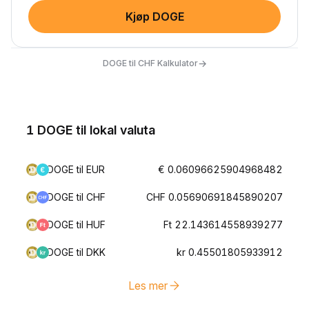
Kjøp DOGE
→
DOGE til CHF Kalkulator
1 DOGE til lokal valuta
DOGE til EUR
€ 0.06096625904968482
DOGE til CHF
CHF 0.05690691845890207
DOGE til HUF
Ft 22.143614558939277
DOGE til DKK
kr 0.45501805933912
Les mer