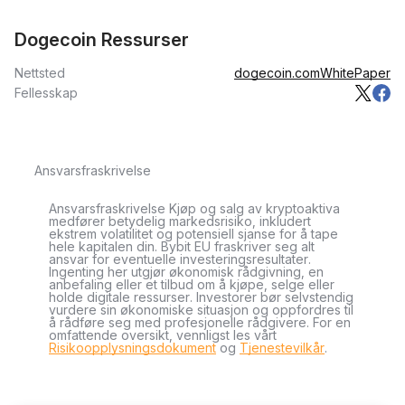
Dogecoin Ressurser
Nettsted
dogecoin.com
WhitePaper
Fellesskap
Ansvarsfraskrivelse
Ansvarsfraskrivelse Kjøp og salg av kryptoaktiva
medfører betydelig markedsrisiko, inkludert
ekstrem volatilitet og potensiell sjanse for å tape
hele kapitalen din. Bybit EU fraskriver seg alt
ansvar for eventuelle investeringsresultater.
Ingenting her utgjør økonomisk rådgivning, en
anbefaling eller et tilbud om å kjøpe, selge eller
holde digitale ressurser. Investorer bør selvstendig
vurdere sin økonomiske situasjon og oppfordres til
å rådføre seg med profesjonelle rådgivere. For en
omfattende oversikt, vennligst les vårt
Risikoopplysningsdokument
og
Tjenestevilkår
.