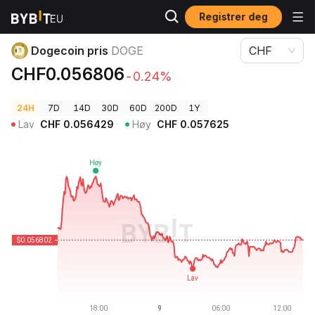
Registrer deg
Kryptopriser
Dogecoin pris DOGE
Dogecoin pris
DOGE
CHF
CHF0.056806
-0.24%
24H
7D
14D
30D
60D
200D
1Y
Lav
CHF
0.056429
Høy
CHF
0.057625