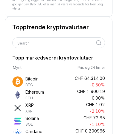
meninger og utgjør ikke økonomisk rådgivning. Den er verken
godkjent av Bybit EU eller ment å være veiledende for fremtidig
ytelse.
Topptrende kryptovalutaer
Search
Topp markedsverdi kryptovalutaer
Mynt
Pris og 24 timer
CHF
64,314.00
Bitcoin
-0.50%
BTC
CHF
1,900.19
Ethereum
0.00%
ETH
CHF
1.02
XRP
-2.10%
XRP
CHF
72.85
Solana
-1.10%
SOL
CHF
0.200966
Cardano