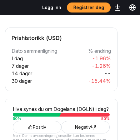
Registrer deg
Logg inn
Prishistorikk (USD)
Dato sammenligning
% endring
I dag
-1.96%
7 dager
-1.26%
14 dager
--
30 dager
-15.44%
Hva synes du om Dogelana (DGLN) i dag?
50
%
50
%
Positiv
Negativ
Merk: Denne avstemningen gjenspeiler kun brukernes