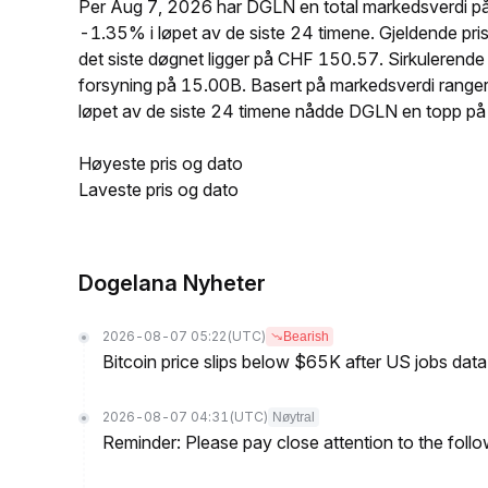
Per Aug 7, 2026 har DGLN en total markedsverdi p
-1.35% i løpet av de siste 24 timene. Gjeldende 
det siste døgnet ligger på CHF 150.57. Sirkuleren
forsyning på 15.00B. Basert på markedsverdi range
løpet av de siste 24 timene nådde DGLN en topp
Høyeste pris og dato
Laveste pris og dato
Dogelana Nyheter
2026-08-07 05:22
(UTC)
Bearish
Bitcoin price slips below $65K after US jobs data
2026-08-07 04:31
(UTC)
Nøytral
Reminder: Please pay close attention to the followi