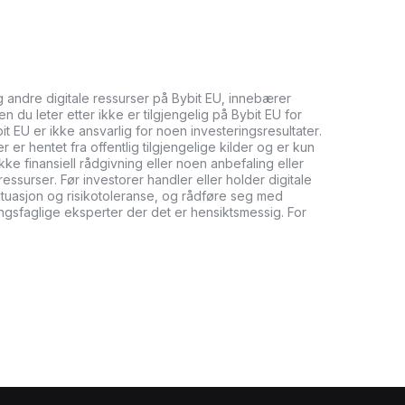
og andre digitale ressurser på Bybit EU, innebærer
n du leter etter ikke er tilgjengelig på Bybit EU for
bit EU er ikke ansvarlig for noen investeringsresultater.
er hentet fra offentlig tilgjengelige kilder og er kun
ikke finansiell rådgivning eller noen anbefaling eller
ressurser. Før investorer handler eller holder digitale
tuasjon og risikotoleranse, og rådføre seg med
ringsfaglige eksperter der det er hensiktsmessig. For