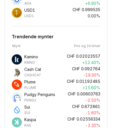
+6.90%
ADA
CHF
0.999535
USD1
0.00%
USD1
Trendende mynter
Mynt
Pris og 24 timer
CHF
0.02023557
Kamino
+12.40%
KMNO
CHF
0.092764
Cash Cat
-19.30%
CASHCAT
CHF
0.01192485
Plume
+15.60%
PLUME
CHF
0.00603763
Pudgy Penguins
-2.50%
PENGU
CHF
0.672861
Sui
-1.60%
SUI
CHF
0.02556334
Kaspa
-2.30%
KAS