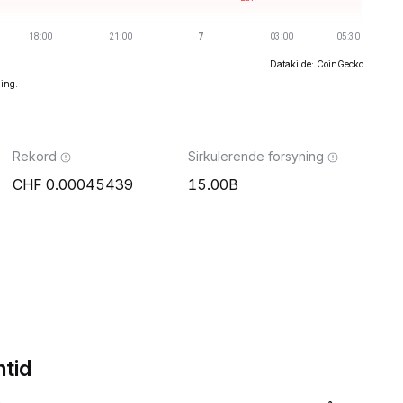
Datakilde: CoinGecko
ning.
Rekord
Sirkulerende forsyning
0.00045439
15.00B
tid