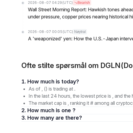
2026-08-07 04:29
(UTC)
Bearish
Wall Street Morning Report: Hawkish tones ahead
under pressure, copper prices nearing historical h
2026-08-07 00:05
(UTC)
Nøytral
A 'weaponized' yen: How the U.S.-Japan interve
Ofte stilte spørsmål om DGLN(Do
1. How much is today?
As of , () is trading at .
In the last 24 hours, the lowest price is , and the 
The market cap is , ranking it # among all cryptoc
2. How much is one ?
3. How many are there?