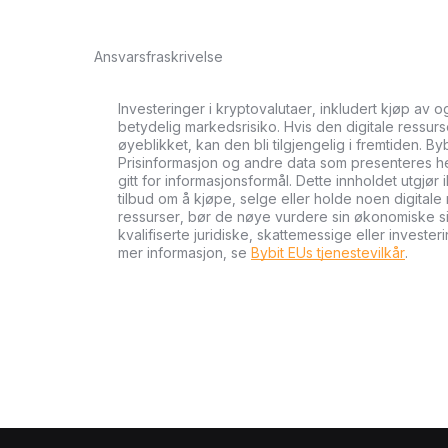
Ansvarsfraskrivelse
Investeringer i kryptovalutaer, inkludert kjøp av 
betydelig markedsrisiko. Hvis den digitale ressurse
øyeblikket, kan den bli tilgjengelig i fremtiden. By
Prisinformasjon og andre data som presenteres her 
gitt for informasjonsformål. Dette innholdet utgjør 
tilbud om å kjøpe, selge eller holde noen digitale 
ressurser, bør de nøye vurdere sin økonomiske si
kvalifiserte juridiske, skattemessige eller investe
mer informasjon, se
Bybit EUs tjenestevilkår
.