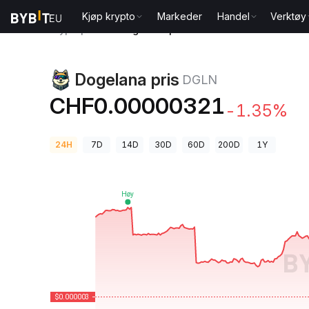
Kjøp krypto
Markeder
Handel
Verktøy
Kryptopriser
Dogelana pris DGLN
Dogelana pris
DGLN
CHF0.00000321
-1.35%
24H
7D
14D
30D
60D
200D
1Y