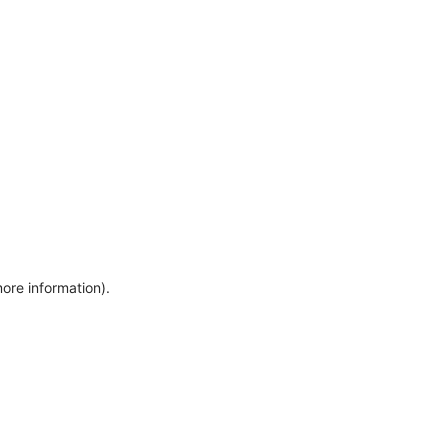
more information)
.