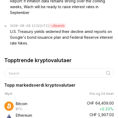
Report: If inflation data remains strong over the coming
weeks, Wach will be ready to raise interest rates in
September
2026-08-06 12:22
(UTC)
Bearish
U.S. Treasury yields widened their decline amid reports on
Google's bond issuance plan and Federal Reserve interest
rate hikes.
Topptrende kryptovalutaer
Search
Topp markedsverdi kryptovalutaer
Mynt
Pris og 24 timer
CHF
64,409.00
Bitcoin
+0.20%
BTC
CHF
1,907.03
Ethereum