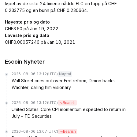
løpet av de siste 24 timene nådde ELG en topp på CHF
0.233775 og en bunn på CHF 0.230664.
Høyeste pris og dato
CHF3.50 på Jun 19, 2022
Laveste pris og dato
CHF0.00057246 på Jan 10, 2021
Escoin Nyheter
2026-08-06 13:12
(UTC)
Nøytral
Wall Street cries out over Fed reform, Dimon backs
Wachter, calling him visionary
2026-08-06 13:12
(UTC)
Bearish
United States: Core CPI momentum expected to return in
July – TD Securities
2026-08-06 13:07
(UTC)
Bearish