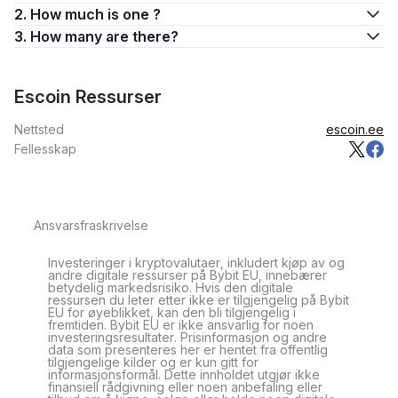
2. How much is one ?
3. How many are there?
Escoin Ressurser
Nettsted
escoin.ee
Fellesskap
Ansvarsfraskrivelse
Investeringer i kryptovalutaer, inkludert kjøp av og
andre digitale ressurser på Bybit EU, innebærer
betydelig markedsrisiko. Hvis den digitale
ressursen du leter etter ikke er tilgjengelig på Bybit
EU for øyeblikket, kan den bli tilgjengelig i
fremtiden. Bybit EU er ikke ansvarlig for noen
investeringsresultater. Prisinformasjon og andre
data som presenteres her er hentet fra offentlig
tilgjengelige kilder og er kun gitt for
informasjonsformål. Dette innholdet utgjør ikke
finansiell rådgivning eller noen anbefaling eller