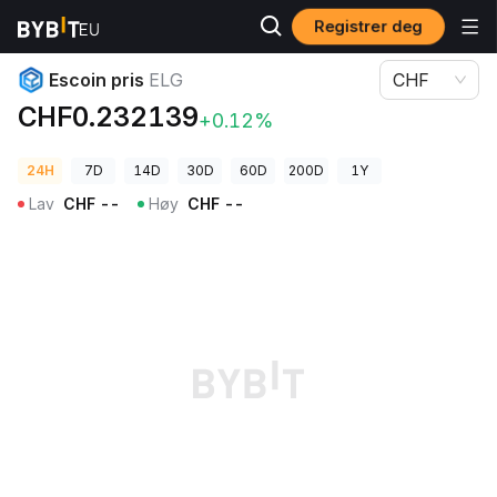
Registrer deg
Kryptopriser
Escoin pris ELG
Escoin pris
ELG
CHF
CHF0.232139
+0.12%
24H
7D
14D
30D
60D
200D
1Y
Lav
CHF
--
Høy
CHF
--