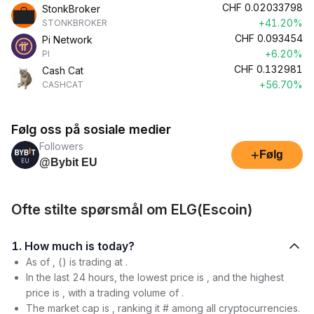
CHF
0.02033798
StonkBroker
+41.20%
STONKBROKER
CHF
0.093454
Pi Network
+6.20%
PI
CHF
0.132981
Cash Cat
+56.70%
CASHCAT
Følg oss på sosiale medier
Followers
+
Følg
@Bybit EU
Ofte stilte spørsmål om ELG(Escoin)
1. How much is today?
As of , () is trading at .
In the last 24 hours, the lowest price is , and the highest
price is , with a trading volume of .
The market cap is , ranking it # among all cryptocurrencies.