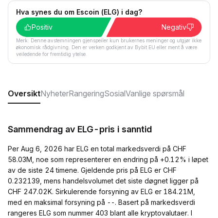
Hva synes du om Escoin (ELG) i dag?
Positiv
Negativ
Merk: Denne avstemningen gjenspeiler kun brukernes meninger og utgjør ikke
økonomisk rådgivning. Den er verken godkjent av Bybit EU eller ment å være
veiledende for fremtidig ytelse.
Oversikt
Nyheter
Rangering
Sosial
Vanlige spørsmål
Sammendrag av ELG-pris i sanntid
Per Aug 6, 2026 har ELG en total markedsverdi på CHF
58.03M, noe som representerer en endring på +0.12% i løpet
av de siste 24 timene. Gjeldende pris på ELG er CHF
0.232139, mens handelsvolumet det siste døgnet ligger på
CHF 247.02K. Sirkulerende forsyning av ELG er 184.21M,
med en maksimal forsyning på --. Basert på markedsverdi
rangeres ELG som nummer 403 blant alle kryptovalutaer. I