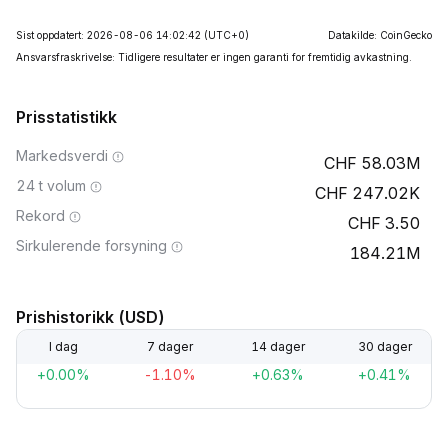
Sist oppdatert: 2026-08-06 14:02:42
(UTC+0)
Datakilde: CoinGecko
Ansvarsfraskrivelse: Tidligere resultater er ingen garanti for fremtidig avkastning.
Prisstatistikk
Markedsverdi
58.03M
24 t volum
247.02K
Rekord
3.50
Sirkulerende forsyning
184.21M
Prishistorikk (USD)
I dag
7 dager
14 dager
30 dager
+0.00%
-1.10%
+0.63%
+0.41%