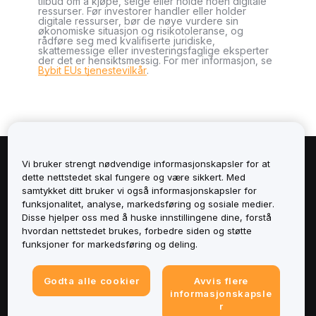
tilbud om å kjøpe, selge eller holde noen digitale
ressurser. Før investorer handler eller holder
digitale ressurser, bør de nøye vurdere sin
økonomiske situasjon og risikotoleranse, og
rådføre seg med kvalifiserte juridiske,
skattemessige eller investeringsfaglige eksperter
der det er hensiktsmessig. For mer informasjon, se
Bybit EUs tjenestevilkår
.
Vi bruker strengt nødvendige informasjonskapsler for at
Om
dette nettstedet skal fungere og være sikkert. Med
samtykket ditt bruker vi også informasjonskapsler for
Tjenester
funksjonalitet, analyse, markedsføring og sosiale medier.
Disse hjelper oss med å huske innstillingene dine, forstå
hvordan nettstedet brukes, forbedre siden og støtte
Støtte
funksjoner for markedsføring og deling.
Produkter
Godta alle cookier
Avvis flere
informasjonskapsle
Juridisk
r