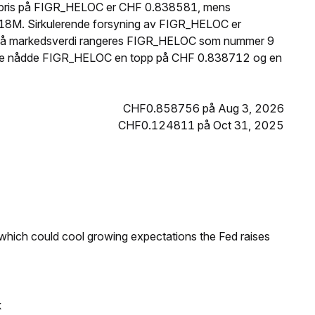
de pris på FIGR_HELOC er CHF 0.838581, mens
.18M. Sirkulerende forsyning av FIGR_HELOC er
 på markedsverdi rangeres FIGR_HELOC som nummer 9
 timene nådde FIGR_HELOC en topp på CHF 0.838712 og en
CHF0.858756 på Aug 3, 2026
CHF0.124811 på Oct 31, 2025
 which could cool growing expectations the Fed raises
k