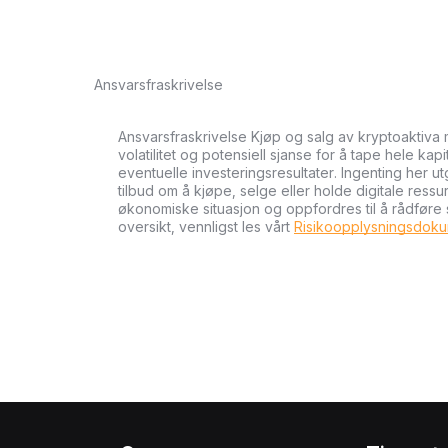
Ansvarsfraskrivelse
Ansvarsfraskrivelse Kjøp og salg av kryptoaktiva 
volatilitet og potensiell sjanse for å tape hele kapi
eventuelle investeringsresultater. Ingenting her u
tilbud om å kjøpe, selge eller holde digitale ressu
økonomiske situasjon og oppfordres til å rådføre
oversikt, vennligst les vårt
Risikoopplysningsdok