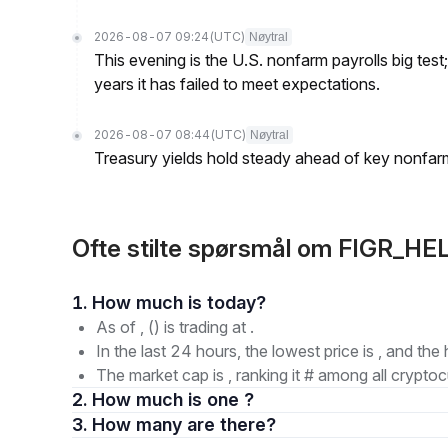
2026-08-07 09:24
(UTC)
Nøytral
This evening is the U.S. nonfarm payrolls big test
years it has failed to meet expectations.
2026-08-07 08:44
(UTC)
Nøytral
Treasury yields hold steady ahead of key nonfarm
Ofte stilte spørsmål om FIGR_HE
1. How much is today?
As of , () is trading at .
In the last 24 hours, the lowest price is , and the 
The market cap is , ranking it # among all cryptoc
2. How much is one ?
3. How many are there?