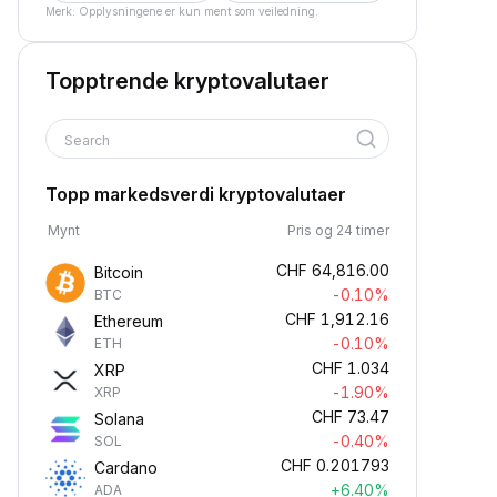
Merk: Opplysningene er kun ment som veiledning.
Topptrende kryptovalutaer
Search
Topp markedsverdi kryptovalutaer
Mynt
Pris og 24 timer
CHF
64,816.00
Bitcoin
-0.10%
BTC
CHF
1,912.16
Ethereum
-0.10%
ETH
CHF
1.034
XRP
-1.90%
XRP
CHF
73.47
Solana
-0.40%
SOL
CHF
0.201793
Cardano
+6.40%
ADA