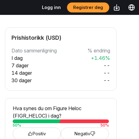
Registrer deg
Logg inn
Prishistorikk (USD)
Dato sammenligning
% endring
I dag
+1.46%
7 dager
--
14 dager
--
30 dager
--
Hva synes du om Figure Heloc
(FIGR_HELOC) i dag?
50
%
50
%
Positiv
Negativ