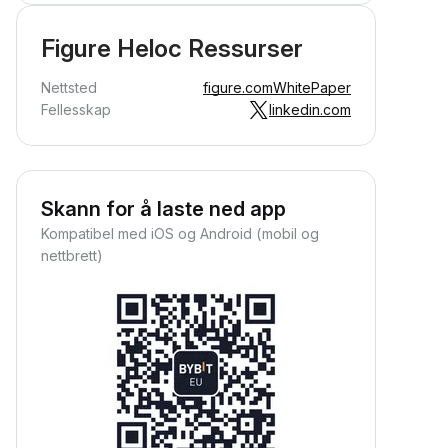
Figure Heloc Ressurser
Nettsted
figure.com
WhitePaper
Fellesskap
linkedin.com
Skann for å laste ned app
Kompatibel med iOS og Android (mobil og
nettbrett)