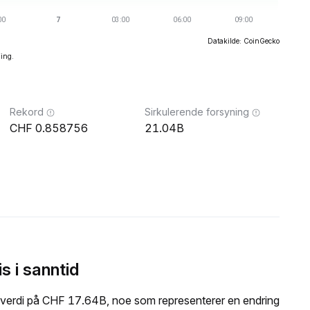
Datakilde: CoinGecko
ning.
Rekord
Sirkulerende forsyning
0.858756
21.04B
 i sanntid
erdi på CHF 17.64B, noe som representerer en endring