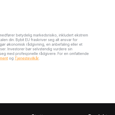
medfører betydelig markedsrisiko, inkludert ekstrem
talen din. Bybit EU fraskriver seg alt ansvar for
tgjør økonomisk rådgivning, en anbefaling eller et
rser. Investorer bør selvstendig vurdere sin
 seg med profesjonelle rådgivere. For en omfattende
ument
og
Tjenestevilkår
.