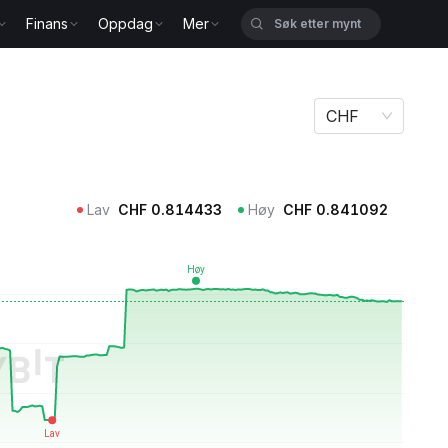
Finans
Oppdag
Mer
CHF
Lav
CHF
0.814433
Høy
CHF
0.841092