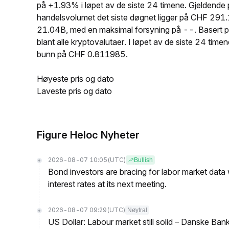
på +1.93% i løpet av de siste 24 timene. Gjelden
handelsvolumet det siste døgnet ligger på CHF 291
21.04B, med en maksimal forsyning på --. Basert
blant alle kryptovalutaer. I løpet av de siste 24
bunn på CHF 0.811985.
Høyeste pris og dato
Laveste pris og dato
Figure Heloc Nyheter
2026-08-07 10:05
(UTC)
Bullish
Bond investors are bracing for labor market data
interest rates at its next meeting.
2026-08-07 09:29
(UTC)
Nøytral
US Dollar: Labour market still solid – Danske Ban