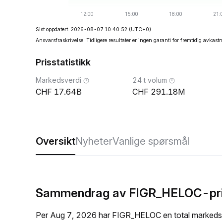
Sist oppdatert: 2026-08-07 10:40:52
(UTC+0)
Ansvarsfraskrivelse: Tidligere resultater er ingen garanti for fremtidig avkast
Prisstatistikk
Markedsverdi
24 t volum
17.64B
291.18M
Oversikt
Nyheter
Vanlige spørsmål
Sammendrag av FIGR_HELOC-pris
Per Aug 7, 2026 har FIGR_HELOC en total markedsv