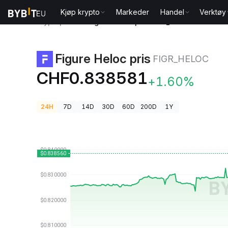
Kjøp krypto
Markeder
Handel
Verktøy
Kryptopriser
Figure Heloc pris FIGR_HELOC
Figure Heloc pris
FIGR_HELOC
CHF0.838581
+1.60%
24H
7D
14D
30D
60D
200D
1Y