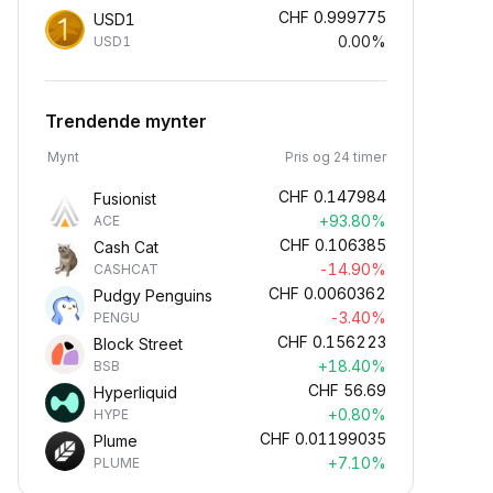
CHF
0.999775
USD1
0.00%
USD1
Trendende mynter
Mynt
Pris og 24 timer
CHF
0.147984
Fusionist
+93.80%
ACE
CHF
0.106385
Cash Cat
-14.90%
CASHCAT
CHF
0.0060362
Pudgy Penguins
-3.40%
PENGU
CHF
0.156223
Block Street
+18.40%
BSB
CHF
56.69
Hyperliquid
+0.80%
HYPE
CHF
0.01199035
Plume
+7.10%
PLUME