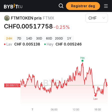
Registrer deg
Kryptopriser
FTMTOKEN pris FTMX
FTMTOKEN pris
FTMX
CHF
CHF0.00517758
-0.25%
24H
7D
14D
30D
60D
200D
1Y
Lav
CHF
0.005138
Høy
CHF
0.005246