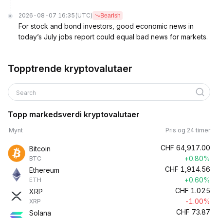
2026-08-07 16:35
(UTC)
Bearish
For stock and bond investors, good economic news in
today’s July jobs report could equal bad news for markets.
Topptrende kryptovalutaer
Search
Topp markedsverdi kryptovalutaer
Mynt
Pris og 24 timer
CHF
64,917.00
Bitcoin
+0.80%
BTC
CHF
1,914.56
Ethereum
+0.60%
ETH
CHF
1.025
XRP
-1.00%
XRP
CHF
73.87
Solana