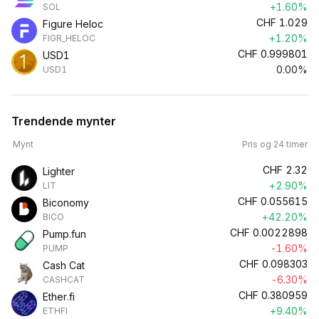
+1.60%
SOL
CHF
1.029
Figure Heloc
+1.20%
FIGR_HELOC
CHF
0.999801
USD1
0.00%
USD1
Trendende mynter
Mynt
Pris og 24 timer
CHF
2.32
Lighter
+2.90%
LIT
CHF
0.055615
Biconomy
+42.20%
BICO
CHF
0.0022898
Pump.fun
-1.60%
PUMP
CHF
0.098303
Cash Cat
-6.30%
CASHCAT
CHF
0.380959
Ether.fi
+9.40%
ETHFI