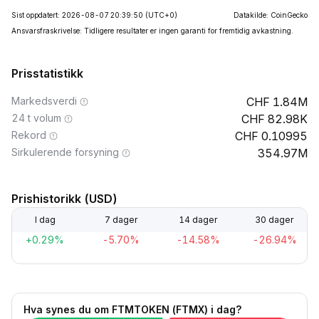
Sist oppdatert: 2026-08-07 20:39:50
(UTC+0)
Datakilde: CoinGecko
Ansvarsfraskrivelse: Tidligere resultater er ingen garanti for fremtidig avkastning.
Prisstatistikk
Markedsverdi
1.84M
24 t volum
82.98K
Rekord
0.10995
Sirkulerende forsyning
354.97M
Prishistorikk (USD)
I dag
7 dager
14 dager
30 dager
+0.29%
-5.70%
-14.58%
-26.94%
Hva synes du om FTMTOKEN (FTMX) i dag?