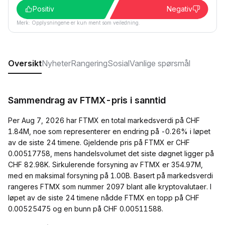
Positiv
Negativ
Merk: Opplysningene er kun ment som veiledning.
Oversikt
Nyheter
Rangering
Sosial
Vanlige spørsmål
Sammendrag av FTMX-pris i sanntid
Per Aug 7, 2026 har FTMX en total markedsverdi på CHF
1.84M, noe som representerer en endring på -0.26% i løpet
av de siste 24 timene. Gjeldende pris på FTMX er CHF
0.00517758, mens handelsvolumet det siste døgnet ligger på
CHF 82.98K. Sirkulerende forsyning av FTMX er 354.97M,
med en maksimal forsyning på 1.00B. Basert på markedsverdi
rangeres FTMX som nummer 2097 blant alle kryptovalutaer. I
løpet av de siste 24 timene nådde FTMX en topp på CHF
0.00525475 og en bunn på CHF 0.00511588.