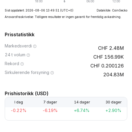
Sist oppdatert: 2026-08-06 13:49:51
(UTC+0)
Datakilde: CoinGecko
Ansvarsfraskrivelse: Tidligere resultater er ingen garanti for fremtidig avkastning.
Prisstatistikk
Markedsverdi
2.48M
24 t volum
156.99K
Rekord
0.200126
Sirkulerende forsyning
204.83M
Prishistorikk (USD)
I dag
7 dager
14 dager
30 dager
-0.22%
-6.19%
+6.74%
+2.90%