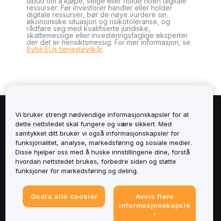
tilbud om å kjøpe, selge eller holde noen digitale
ressurser. Før investorer handler eller holder
digitale ressurser, bør de nøye vurdere sin
økonomiske situasjon og risikotoleranse, og
rådføre seg med kvalifiserte juridiske,
skattemessige eller investeringsfaglige eksperter
der det er hensiktsmessig. For mer informasjon, se
Bybit EUs tjenestevilkår
.
Vi bruker strengt nødvendige informasjonskapsler for at
Om
dette nettstedet skal fungere og være sikkert. Med
samtykket ditt bruker vi også informasjonskapsler for
Tjenester
funksjonalitet, analyse, markedsføring og sosiale medier.
Disse hjelper oss med å huske innstillingene dine, forstå
hvordan nettstedet brukes, forbedre siden og støtte
Støtte
funksjoner for markedsføring og deling.
Produkter
Godta alle cookier
Avvis flere
informasjonskapsle
Juridisk
r