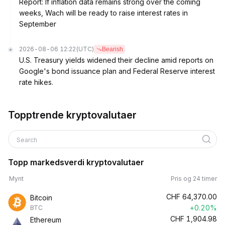
Report: If inflation data remains strong over the coming
weeks, Wach will be ready to raise interest rates in
September
2026-08-06 12:22
(UTC)
Bearish
U.S. Treasury yields widened their decline amid reports on
Google's bond issuance plan and Federal Reserve interest
rate hikes.
Topptrende kryptovalutaer
Search
Topp markedsverdi kryptovalutaer
Mynt
Pris og 24 timer
CHF
64,370.00
Bitcoin
+0.20%
BTC
CHF
1,904.98
Ethereum