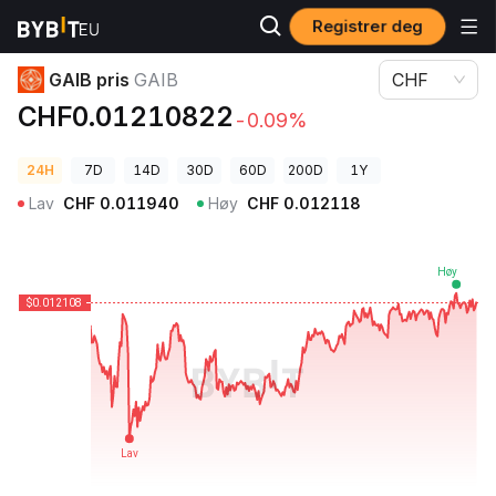
Registrer deg
Kryptopriser
GAIB pris GAIB
GAIB pris
GAIB
CHF
CHF0.01210822
-0.09%
24H
7D
14D
30D
60D
200D
1Y
Lav
CHF
0.011940
Høy
CHF
0.012118