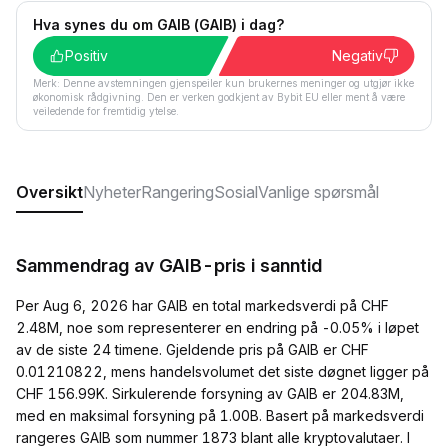
Hva synes du om GAIB (GAIB) i dag?
Positiv
Negativ
Merk: Denne avstemningen gjenspeiler kun brukernes meninger og utgjør ikke
økonomisk rådgivning. Den er verken godkjent av Bybit EU eller ment å være
veiledende for fremtidig ytelse.
Oversikt
Nyheter
Rangering
Sosial
Vanlige spørsmål
Sammendrag av GAIB-pris i sanntid
Per Aug 6, 2026 har GAIB en total markedsverdi på CHF
2.48M, noe som representerer en endring på -0.05% i løpet
av de siste 24 timene. Gjeldende pris på GAIB er CHF
0.01210822, mens handelsvolumet det siste døgnet ligger på
CHF 156.99K. Sirkulerende forsyning av GAIB er 204.83M,
med en maksimal forsyning på 1.00B. Basert på markedsverdi
rangeres GAIB som nummer 1873 blant alle kryptovalutaer. I