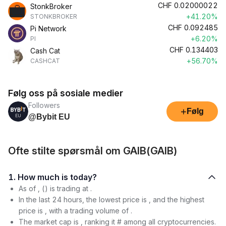
CHF
0.02000022
StonkBroker
+41.20%
STONKBROKER
CHF
0.092485
Pi Network
+6.20%
PI
CHF
0.134403
Cash Cat
+56.70%
CASHCAT
Følg oss på sosiale medier
Followers
+
Følg
@Bybit EU
Ofte stilte spørsmål om GAIB(GAIB)
1. How much is today?
As of , () is trading at .
In the last 24 hours, the lowest price is , and the highest
price is , with a trading volume of .
The market cap is , ranking it # among all cryptocurrencies.