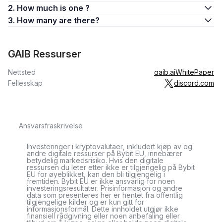
2. How much is one ?
3. How many are there?
GAIB Ressurser
Nettsted
gaib.ai
WhitePaper
Fellesskap
discord.com
Ansvarsfraskrivelse
Investeringer i kryptovalutaer, inkludert kjøp av og
andre digitale ressurser på Bybit EU, innebærer
betydelig markedsrisiko. Hvis den digitale
ressursen du leter etter ikke er tilgjengelig på Bybit
EU for øyeblikket, kan den bli tilgjengelig i
fremtiden. Bybit EU er ikke ansvarlig for noen
investeringsresultater. Prisinformasjon og andre
data som presenteres her er hentet fra offentlig
tilgjengelige kilder og er kun gitt for
informasjonsformål. Dette innholdet utgjør ikke
finansiell rådgivning eller noen anbefaling eller