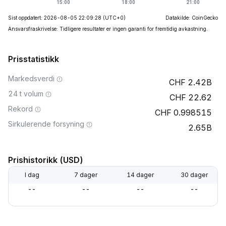
Sist oppdatert: 2026-08-05 22:09:28
(UTC+0)
Datakilde: CoinGecko
Ansvarsfraskrivelse: Tidligere resultater er ingen garanti for fremtidig avkastning.
Prisstatistikk
Markedsverdi
2.42B
24 t volum
22.62
Rekord
0.998515
Sirkulerende forsyning
2.65B
Prishistorikk (USD)
I dag
7 dager
14 dager
30 dager
--
--
--
--