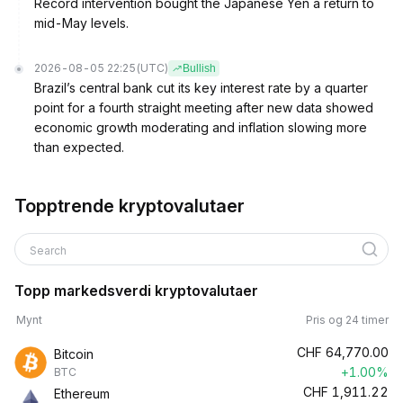
Record intervention bought the Japanese Yen a return to
mid-May levels.
2026-08-05 22:25
(UTC)
Bullish
Brazil’s central bank cut its key interest rate by a quarter
point for a fourth straight meeting after new data showed
economic growth moderating and inflation slowing more
than expected.
Topptrende kryptovalutaer
Search
Topp markedsverdi kryptovalutaer
Mynt
Pris og 24 timer
CHF
64,770.00
Bitcoin
+1.00%
BTC
CHF
1,911.22
Ethereum