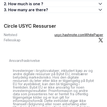
2. How much is one ?
3. How many are there?
Circle USYC Ressurser
Nettsted
usyc.hashnote.com
WhitePaper
Fellesskap
Ansvarsfraskrivelse
Investeringer i kryptovalutaer, inkludert kjøp av og
andre digitale ressurser på Bybit EU, innebærer
betydelig markedsrisiko. Hvis den digitale
ressursen du leter etter ikke er tilgjengelig på Bybit
EU for øyeblikket, kan den bli tilgjengelig i
fremtiden. Bybit EU er ikke ansvarlig for noen
investeringsresultater. Prisinformasjon og andre
data som presenteres her er hentet fra offentlig
tilgjengelige kilder og er kun gitt for
informasjonsformål. Dette innholdet utgjør ikke
finansiell rådgivning eller noen anbefaling eller