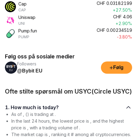
CHF
0.03182199
Cap
+27.50%
CAP
CHF
4.06
Uniswap
+2.90%
UNI
CHF
0.00234519
Pump.fun
-3.80%
PUMP
Følg oss på sosiale medier
Followers
+
Følg
@Bybit EU
Ofte stilte spørsmål om USYC(Circle USYC)
1. How much is today?
As of , () is trading at .
In the last 24 hours, the lowest price is , and the highest
price is , with a trading volume of .
The market cap is , ranking it # among all cryptocurrencies.