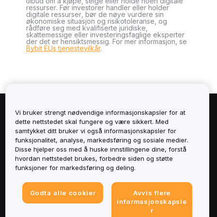
tilbud om å kjøpe, selge eller holde noen digitale
ressurser. Før investorer handler eller holder
digitale ressurser, bør de nøye vurdere sin
økonomiske situasjon og risikotoleranse, og
rådføre seg med kvalifiserte juridiske,
skattemessige eller investeringsfaglige eksperter
der det er hensiktsmessig. For mer informasjon, se
Bybit EUs tjenestevilkår
.
Vi bruker strengt nødvendige informasjonskapsler for at
Om
dette nettstedet skal fungere og være sikkert. Med
samtykket ditt bruker vi også informasjonskapsler for
Tjenester
funksjonalitet, analyse, markedsføring og sosiale medier.
Disse hjelper oss med å huske innstillingene dine, forstå
hvordan nettstedet brukes, forbedre siden og støtte
Støtte
funksjoner for markedsføring og deling.
Produkter
Godta alle cookier
Avvis flere
informasjonskapsle
Juridisk
r