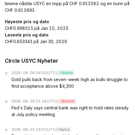
timene nådde USYC en topp på CHF 0.913282 og en bunn på
CHF 0.912893.
Høyeste pris og dato
CHF0.998515 på Jan 10, 2025
Laveste pris og dato
CHF0.853343 på Jan 30, 2026
Circle USYC Nyheter
2026-08-06 04:20
(UTC)
Bullish
Gold pulls back from seven-week high as bulls struggle to
find acceptance above $4,300
2026-08-06 01:18
(UTC)
Bearish
Fed's Daly says central bank was right to hold rates steady
at July policy meeting
2026-08-05 23:01
(UTC)
Nøytral