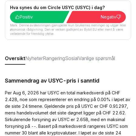
Hva synes du om Circle USYC (USYC) i dag?
Positiv
Negativ
Merk: Denne avstemningen gjenspeiler kun brukernes meninger og utgjør ikke
økonomisk rådgivning. Den er verken godkjent av Bybit EU eller ment å være
veiledende for fremtidig ytelse.
Oversikt
Nyheter
Rangering
Sosial
Vanlige spørsmål
Sammendrag av USYC-pris i sanntid
Per Aug 6, 2026 har USYC en total markedsverdi på CHF
2.42B, noe som representerer en endring på 0.00% i løpet av
de siste 24 timene. Gjeldende pris på USYC er CHF 0.91297,
mens handelsvolumet det siste døgnet ligger på CHF 22.62.
Sirkulerende forsyning av USYC er 2.65B, med en maksimal
forsyning på --. Basert på markedsverdi rangeres USYC som
nummer 30 blant alle kryptovalutaer. I løpet av de siste 24