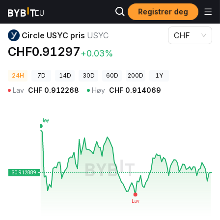
Registrer deg
Kryptopriser
Circle USYC pris USYC
Circle USYC pris
USYC
CHF
CHF0.91297
+0.03%
24H
7D
14D
30D
60D
200D
1Y
Lav
CHF
0.912268
Høy
CHF
0.914069