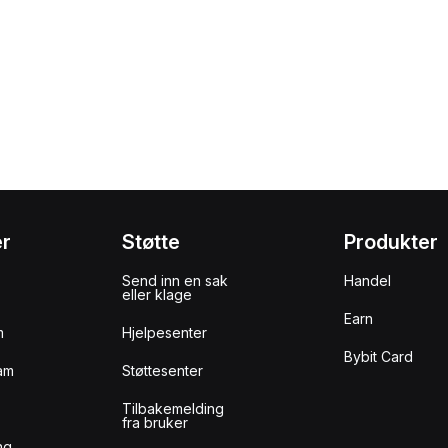
er
Støtte
Produkter
Send inn en sak
Handel
eller klage
Earn
m
Hjelpesenter
Bybit Card
am
Støttesenter
Tilbakemelding
fra bruker
ng