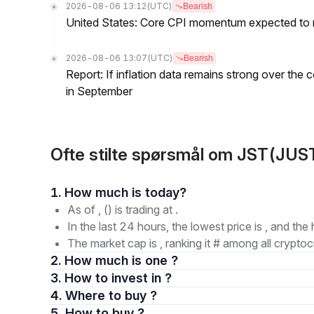
2026-08-06 13:12
(UTC)
Bearish
United States: Core CPI momentum expected to re
2026-08-06 13:07
(UTC)
Bearish
Report: If inflation data remains strong over the 
in September
Ofte stilte spørsmål om JST(JUS
1. How much is today?
As of , () is trading at .
In the last 24 hours, the lowest price is , and the 
The market cap is , ranking it # among all cryptoc
2. How much is one ?
3. How to invest in ?
4. Where to buy ?
5. How to buy ?