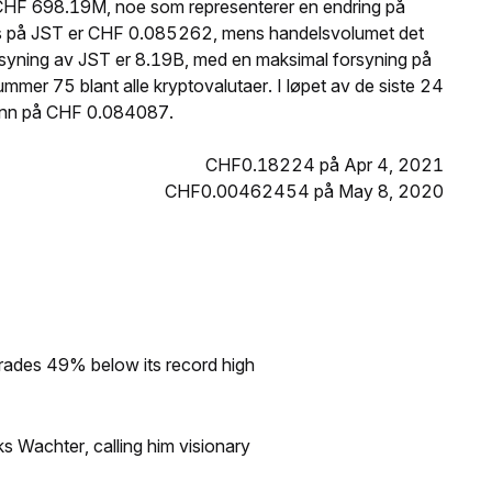
 CHF 698.19M, noe som representerer en endring på
ris på JST er CHF 0.085262, mens handelsvolumet det
rsyning av JST er 8.19B, med en maksimal forsyning på
er 75 blant alle kryptovalutaer. I løpet av de siste 24
unn på CHF 0.084087.
CHF0.18224 på Apr 4, 2021
CHF0.00462454 på May 8, 2020
rades 49% below its record high
s Wachter, calling him visionary