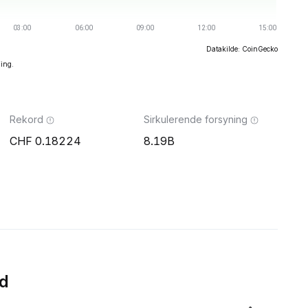
Datakilde: CoinGecko
ning.
Rekord
Sirkulerende forsyning
0.18224
8.19B
d