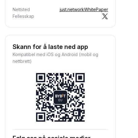
Nettsted
just.network
WhitePaper
Fellesskap
Skann for å laste ned app
Kompatibel med iOS og Android (mobil og
nettbrett)