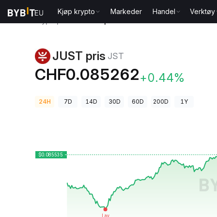
Kjøp krypto
Markeder
Handel
Verktøy
Kryptopriser
JUST pris JST
JUST pris
JST
CHF0.085262
+0.44%
24H
7D
14D
30D
60D
200D
1Y