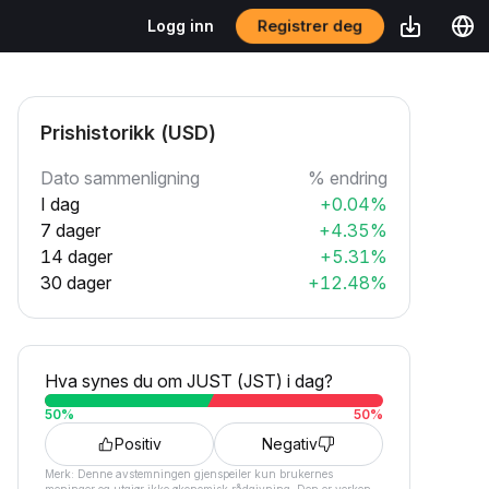
Registrer deg
Logg inn
Prishistorikk (USD)
Dato sammenligning
% endring
I dag
+0.04%
7 dager
+4.35%
14 dager
+5.31%
30 dager
+12.48%
Hva synes du om JUST (JST) i dag?
50
%
50
%
Positiv
Negativ
Merk: Denne avstemningen gjenspeiler kun brukernes