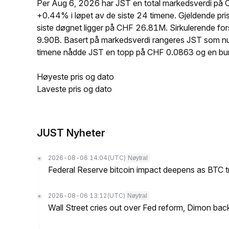
Per Aug 6, 2026 har JST en total markedsverdi på
+0.44% i løpet av de siste 24 timene. Gjeldende p
siste døgnet ligger på CHF 26.81M. Sirkulerende fo
9.90B. Basert på markedsverdi rangeres JST som numm
timene nådde JST en topp på CHF 0.0863 og en b
Høyeste pris og dato
Laveste pris og dato
JUST Nyheter
2026-08-06 14:04
(UTC)
Nøytral
Federal Reserve bitcoin impact deepens as BTC t
2026-08-06 13:12
(UTC)
Nøytral
Wall Street cries out over Fed reform, Dimon back