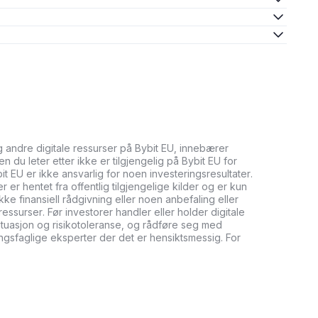
og andre digitale ressurser på Bybit EU, innebærer
n du leter etter ikke er tilgjengelig på Bybit EU for
bit EU er ikke ansvarlig for noen investeringsresultater.
er hentet fra offentlig tilgjengelige kilder og er kun
ikke finansiell rådgivning eller noen anbefaling eller
ressurser. Før investorer handler eller holder digitale
tuasjon og risikotoleranse, og rådføre seg med
ringsfaglige eksperter der det er hensiktsmessig. For