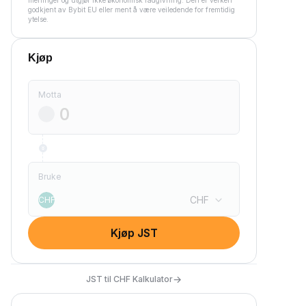
meninger og utgjør ikke økonomisk rådgivning. Den er verken
godkjent av Bybit EU eller ment å være veiledende for fremtidig
ytelse.
Kjøp
Motta
Bruke
CHF
CHF
Kjøp JST
→
JST til CHF Kalkulator