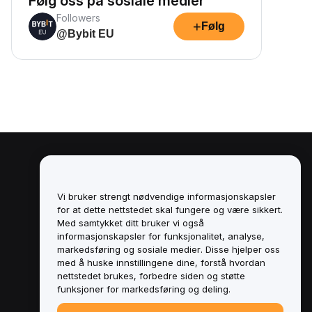
Følg oss på sosiale medier
Followers
+
Følg
@Bybit EU
Juridisk
Retningslinjer for
Vi bruker strengt nødvendige informasjonskapsler
interessekonflikter
for at dette nettstedet skal fungere og være sikkert.
Med samtykket ditt bruker vi også
Sammendrag av retningslinjene for
informasjonskapsler for funksjonalitet, analyse,
oppbevaring og administrasjon
markedsføring og sosiale medier. Disse hjelper oss
med å huske innstillingene dine, forstå hvordan
ESG-informasjon
nettstedet brukes, forbedre siden og støtte
funksjoner for markedsføring og deling.
Crypto-Asset White Papers