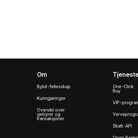
Om
Tjenest
Bybit-fellesskap
One-Click
Buy
Kunngjøringer
VIP-progra
Oversikt over
gebyrer og
Verveprogr
transaksjoner
Skatt-API
Open Banki