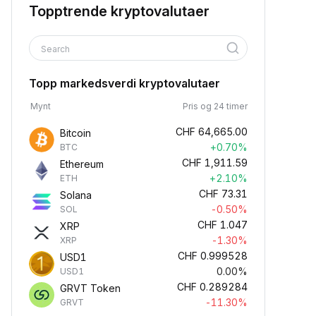
Topptrende kryptovalutaer
Search
Topp markedsverdi kryptovalutaer
Mynt
Pris og 24 timer
CHF
64,665.00
Bitcoin
+0.70%
BTC
CHF
1,911.59
Ethereum
+2.10%
ETH
CHF
73.31
Solana
-0.50%
SOL
CHF
1.047
XRP
-1.30%
XRP
CHF
0.999528
USD1
0.00%
USD1
CHF
0.289284
GRVT Token
-11.30%
GRVT