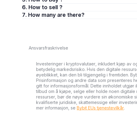
6. How to sell ?
7. How many are there?
Ansvarsfraskrivelse
Investeringer i kryptovalutaer, inkludert kjøp av 
betydelig markedsrisiko. Hvis den digitale ressurse
øyeblikket, kan den bli tilgjengelig i fremtiden. By
Prisinformasjon og andre data som presenteres her 
gitt for informasjonsformål. Dette innholdet utgjør 
tilbud om å kjøpe, selge eller holde noen digitale 
ressurser, bør de nøye vurdere sin økonomiske si
kvalifiserte juridiske, skattemessige eller investe
mer informasjon, se
Bybit EUs tjenestevilkår
.