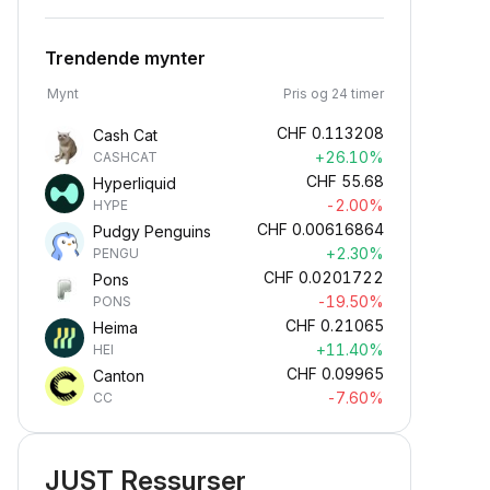
Trendende mynter
Mynt
Pris og 24 timer
CHF
0.113208
Cash Cat
+26.10%
CASHCAT
CHF
55.68
Hyperliquid
-2.00%
HYPE
CHF
0.00616864
Pudgy Penguins
+2.30%
PENGU
CHF
0.0201722
Pons
-19.50%
PONS
CHF
0.21065
Heima
+11.40%
HEI
CHF
0.09965
Canton
-7.60%
CC
JUST Ressurser