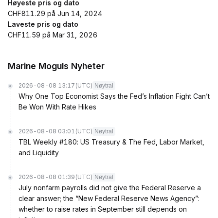
Høyeste pris og dato
CHF811.29 på Jun 14, 2024
Laveste pris og dato
CHF11.59 på Mar 31, 2026
Marine Moguls Nyheter
2026-08-08 13:17
(UTC)
Nøytral
Why One Top Economist Says the Fed’s Inflation Fight Can’t
Be Won With Rate Hikes
2026-08-08 03:01
(UTC)
Nøytral
TBL Weekly #180: US Treasury & The Fed, Labor Market,
and Liquidity
2026-08-08 01:39
(UTC)
Nøytral
July nonfarm payrolls did not give the Federal Reserve a
clear answer; the “New Federal Reserve News Agency”:
whether to raise rates in September still depends on