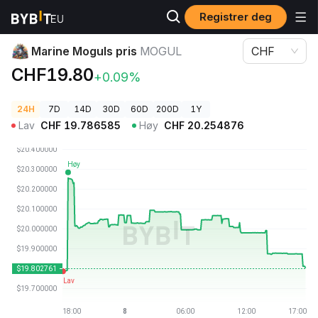
Registrer deg
Kryptopriser
Marine Moguls pris MOGUL
Marine Moguls pris
MOGUL
CHF
CHF19.80
+0.09%
24H
7D
14D
30D
60D
200D
1Y
Lav
CHF
19.786585
Høy
CHF
20.254876