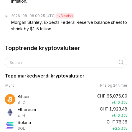
inflation.
2026-08-08 00:25
(UTC)
Bearish
Morgan Stanley: Expects Federal Reserve balance sheet to
shrink by $1.5 trillion
Topptrende kryptovalutaer
Search
Topp markedsverdi kryptovalutaer
Mynt
Pris og 24 timer
CHF
65,076.00
Bitcoin
+0.20%
BTC
CHF
1,923.48
Ethereum
+0.20%
ETH
CHF
76.36
Solana
+3.30%
SOL