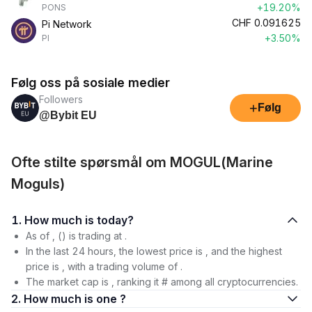
+19.20%
PONS
CHF
0.091625
Pi Network
+3.50%
PI
Følg oss på sosiale medier
Followers
+
Følg
@Bybit EU
Ofte stilte spørsmål om MOGUL(Marine
Moguls)
1. How much is today?
As of , () is trading at .
In the last 24 hours, the lowest price is , and the highest
price is , with a trading volume of .
The market cap is , ranking it # among all cryptocurrencies.
2. How much is one ?