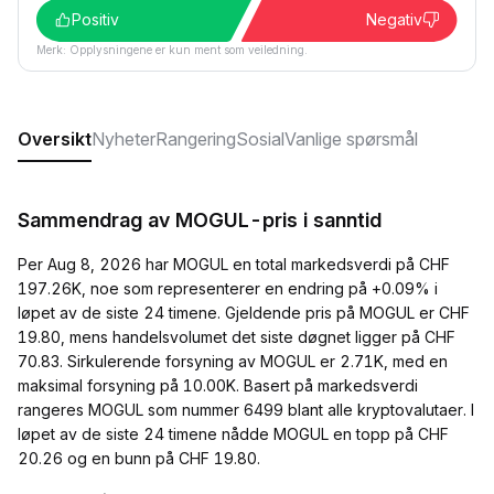
Positiv
Negativ
Merk: Opplysningene er kun ment som veiledning.
Oversikt
Nyheter
Rangering
Sosial
Vanlige spørsmål
Sammendrag av MOGUL-pris i sanntid
Per Aug 8, 2026 har MOGUL en total markedsverdi på CHF
197.26K, noe som representerer en endring på +0.09% i
løpet av de siste 24 timene. Gjeldende pris på MOGUL er CHF
19.80, mens handelsvolumet det siste døgnet ligger på CHF
70.83. Sirkulerende forsyning av MOGUL er 2.71K, med en
maksimal forsyning på 10.00K. Basert på markedsverdi
rangeres MOGUL som nummer 6499 blant alle kryptovalutaer. I
løpet av de siste 24 timene nådde MOGUL en topp på CHF
20.26 og en bunn på CHF 19.80.