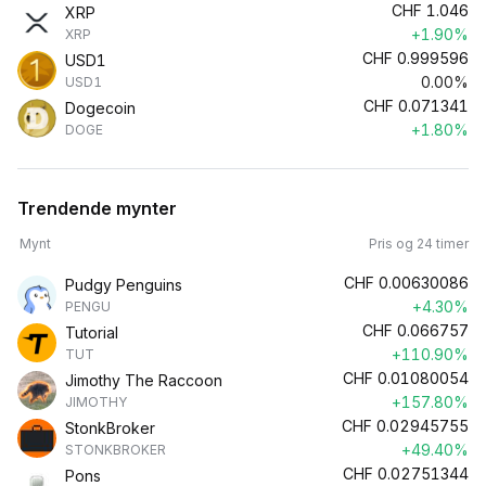
CHF
1.046
XRP
+1.90%
XRP
CHF
0.999596
USD1
0.00%
USD1
CHF
0.071341
Dogecoin
+1.80%
DOGE
Trendende mynter
Mynt
Pris og 24 timer
CHF
0.00630086
Pudgy Penguins
+4.30%
PENGU
CHF
0.066757
Tutorial
+110.90%
TUT
CHF
0.01080054
Jimothy The Raccoon
+157.80%
JIMOTHY
CHF
0.02945755
StonkBroker
+49.40%
STONKBROKER
CHF
0.02751344
Pons