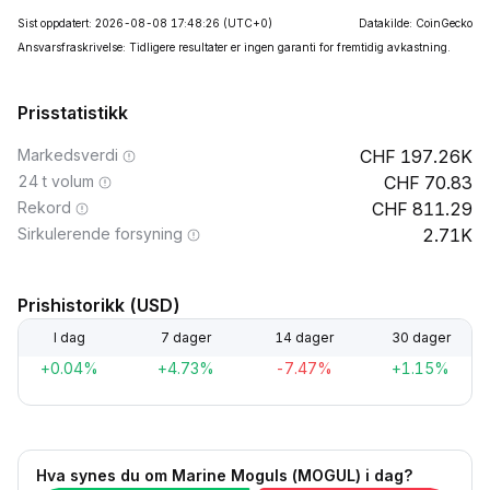
Sist oppdatert: 2026-08-08 17:48:26
(UTC+0)
Datakilde: CoinGecko
Ansvarsfraskrivelse: Tidligere resultater er ingen garanti for fremtidig avkastning.
Prisstatistikk
Markedsverdi
197.26K
24 t volum
70.83
Rekord
811.29
Sirkulerende forsyning
2.71K
Prishistorikk (USD)
I dag
7 dager
14 dager
30 dager
+0.04%
+4.73%
-7.47%
+1.15%
Hva synes du om Marine Moguls (MOGUL) i dag?