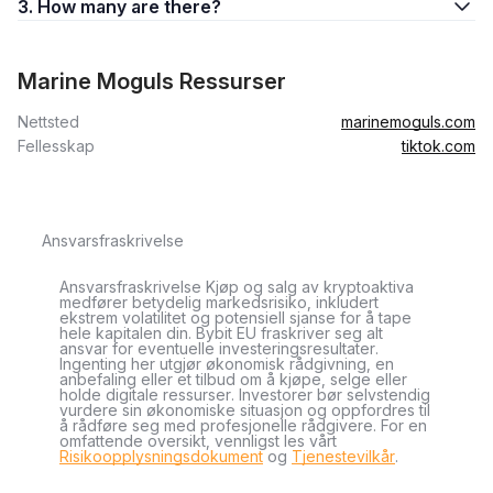
3. How many are there?
Marine Moguls Ressurser
Nettsted
marinemoguls.com
Fellesskap
tiktok.com
Ansvarsfraskrivelse
Ansvarsfraskrivelse Kjøp og salg av kryptoaktiva
medfører betydelig markedsrisiko, inkludert
ekstrem volatilitet og potensiell sjanse for å tape
hele kapitalen din. Bybit EU fraskriver seg alt
ansvar for eventuelle investeringsresultater.
Ingenting her utgjør økonomisk rådgivning, en
anbefaling eller et tilbud om å kjøpe, selge eller
holde digitale ressurser. Investorer bør selvstendig
vurdere sin økonomiske situasjon og oppfordres til
å rådføre seg med profesjonelle rådgivere. For en
omfattende oversikt, vennligst les vårt
Risikoopplysningsdokument
og
Tjenestevilkår
.