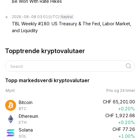
Be Won With Rate Hikes
2026-08-08 03:01
(UTC)
Nøytral
TBL Weekly #180: US Treasury & The Fed, Labor Market,
and Liquidity
Topptrende kryptovalutaer
Search
Topp markedsverdi kryptovalutaer
Mynt
Pris og 24 timer
CHF
65,201.00
Bitcoin
+0.20%
BTC
CHF
1,922.68
Ethereum
+0.20%
ETH
CHF
77.26
Solana
+1.00%
SOL