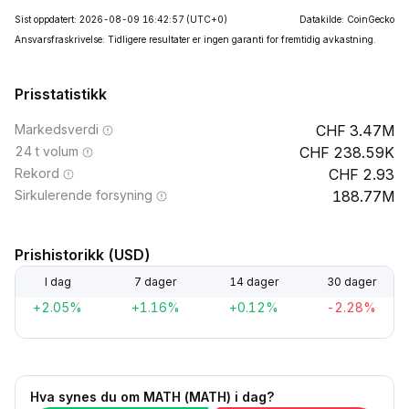
Sist oppdatert: 2026-08-09 16:42:57
(UTC+0)
Datakilde: CoinGecko
Ansvarsfraskrivelse: Tidligere resultater er ingen garanti for fremtidig avkastning.
Prisstatistikk
Markedsverdi
3.47M
24 t volum
238.59K
Rekord
2.93
Sirkulerende forsyning
188.77M
Prishistorikk (USD)
I dag
7 dager
14 dager
30 dager
+2.05%
+1.16%
+0.12%
-2.28%
Hva synes du om MATH (MATH) i dag?