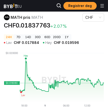
Registrer deg
Kryptopriser
MATH pris MATH
MATH pris
MATH
CHF
CHF0.01837763
+2.07%
24H
7D
14D
30D
60D
200D
1Y
Lav
CHF
0.017884
Høy
CHF
0.019596