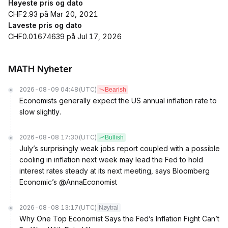
Høyeste pris og dato
CHF2.93 på Mar 20, 2021
Laveste pris og dato
CHF0.01674639 på Jul 17, 2026
MATH Nyheter
2026-08-09 04:48
(UTC)
Bearish
Economists generally expect the US annual inflation rate to
slow slightly.
2026-08-08 17:30
(UTC)
Bullish
July’s surprisingly weak jobs report coupled with a possible
cooling in inflation next week may lead the Fed to hold
interest rates steady at its next meeting, says Bloomberg
Economic’s @AnnaEconomist
2026-08-08 13:17
(UTC)
Nøytral
Why One Top Economist Says the Fed’s Inflation Fight Can’t