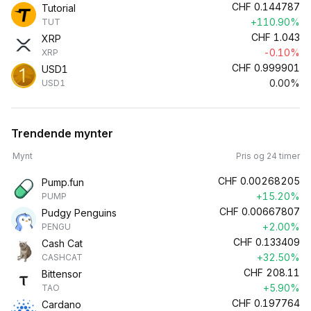
CHF
0.144787
Tutorial
+110.90%
TUT
CHF
1.043
XRP
-0.10%
XRP
CHF
0.999901
USD1
0.00%
USD1
Trendende mynter
Mynt
Pris og 24 timer
CHF
0.00268205
Pump.fun
+15.20%
PUMP
CHF
0.00667807
Pudgy Penguins
+2.00%
PENGU
CHF
0.133409
Cash Cat
+32.50%
CASHCAT
CHF
208.11
Bittensor
+5.90%
TAO
CHF
0.197764
Cardano