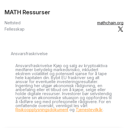
MATH Ressurser
Nettsted
mathchain.org
Fellesskap
Ansvarsfraskrivelse
Ansvarsfraskrivelse Kjøp og salg av kryptoaktiva
medfører betydelig markedsrisiko, inkludert
ekstrem volatilitet og potensiell sjanse for å tape
hele kapitalen din. Bybit EU fraskriver seg alt
ansvar for eventuelle investeringsresultater.
Ingenting her utgjør økonomisk rådgivning, en
anbefaling eller et tilbud om å kjøpe, selge eller
holde digitale ressurser. Investorer bør selvstendig
vurdere sin økonomiske situasjon og oppfordres til
å rådføre seg med profesjonelle rådgivere. For en
omfattende oversikt, vennligst les vårt
Risikoopplysningsdokument
og
Tjenestevilkår
.