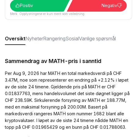
Positiv
Negativ
Merk: Opplysningene er kun ment som veiledning.
Oversikt
Nyheter
Rangering
Sosial
Vanlige spørsmål
Sammendrag av MATH-pris i sanntid
Per Aug 9, 2026 har MATH en total markedsverdi på CHF
3.47M, noe som representerer en endring på +2.12% i løpet
av de siste 24 timene. Gjeldende pris på MATH er CHF
0.01837763, mens handelsvolumet det siste døgnet ligger på
CHF 238.59K. Sirkulerende forsyning av MATH er 188.77M,
med en maksimal forsyning på 200.00M. Basert på
markedsverdi rangeres MATH som nummer 1682 blant alle
kryptovalutaer. I løpet av de siste 24 timene nådde MATH en
topp på CHF 0.01965429 og en bunn på CHF 0.01788063.