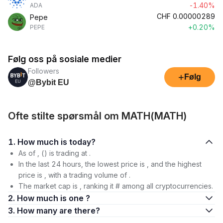
-1.40%
ADA
CHF
0.00000289
Pepe
+0.20%
PEPE
Følg oss på sosiale medier
Followers
+
Følg
@Bybit EU
Ofte stilte spørsmål om MATH(MATH)
1. How much is today?
As of , () is trading at .
In the last 24 hours, the lowest price is , and the highest
price is , with a trading volume of .
The market cap is , ranking it # among all cryptocurrencies.
2. How much is one ?
3. How many are there?