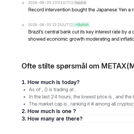
2026-08-05 23:01
(UTC)
Nøytral
Record intervention bought the Japanese Yen a r
2026-08-05 22:25
(UTC)
Bullish
Brazil’s central bank cut its key interest rate by a
showed economic growth moderating and inflati
Ofte stilte spørsmål om METAX(
1. How much is today?
As of , () is trading at .
In the last 24 hours, the lowest price is , and the 
The market cap is , ranking it # among all cryptoc
2. How much is one ?
3. How many are there?