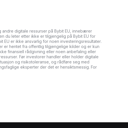
og andre digitale ressurser på Bybit EU, innebærer
n du leter etter ikke er tilgjengelig på Bybit EU for
bit EU er ikke ansvarlig for noen investeringsresultater.
er hentet fra offentlig tilgjengelige kilder og er kun
ikke finansiell rådgivning eller noen anbefaling eller
ressurser. Før investorer handler eller holder digitale
tuasjon og risikotoleranse, og rådføre seg med
ringsfaglige eksperter der det er hensiktsmessig. For