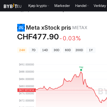
Kjøp krypto
Markeder
Handel
Verktøy
Kryptopriser
Meta xStock pris METAX
Meta xStock pris
METAX
CHF477.90
-0.03%
24H
7D
14D
30D
60D
200D
1Y