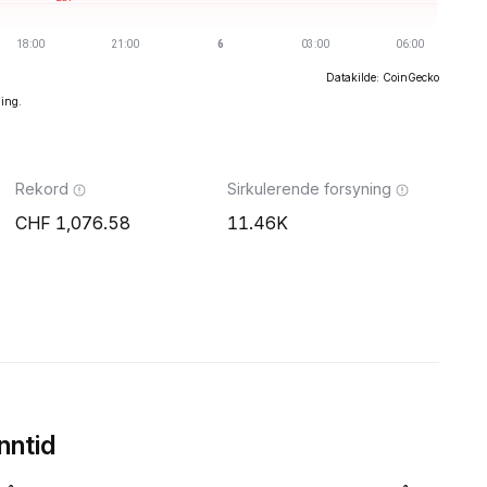
Datakilde: CoinGecko
ning.
Rekord
Sirkulerende forsyning
1,076.58
11.46K
nntid