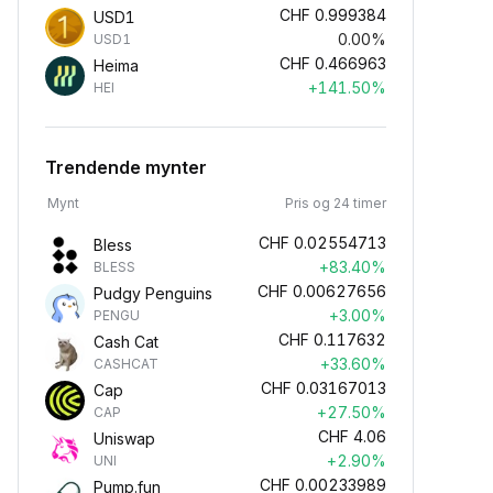
CHF
0.999384
USD1
0.00%
USD1
CHF
0.466963
Heima
+141.50%
HEI
Trendende mynter
Mynt
Pris og 24 timer
CHF
0.02554713
Bless
+83.40%
BLESS
CHF
0.00627656
Pudgy Penguins
+3.00%
PENGU
CHF
0.117632
Cash Cat
+33.60%
CASHCAT
CHF
0.03167013
Cap
+27.50%
CAP
CHF
4.06
Uniswap
+2.90%
UNI
CHF
0.00233989
Pump.fun