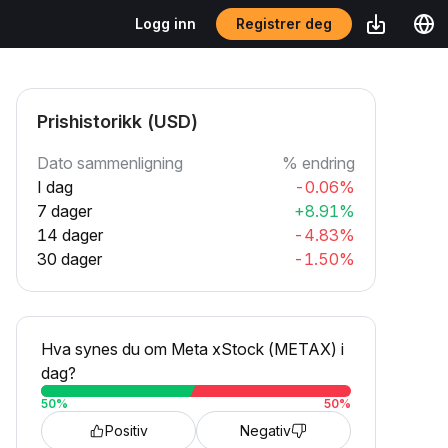
Registrer deg
Logg inn
Prishistorikk (USD)
Dato sammenligning
% endring
I dag
-0.06%
7 dager
+8.91%
14 dager
-4.83%
30 dager
-1.50%
Hva synes du om Meta xStock (METAX) i
dag?
50
%
50
%
Positiv
Negativ