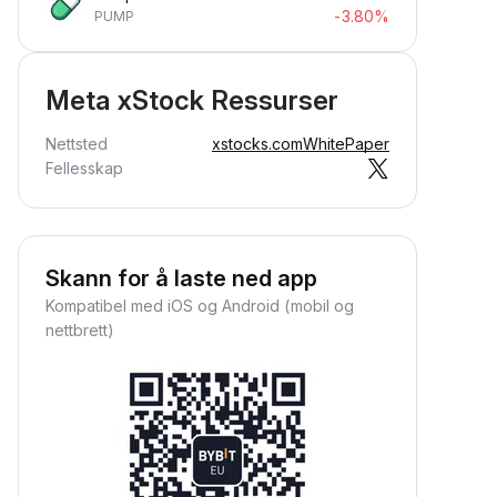
-3.80%
PUMP
Meta xStock Ressurser
Nettsted
xstocks.com
WhitePaper
Fellesskap
Skann for å laste ned app
Kompatibel med iOS og Android (mobil og
nettbrett)