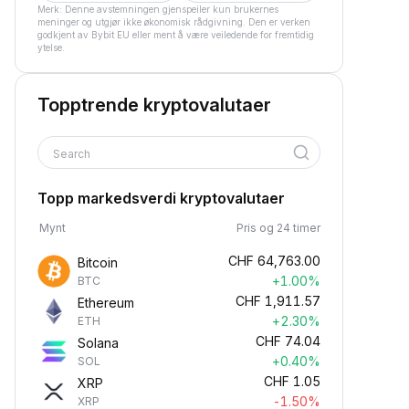
Merk: Denne avstemningen gjenspeiler kun brukernes
meninger og utgjør ikke økonomisk rådgivning. Den er verken
godkjent av Bybit EU eller ment å være veiledende for fremtidig
ytelse.
Topptrende kryptovalutaer
Search
Topp markedsverdi kryptovalutaer
Mynt
Pris og 24 timer
CHF
64,763.00
Bitcoin
+1.00%
BTC
CHF
1,911.57
Ethereum
+2.30%
ETH
CHF
74.04
Solana
+0.40%
SOL
CHF
1.05
XRP
-1.50%
XRP