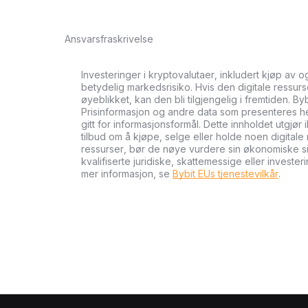
Ansvarsfraskrivelse
Investeringer i kryptovalutaer, inkludert kjøp av 
betydelig markedsrisiko. Hvis den digitale ressurse
øyeblikket, kan den bli tilgjengelig i fremtiden. By
Prisinformasjon og andre data som presenteres her 
gitt for informasjonsformål. Dette innholdet utgjør 
tilbud om å kjøpe, selge eller holde noen digitale 
ressurser, bør de nøye vurdere sin økonomiske si
kvalifiserte juridiske, skattemessige eller investe
mer informasjon, se
Bybit EUs tjenestevilkår
.