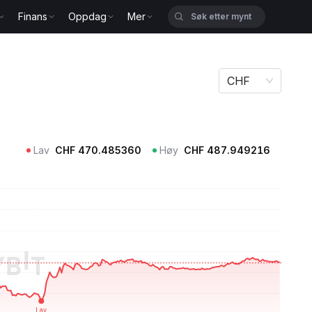
Finans
Oppdag
Mer
CHF
Lav
CHF
470.485360
Høy
CHF
487.949216