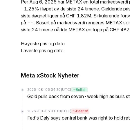
Per Aug 6, 2026 har METAX en total markedsverdi 
-1.25% i løpet av de siste 24 timene. Gjeldende p
siste døgnet ligger på CHF 1.82M. Sirkulerende fo
på --. Basert på markedsverdi rangeres METAX som 
siste 24 timene nådde METAX en topp på CHF 487
Høyeste pris og dato
Laveste pris og dato
Meta xStock Nyheter
2026-08-06 04:20
(UTC)
Bullish
Gold pulls back from seven-week high as bulls s
2026-08-06 01:18
(UTC)
Bearish
Fed's Daly says central bank was right to hold ra