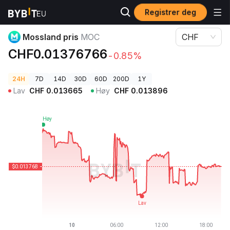
Registrer deg
Kryptopriser
Mossland pris MOC
Mossland pris
MOC
CHF
CHF0.01376766
-0.85%
24H
7D
14D
30D
60D
200D
1Y
Lav
CHF
0.013665
Høy
CHF
0.013896