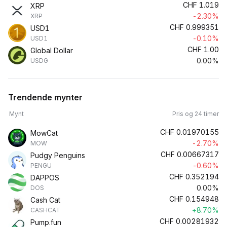
CHF
1.019
XRP
-2.30%
XRP
CHF
0.999351
USD1
-0.10%
USD1
CHF
1.00
Global Dollar
0.00%
USDG
Trendende mynter
Mynt
Pris og 24 timer
CHF
0.01970155
MowCat
-2.70%
MOW
CHF
0.00667317
Pudgy Penguins
-0.60%
PENGU
CHF
0.352194
DAPPOS
0.00%
DOS
CHF
0.154948
Cash Cat
+8.70%
CASHCAT
CHF
0.00281932
Pump.fun