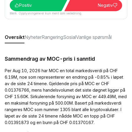
Positiv
Negativ
Merk: Opplysningene er kun ment som veiledning.
Oversikt
Nyheter
Rangering
Sosial
Vanlige spørsmål
Sammendrag av MOC-pris i sanntid
Per Aug 10, 2026 har MOC en total markedsverdi på CHF
6.19M, noe som representerer en endring på -0.85% i løpet
av de siste 24 timene. Gjeldende pris på MOC er CHF
0.01376766, mens handelsvolumet det siste døgnet ligger på
CHF 15.60K. Sirkulerende forsyning av MOC er 449.49M, med
en maksimal forsyning på 500.00M. Basert på markedsverdi
rangeres MOC som nummer 1305 blant alle kryptovalutaer. I
løpet av de siste 24 timene nådde MOC en topp på CHF
0.01391873 og en bunn på CHF 0.01370167.