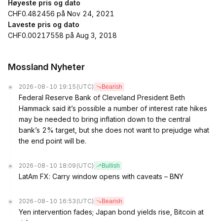
Høyeste pris og dato
CHF0.482456 på Nov 24, 2021
Laveste pris og dato
CHF0.00217558 på Aug 3, 2018
Mossland Nyheter
2026-08-10 19:15
(UTC)
Bearish
Federal Reserve Bank of Cleveland President Beth
Hammack said it’s possible a number of interest rate hikes
may be needed to bring inflation down to the central
bank’s 2% target, but she does not want to prejudge what
the end point will be.
2026-08-10 18:09
(UTC)
Bullish
LatAm FX: Carry window opens with caveats – BNY
2026-08-10 16:53
(UTC)
Bearish
Yen intervention fades; Japan bond yields rise, Bitcoin at