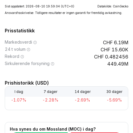
Sist oppdatert: 2026-08-10 19:59:04
(UTC+0)
Datakilde: CoinGecko
Ansvarsfraskrivelse: Tidligere resultater er ingen garanti for fremtidig avkastning.
Prisstatistikk
Markedsverdi
6.19M
24 t volum
15.60K
Rekord
0.482456
Sirkulerende forsyning
449.49M
Prishistorikk (USD)
I dag
7 dager
14 dager
30 dager
-1.07%
-2.28%
-2.69%
-5.69%
Hva synes du om Mossland (MOC) i dag?