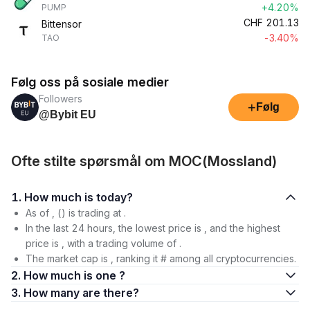
+4.20%
PUMP
CHF
201.13
Bittensor
-3.40%
TAO
Følg oss på sosiale medier
Followers
+
Følg
@Bybit EU
Ofte stilte spørsmål om MOC(Mossland)
1. How much is today?
As of , () is trading at .
In the last 24 hours, the lowest price is , and the highest
price is , with a trading volume of .
The market cap is , ranking it # among all cryptocurrencies.
2. How much is one ?
3. How many are there?