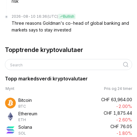
risk
2026-08-10 16:36
(UTC)
Bullish
Three reasons Goldman's co-head of global banking and
markets says to stay invested
Topptrende kryptovalutaer
Search
Topp markedsverdi kryptovalutaer
Mynt
Pris og 24 timer
CHF
63,964.00
Bitcoin
-2.00%
BTC
CHF
1,875.44
Ethereum
-2.60%
ETH
CHF
76.05
Solana
-1.80%
SOL