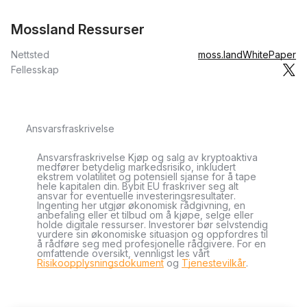
Mossland Ressurser
Nettsted
moss.land
WhitePaper
Fellesskap
Ansvarsfraskrivelse
Ansvarsfraskrivelse Kjøp og salg av kryptoaktiva
medfører betydelig markedsrisiko, inkludert
ekstrem volatilitet og potensiell sjanse for å tape
hele kapitalen din. Bybit EU fraskriver seg alt
ansvar for eventuelle investeringsresultater.
Ingenting her utgjør økonomisk rådgivning, en
anbefaling eller et tilbud om å kjøpe, selge eller
holde digitale ressurser. Investorer bør selvstendig
vurdere sin økonomiske situasjon og oppfordres til
å rådføre seg med profesjonelle rådgivere. For en
omfattende oversikt, vennligst les vårt
Risikoopplysningsdokument
og
Tjenestevilkår
.