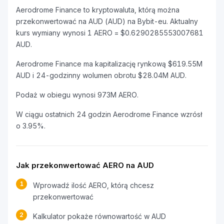
Aerodrome Finance to kryptowaluta, którą można
przekonwertować na AUD (AUD) na Bybit-eu. Aktualny
kurs wymiany wynosi 1 AERO = $0.6290285553007681
AUD.
Aerodrome Finance ma kapitalizację rynkową $619.55M
AUD i 24-godzinny wolumen obrotu $28.04M AUD.
Podaż w obiegu wynosi 973M AERO.
W ciągu ostatnich 24 godzin Aerodrome Finance wzrósł
o 3.95%.
Jak przekonwertować AERO na AUD
1
Wprowadź ilość AERO, którą chcesz
przekonwertować
2
Kalkulator pokaże równowartość w AUD