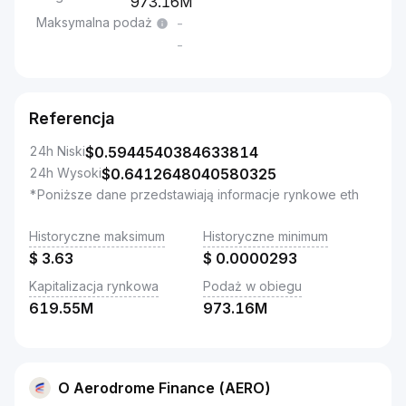
973.16M
Maksymalna podaż
-
-
Referencja
24h Niski
$
0.5944540384633814
24h Wysoki
$
0.6412648040580325
*Poniższe dane przedstawiają informacje rynkowe eth
Historyczne maksimum
Historyczne minimum
$
3.63
$
0.0000293
Kapitalizacja rynkowa
Podaż w obiegu
619.55M
973.16M
O Aerodrome Finance (AERO)