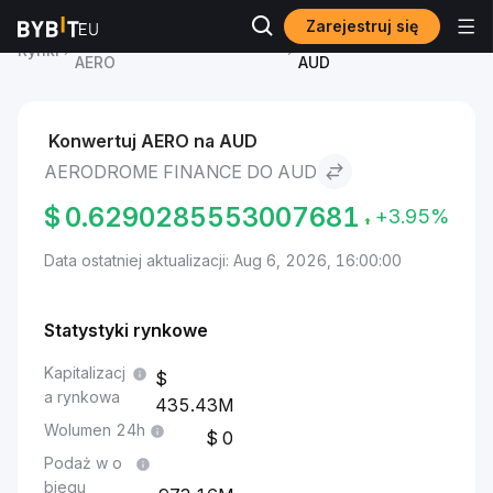
Zarejestruj się
Cena Aerodrome Finance
Aerodrome Finance to
Rynki
AERO
AUD
Konwertuj AERO na AUD
AERODROME FINANCE DO AUD
$
0.6290285553007681
+3.95%
Data ostatniej aktualizacji: Aug 6, 2026, 16:00:00
Statystyki rynkowe
Kapitalizacj
a rynkowa
435.43M
Wolumen 24h
0
Podaż w o
biegu