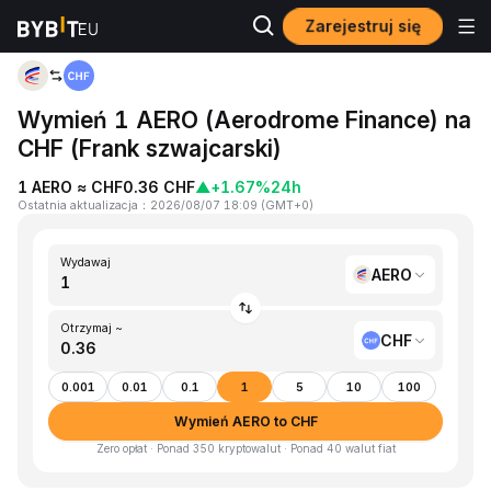
Zarejestruj się
Strona główna
AERO to CHF
Wymień 1 AERO (Aerodrome Finance) na
CHF (Frank szwajcarski)
1 AERO ≈ CHF0.36 CHF
▲
+1.67%
24h
Ostatnia aktualizacja
：
2026/08/07 18:09
(
GMT+0
)
Wydawaj
AERO
Otrzymaj ~
CHF
0.001
0.01
0.1
1
5
10
100
Wymień AERO to CHF
Zero opłat · Ponad 350 kryptowalut · Ponad 40 walut fiat