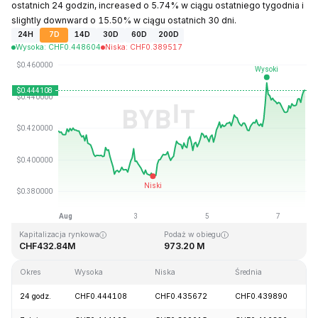
ostatnich 24 godzin, increased o 5.74% w ciągu ostatniego tygodnia i
slightly downward o 15.50% w ciągu ostatnich 30 dni.
24H
7D
14D
30D
60D
200D
Wysoka
:
CHF
0.448604
Niska
:
CHF
0.389517
Ostatnia aktualizacja strony: 2026-08-07, 18:09 GMT+0
Historyczne maksimum
Historyczne minimum
CHF2.32
CHF0.000019
Kapitalizacja rynkowa
Podaż w obiegu
CHF432.84M
973.20 M
Okres
Wysoka
Niska
Średnia
24 godz.
CHF0.444108
CHF0.435672
CHF0.439890