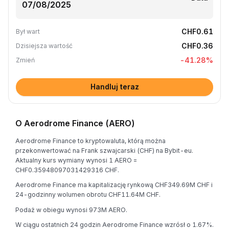
CHF0.61
Był wart
CHF0.36
Dzisiejsza wartość
-41.28
%
Zmień
Handluj teraz
O Aerodrome Finance (AERO)
Aerodrome Finance to kryptowaluta, którą można
przekonwertować na Frank szwajcarski (CHF) na Bybit-eu.
Aktualny kurs wymiany wynosi 1 AERO =
CHF0.35948097031429316 CHF.
Aerodrome Finance ma kapitalizację rynkową CHF349.69M CHF i
24-godzinny wolumen obrotu CHF11.64M CHF.
Podaż w obiegu wynosi 973M AERO.
W ciągu ostatnich 24 godzin Aerodrome Finance wzrósł o 1.67%.