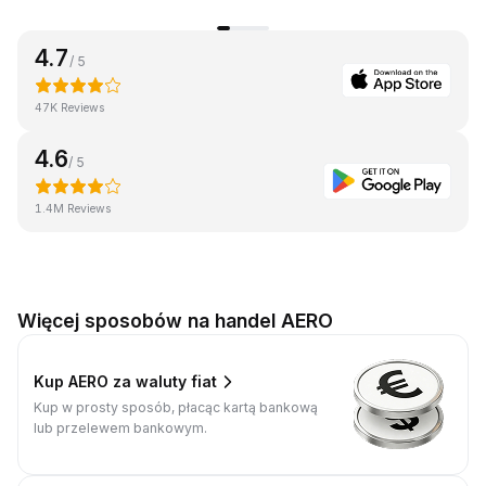
4.7
/ 5
47K Reviews
4.6
/ 5
1.4M Reviews
Więcej sposobów na handel AERO
Kup AERO za waluty fiat
Kup w prosty sposób, płacąc kartą bankową
lub przelewem bankowym.