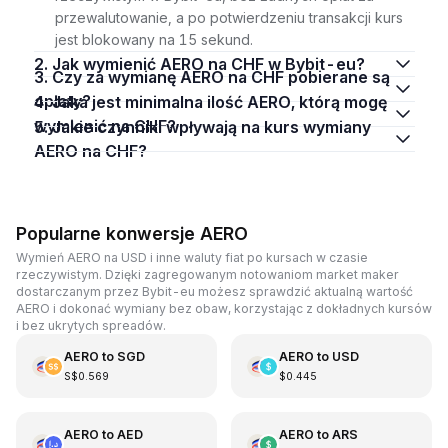
przewalutowanie, a po potwierdzeniu transakcji kurs
jest blokowany na 15 sekund.
2. Jak wymienić AERO na CHF w Bybit-eu?
3. Czy za wymianę AERO na CHF pobierane są
opłaty?
4. Jaka jest minimalna ilość AERO, którą mogę
wymienić na CHF?
5. Jakie czynniki wpływają na kurs wymiany
AERO na CHF?
Popularne konwersje AERO
Wymień AERO na USD i inne waluty fiat po kursach w czasie
rzeczywistym. Dzięki zagregowanym notowaniom market maker
dostarczanym przez Bybit-eu możesz sprawdzić aktualną wartość
AERO i dokonać wymiany bez obaw, korzystając z dokładnych kursów
i bez ukrytych spreadów.
AERO
to
SGD
AERO
to
USD
S$0.569
$0.445
AERO
to
AED
AERO
to
ARS