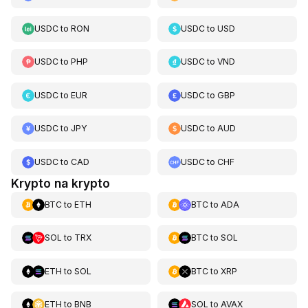
USDC
to
RON
USDC
to
USD
USDC
to
PHP
USDC
to
VND
USDC
to
EUR
USDC
to
GBP
USDC
to
JPY
USDC
to
AUD
USDC
to
CAD
USDC
to
CHF
Krypto na krypto
BTC
to
ETH
BTC
to
ADA
SOL
to
TRX
BTC
to
SOL
ETH
to
SOL
BTC
to
XRP
ETH
to
BNB
SOL
to
AVAX