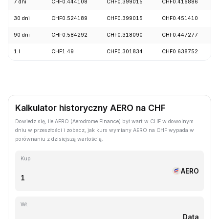
7 dni
CHF0.444108
CHF0.399015
CHF0.416886
30 dni
CHF0.524189
CHF0.399015
CHF0.451410
90 dni
CHF0.584292
CHF0.318090
CHF0.447277
1 l
CHF1.49
CHF0.301834
CHF0.638752
Kalkulator historyczny AERO na CHF
Dowiedz się, ile AERO (Aerodrome Finance) był wart w CHF w dowolnym
dniu w przeszłości i zobacz, jak kurs wymiany AERO na CHF wypada w
porównaniu z dzisiejszą wartością.
Kup
AERO
Wł.
Data