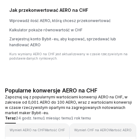
Jak przekonwertować AERO na CHF
Wprowadź ilość AERO, którą chcesz przekonwertować
Kalkulator pokaże równowartość w CHF
Zarejestruj konto Bybit-eu, aby kupować, sprzedawać lub
handlować AERO
Kurs wymiany AERO na CHF jest aktualizowany w czasie rzeczywistym na
podstawie danych rynkowych.
Popularne konwersje AERO na CHF
Zapoznaj się z popularnymi wartościami konwersji AERO na CHF, w
zakresie od 0,001 AERO do 100 AERO, wraz z wartościami konwersji
w czasie rzeczywistym opartymi na zagregowanych notowaniach
market maker Bybit-eu.
Teraz
24 godz. temu
1 miesiąc temu
1 rok temu
Wymień AERO na CHF
Wartość CHF
Wymień CHF na AERO
Wartość AERO