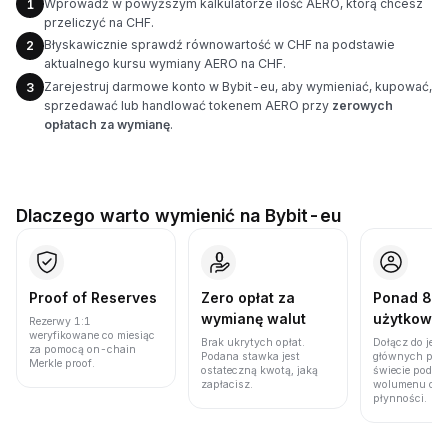
Wprowadź w powyższym kalkulatorze ilość AERO, którą chcesz
1
przeliczyć na CHF.
Błyskawicznie sprawdź równowartość w CHF na podstawie
2
aktualnego kursu wymiany AERO na CHF.
Zarejestruj darmowe konto w Bybit-eu, aby wymieniać, kupować,
3
sprzedawać lub handlować tokenem AERO przy
zerowych
opłatach za wymianę
.
Dlaczego warto wymienić na Bybit-eu
Proof of Reserves
Zero opłat za
Ponad 86 
wymianę walut
użytkown
Rezerwy 1:1
weryfikowane co miesiąc
Brak ukrytych opłat.
Dołącz do jedn
za pomocą on-chain
Podana stawka jest
głównych plat
Merkle proof.
ostateczną kwotą, jaką
świecie pod w
zapłacisz.
wolumenu obro
płynności.