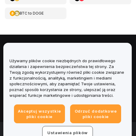
BTC
to
DOGE
Informacje
Używamy plików cookie niezbędnych do prawidłowego
Usługi
działania i zapewnienia bezpieczeństwa tej strony. Za
Twoją zgodą wykorzystujemy również pliki cookie związane
Obsługa Klienta
z funkcjonalnością, analityką, marketingiem i mediami
społecznościowymi, aby zapamiętać Twoje ustawienia,
poznać sposób korzystania ze strony, ulepszać ją oraz
Produkty
wspierać funkcje marketingowe i udostępniania treści.
Informacje prawne
Akceptuj wszystkie
Odrzuć dodatkowe
pliki cookie
pliki cookie
© 2025-2026 Bybit.eu. All rights reserved.
Ustawienia plików