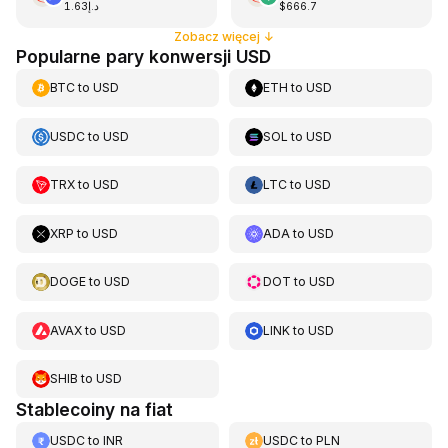
د.إ1.63
$666.7
Zobacz więcej
↓
Popularne pary konwersji USD
BTC
to
USD
ETH
to
USD
USDC
to
USD
SOL
to
USD
TRX
to
USD
LTC
to
USD
XRP
to
USD
ADA
to
USD
DOGE
to
USD
DOT
to
USD
AVAX
to
USD
LINK
to
USD
SHIB
to
USD
Stablecoiny na fiat
USDC
to
INR
USDC
to
PLN