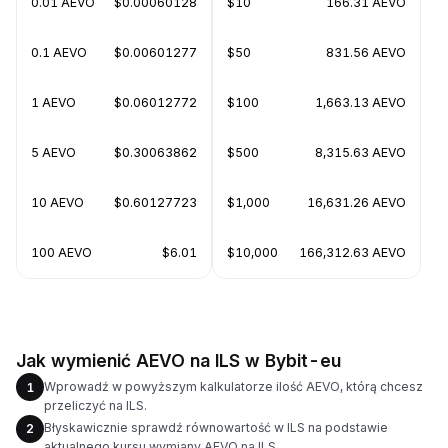
0.01 AEVO
$0.00060128
$10
166.31 AEVO
0.1 AEVO
$0.00601277
$50
831.56 AEVO
1 AEVO
$0.06012772
$100
1,663.13 AEVO
5 AEVO
$0.30063862
$500
8,315.63 AEVO
10 AEVO
$0.60127723
$1,000
16,631.26 AEVO
100 AEVO
$6.01
$10,000
166,312.63 AEVO
Jak wymienić AEVO na ILS w Bybit-eu
Wprowadź w powyższym kalkulatorze ilość AEVO, którą chcesz
1
przeliczyć na ILS.
Błyskawicznie sprawdź równowartość w ILS na podstawie
2
aktualnego kursu wymiany AEVO na ILS.