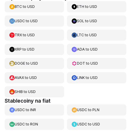
BTC
to
USD
ETH
to
USD
USDC
to
USD
SOL
to
USD
TRX
to
USD
LTC
to
USD
XRP
to
USD
ADA
to
USD
DOGE
to
USD
DOT
to
USD
AVAX
to
USD
LINK
to
USD
SHIB
to
USD
Stablecoiny na fiat
USDC
to
INR
USDC
to
PLN
USDC
to
RON
USDC
to
USD