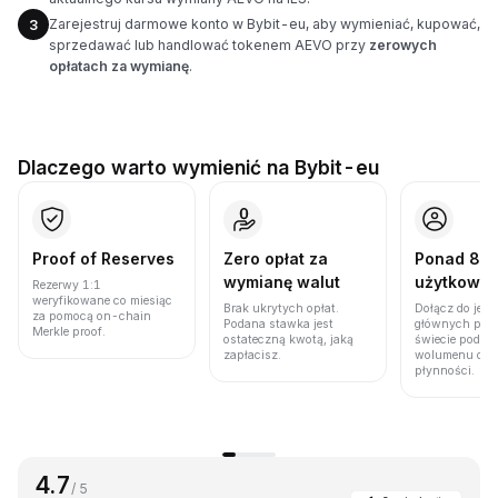
Zarejestruj darmowe konto w Bybit-eu, aby wymieniać, kupować,
3
sprzedawać lub handlować tokenem AEVO przy
zerowych
opłatach za wymianę
.
Dlaczego warto wymienić na Bybit-eu
Proof of Reserves
Zero opłat za
Ponad 86 
wymianę walut
użytkown
Rezerwy 1:1
weryfikowane co miesiąc
Brak ukrytych opłat.
Dołącz do jedn
za pomocą on-chain
Podana stawka jest
głównych plat
Merkle proof.
ostateczną kwotą, jaką
świecie pod w
zapłacisz.
wolumenu obro
płynności.
4.7
/ 5