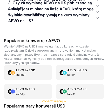
3. Czy za wymianę AEVO na ILS pobierane są
opłaty?
4. Jaka jest minimalna ilość AEVO, którą mogę
wymienić na ILS?
5. Jakie czynniki wpływają na kurs wymiany
AEVO na ILS?
Popularne konwersje AEVO
Wymień AEVO na USD i inne waluty fiat po kursach w czasie
rzeczywistym. Dzięki zagregowanym notowaniom market maker
dostarczanym przez Bybit-eu możesz sprawdzić aktualną wartość
AEVO i dokonać wymiany bez obaw, korzystając z dokładnych kursów
i bez ukrytych spreadów.
AEVO
to
SGD
AEVO
to
USD
S$0.025
$0.02
AEVO
to
AED
AEVO
to
ARS
د.إ0.073
$29.9
Zobacz więcej
↓
Popularne pary konwersji USD