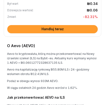
₪0.34
Był wart
₪0.06
Dzisiejsza wartość
-82.31
%
Zmień
Handluj teraz
O Aevo (AEVO)
Aevo to kryptowaluta, którą można przekonwertować na Nowy
izraelski szekel (ILS) na Bybit-eu. Aktualny kurs wymiany wynosi
1 AEVO = ₪0.06012772328637135 ILS.
Aevo ma kapitalizację rynkową ₪55.80M ILS i 24-godzinny
wolumen obrotu ₪12.41M ILS.
Podaż w obiegu wynosi 933M AEVO.
W ciągu ostatnich 24 godzin Aevo wzrósł o 1.62%.
Jak przekonwertować AEVO na ILS