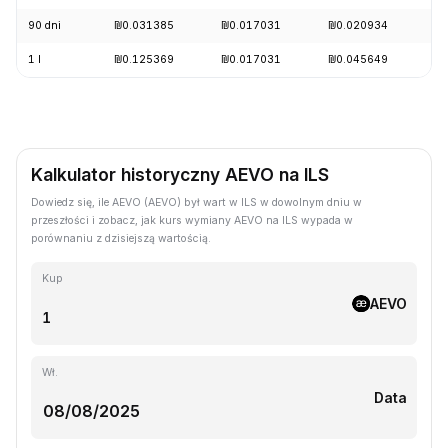
90 dni
₪0.031385
₪0.017031
₪0.020934
+
1 l
₪0.125369
₪0.017031
₪0.045649
-
Kalkulator historyczny AEVO na ILS
Dowiedz się, ile AEVO (AEVO) był wart w ILS w dowolnym dniu w
przeszłości i zobacz, jak kurs wymiany AEVO na ILS wypada w
porównaniu z dzisiejszą wartością.
Kup
AEVO
Wł.
Data