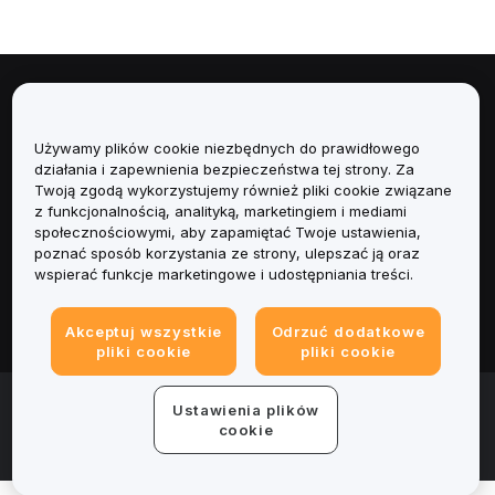
Informacje
Używamy plików cookie niezbędnych do prawidłowego
Usługi
działania i zapewnienia bezpieczeństwa tej strony. Za
Twoją zgodą wykorzystujemy również pliki cookie związane
Obsługa Klienta
z funkcjonalnością, analityką, marketingiem i mediami
społecznościowymi, aby zapamiętać Twoje ustawienia,
poznać sposób korzystania ze strony, ulepszać ją oraz
Produkty
wspierać funkcje marketingowe i udostępniania treści.
Informacje prawne
Akceptuj wszystkie
Odrzuć dodatkowe
pliki cookie
pliki cookie
© 2025-2026 Bybit.eu. All rights reserved.
Ustawienia plików
Warunki świadczenia usług
|
Polityka Prywatności
|
Dane
cookie
firmy (Impressum)
|
Centrum preferencji plików cookie