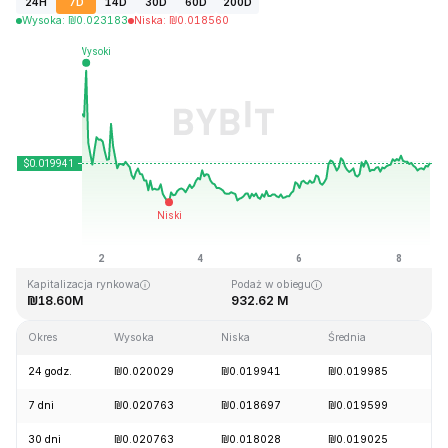
24H
7D
14D
30D
60D
200D
Wysoka
:
₪
0.023183
Niska
:
₪
0.018560
Ostatnia aktualizacja strony: 2026-08-08, 14:39 GMT+0
Historyczne maksimum
Historyczne minimum
₪3.76
₪0.016502
Kapitalizacja rynkowa
Podaż w obiegu
₪18.60M
932.62 M
Okres
Wysoka
Niska
Średnia
Zm
24 godz.
₪0.020029
₪0.019941
₪0.019985
+
7 dni
₪0.020763
₪0.018697
₪0.019599
-
30 dni
₪0.020763
₪0.018028
₪0.019025
+