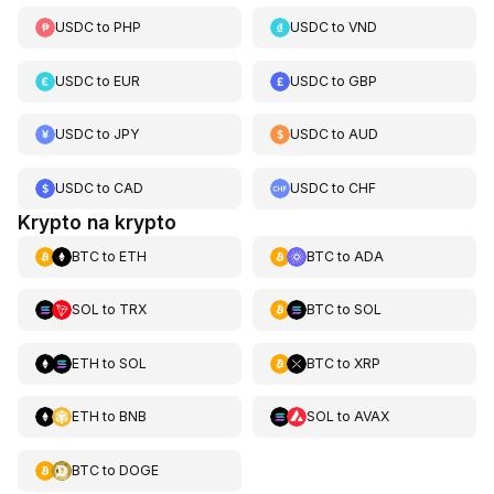
USDC
to
PHP
USDC
to
VND
USDC
to
EUR
USDC
to
GBP
USDC
to
JPY
USDC
to
AUD
USDC
to
CAD
USDC
to
CHF
Krypto na krypto
BTC
to
ETH
BTC
to
ADA
SOL
to
TRX
BTC
to
SOL
ETH
to
SOL
BTC
to
XRP
ETH
to
BNB
SOL
to
AVAX
BTC
to
DOGE