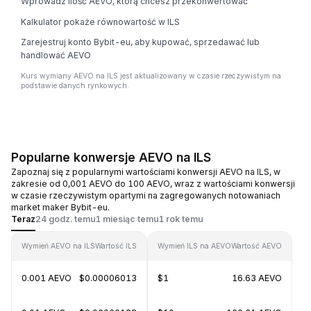
Wprowadź ilość AEVO, którą chcesz przekonwertować
Kalkulator pokaże równowartość w ILS
Zarejestruj konto Bybit-eu, aby kupować, sprzedawać lub
handlować AEVO
Kurs wymiany AEVO na ILS jest aktualizowany w czasie rzeczywistym na
podstawie danych rynkowych.
Popularne konwersje AEVO na ILS
Zapoznaj się z popularnymi wartościami konwersji AEVO na ILS, w
zakresie od 0,001 AEVO do 100 AEVO, wraz z wartościami konwersji
w czasie rzeczywistym opartymi na zagregowanych notowaniach
market maker Bybit-eu.
Teraz
24 godz. temu
1 miesiąc temu
1 rok temu
Wymień AEVO na ILS
Wartość ILS
Wymień ILS na AEVO
Wartość AEVO
0.001 AEVO
$0.00006013
$1
16.63 AEVO