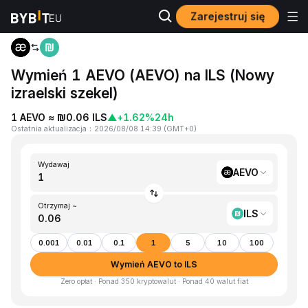
Zarejestruj się
Strona główna
AEVO to ILS
Wymień 1 AEVO (AEVO) na ILS (Nowy
izraelski szekel)
1 AEVO ≈ ₪0.06 ILS
▲
+1.62%
24h
Ostatnia aktualizacja
：
2026/08/08 14:39
(
GMT+0
)
Wydawaj
AEVO
Otrzymaj ~
ILS
0.001
0.01
0.1
1
5
10
100
Wymień AEVO to ILS
Zero opłat · Ponad 350 kryptowalut · Ponad 40 walut fiat