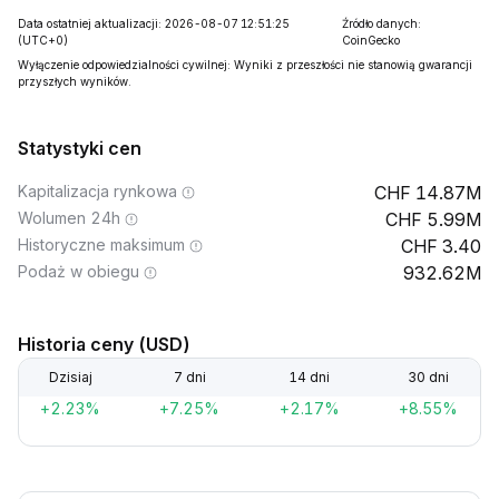
Data ostatniej aktualizacji: 2026-08-07 12:51:25
Źródło danych:
(UTC+0)
CoinGecko
Wyłączenie odpowiedzialności cywilnej: Wyniki z przeszłości nie stanowią gwarancji
przyszłych wyników.
Statystyki cen
Kapitalizacja rynkowa
14.87M
Wolumen 24h
5.99M
Historyczne maksimum
3.40
Podaż w obiegu
932.62M
Historia ceny (USD)
Dzisiaj
7 dni
14 dni
30 dni
+2.23%
+7.25%
+2.17%
+8.55%