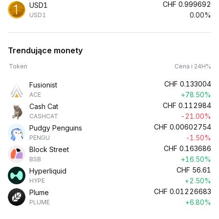
CHF
0.999692
USD1
0.00%
USD1
Trendujące monety
Token
Cena i 24H%
CHF
0.133004
Fusionist
+78.50%
ACE
CHF
0.112984
Cash Cat
-21.00%
CASHCAT
CHF
0.00602754
Pudgy Penguins
-1.50%
PENGU
CHF
0.163686
Block Street
+16.50%
BSB
CHF
56.61
Hyperliquid
+2.50%
HYPE
CHF
0.01226683
Plume
+6.80%
PLUME