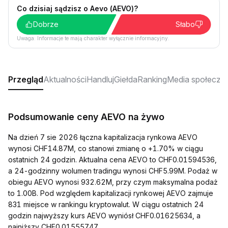
Co dzisiaj sądzisz o Aevo (AEVO)?
Dobrze
Słabo
Uwaga: Informacje te mają charakter wyłącznie informacyjny.
Przegląd
Aktualności
Handluj
Giełda
Ranking
Media społeczn
Podsumowanie ceny AEVO na żywo
Na dzień 7 sie 2026 łączna kapitalizacja rynkowa AEVO
wynosi CHF14.87M, co stanowi zmianę o +1.70% w ciągu
ostatnich 24 godzin. Aktualna cena AEVO to CHF0.01594536,
a 24-godzinny wolumen tradingu wynosi CHF5.99M. Podaż w
obiegu AEVO wynosi 932.62M, przy czym maksymalna podaż
to 1.00B. Pod względem kapitalizacji rynkowej AEVO zajmuje
831 miejsce w rankingu kryptowalut. W ciągu ostatnich 24
godzin najwyższy kurs AEVO wyniósł CHF0.01625634, a
najniższy CHF0.01555747.