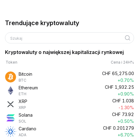
Trendujące kryptowaluty
Szukaj
Kryptowaluty o największej kapitalizacji rynkowej
Token
Cena i 24H%
CHF
65,275.00
Bitcoin
+0.70%
BTC
CHF
1,932.25
Ethereum
+0.90%
ETH
CHF
1.038
XRP
-1.30%
XRP
CHF
73.92
Solana
+0.50%
SOL
CHF
0.201279
Cardano
+6.70%
ADA