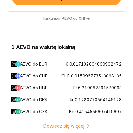
→
Kalkulator AEVO do CHF
1 AEVO na walutę lokalną
AEVO do EUR
€ 0.017132094860992472
AEVO do CHF
CHF 0.015996773513068135
AEVO do HUF
Ft 6.219082391579063
AEVO do DKK
kr 0.1280770564145128
AEVO do CZK
Kč 0.4154556607419607
Dowiedz się więcej