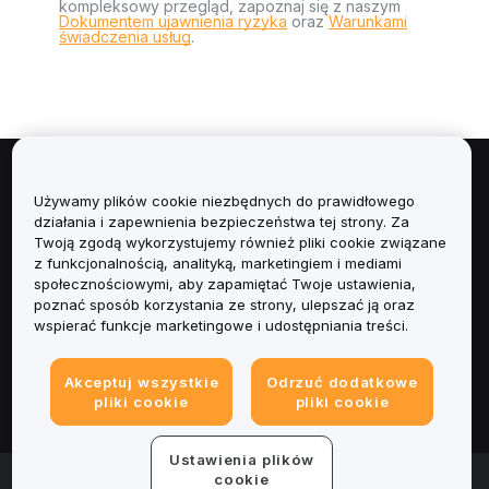
kompleksowy przegląd, zapoznaj się z naszym
Dokumentem ujawnienia ryzyka
oraz
Warunkami
świadczenia usług
.
Informacje
Używamy plików cookie niezbędnych do prawidłowego
działania i zapewnienia bezpieczeństwa tej strony. Za
Usługi
Twoją zgodą wykorzystujemy również pliki cookie związane
z funkcjonalnością, analityką, marketingiem i mediami
społecznościowymi, aby zapamiętać Twoje ustawienia,
Obsługa Klienta
poznać sposób korzystania ze strony, ulepszać ją oraz
wspierać funkcje marketingowe i udostępniania treści.
Produkty
Akceptuj wszystkie
Odrzuć dodatkowe
Informacje prawne
pliki cookie
pliki cookie
Ustawienia plików
© 2025-2026 Bybit.eu. All rights reserved.
cookie