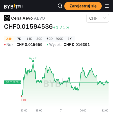
Zarejestruj się
Ceny kryptowalut
Cena Aevo AEVO
Cena Aevo
AEVO
CHF
CHF0.01594536
+1.71%
24H
7D
14D
30D
60D
200D
1Y
Niski
CHF
0.015659
Wysoki
CHF
0.016391