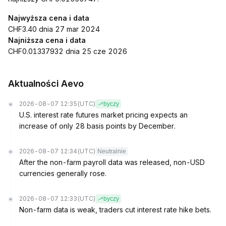
Najwyższa cena i data
CHF3.40 dnia 27 mar 2024
Najniższa cena i data
CHF0.01337932 dnia 25 cze 2026
Aktualności Aevo
2026-08-07 12:35
(UTC)
byczy
U.S. interest rate futures market pricing expects an
increase of only 28 basis points by December.
2026-08-07 12:34
(UTC)
Neutralnie
After the non-farm payroll data was released, non-USD
currencies generally rose.
2026-08-07 12:33
(UTC)
byczy
Non-farm data is weak, traders cut interest rate hike bets.