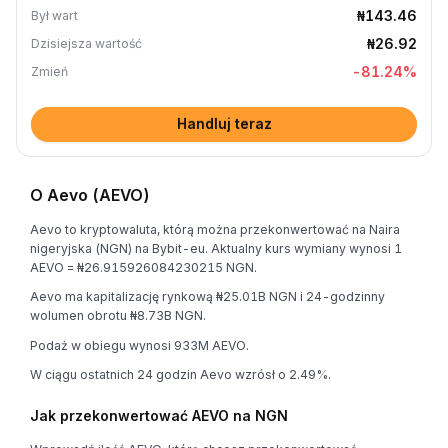
₦143.46
Był wart
₦26.92
Dzisiejsza wartość
-81.24
%
Zmień
Handluj teraz
O Aevo (AEVO)
Aevo to kryptowaluta, którą można przekonwertować na Naira
nigeryjska (NGN) na Bybit-eu. Aktualny kurs wymiany wynosi 1
AEVO = ₦26.915926084230215 NGN.
Aevo ma kapitalizację rynkową ₦25.01B NGN i 24-godzinny
wolumen obrotu ₦8.73B NGN.
Podaż w obiegu wynosi 933M AEVO.
W ciągu ostatnich 24 godzin Aevo wzrósł o 2.49%.
Jak przekonwertować AEVO na NGN