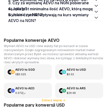
3. Czy za wymianę AEVO na NGN pobierane
są opłaty?
4. Jaka jest minimalna ilość AEVO, którą mogę
wymienić na NGN?
5. Jakie czynniki wpływają na kurs wymiany
AEVO na NGN?
Popularne konwersje AEVO
Wymień AEVO na USD i inne waluty fiat po kursach w czasie
rzeczywistym. Dzięki zagregowanym notowaniom market maker
dostarczanym przez Bybit-eu możesz sprawdzić aktualną wartość
AEVO i dokonać wymiany bez obaw, korzystając z dokładnych kursów
i bez ukrytych spreadów.
AEVO
to
SGD
AEVO
to
USD
S$0.025
$0.02
AEVO
to
AED
AEVO
to
ARS
د.إ0.072
$29.48
Zobacz więcej
↓
Popularne pary konwersji USD