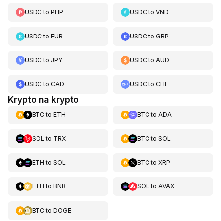
USDC
to
PHP
USDC
to
VND
USDC
to
EUR
USDC
to
GBP
USDC
to
JPY
USDC
to
AUD
USDC
to
CAD
USDC
to
CHF
Krypto na krypto
BTC
to
ETH
BTC
to
ADA
SOL
to
TRX
BTC
to
SOL
ETH
to
SOL
BTC
to
XRP
ETH
to
BNB
SOL
to
AVAX
BTC
to
DOGE