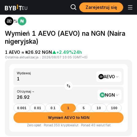
Zarejestruj się
Strona główna
AEVO to NGN
Wymień 1 AEVO (AEVO) na NGN (Naira
nigeryjska)
1 AEVO ≈ ₦26.92 NGN
▲
+2.49%
24h
Ostatnia aktualizacja
：
2026/08/07 10:05
(
GMT+0
)
Wydawaj
AEVO
Otrzymaj ~
NGN
0.001
0.01
0.1
1
5
10
100
Wymień AEVO to NGN
Zero opłat · Ponad 350 kryptowalut · Ponad 40 walut fiat