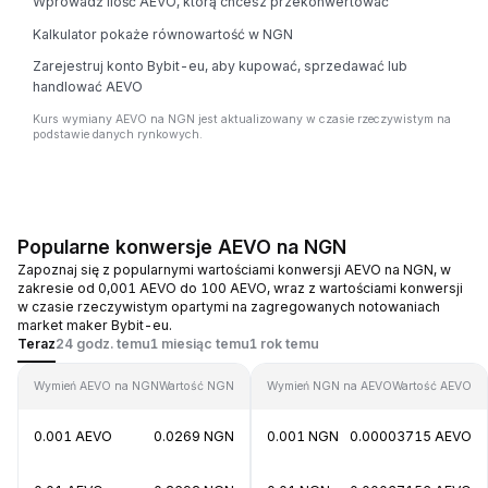
Wprowadź ilość AEVO, którą chcesz przekonwertować
Kalkulator pokaże równowartość w NGN
Zarejestruj konto Bybit-eu, aby kupować, sprzedawać lub
handlować AEVO
Kurs wymiany AEVO na NGN jest aktualizowany w czasie rzeczywistym na
podstawie danych rynkowych.
Popularne konwersje AEVO na NGN
Zapoznaj się z popularnymi wartościami konwersji AEVO na NGN, w
zakresie od 0,001 AEVO do 100 AEVO, wraz z wartościami konwersji
w czasie rzeczywistym opartymi na zagregowanych notowaniach
market maker Bybit-eu.
Teraz
24 godz. temu
1 miesiąc temu
1 rok temu
Wymień AEVO na NGN
Wartość NGN
Wymień NGN na AEVO
Wartość AEVO
0.001 AEVO
0.0269 NGN
0.001 NGN
0.00003715 AEVO