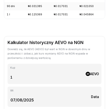
90 dni
₦0.031385
₦0.017031
₦0.021050
-1
1 l
₦0.125369
₦0.017031
₦0.045864
-7
Kalkulator historyczny AEVO na NGN
Dowiedz się, ile AEVO (AEVO) był wart w NGN w dowolnym dniu w
przeszłości i zobacz, jak kurs wymiany AEVO na NGN wypada w
porównaniu z dzisiejszą wartością.
Kup
AEVO
Wł.
Data