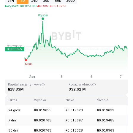
24H
7D
14D
30D
60D
200D
Wysoka
:
₦
0.023183
Niska
:
₦
0.018251
Ostatnia aktualizacja strony: 2026-08-07, 10:05 GMT+0
Historyczne maksimum
Historyczne minimum
₦3.76
₦0.016502
Kapitalizacja rynkowa
Podaż w obiegu
₦18.33M
932.62 M
Okres
Wysoka
Niska
Średnia
Zm
24 godz.
₦0.019655
₦0.019623
₦0.019639
+2
7 dni
₦0.020763
₦0.018697
₦0.019485
+6
30 dni
₦0.020763
₦0.018028
₦0.018969
+9