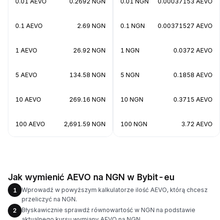
0.01 AEVO
0.2692 NGN
0.01 NGN
0.00037153 AEVO
0.1 AEVO
2.69 NGN
0.1 NGN
0.00371527 AEVO
1 AEVO
26.92 NGN
1 NGN
0.0372 AEVO
5 AEVO
134.58 NGN
5 NGN
0.1858 AEVO
10 AEVO
269.16 NGN
10 NGN
0.3715 AEVO
100 AEVO
2,691.59 NGN
100 NGN
3.72 AEVO
Jak wymienić AEVO na NGN w Bybit-eu
Wprowadź w powyższym kalkulatorze ilość AEVO, którą chcesz
1
przeliczyć na NGN.
Błyskawicznie sprawdź równowartość w NGN na podstawie
2
aktualnego kursu wymiany AEVO na NGN.