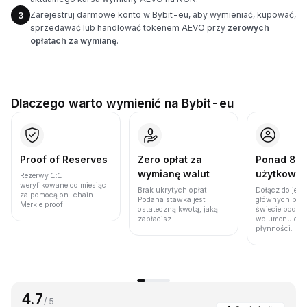
Zarejestruj darmowe konto w Bybit-eu, aby wymieniać, kupować,
3
sprzedawać lub handlować tokenem AEVO przy
zerowych
opłatach za wymianę
.
Dlaczego warto wymienić na Bybit-eu
Proof of Reserves
Zero opłat za
Ponad 86 
wymianę walut
użytkown
Rezerwy 1:1
weryfikowane co miesiąc
Brak ukrytych opłat.
Dołącz do jedn
za pomocą on-chain
Podana stawka jest
głównych plat
Merkle proof.
ostateczną kwotą, jaką
świecie pod w
zapłacisz.
wolumenu obro
płynności.
4.7
/ 5