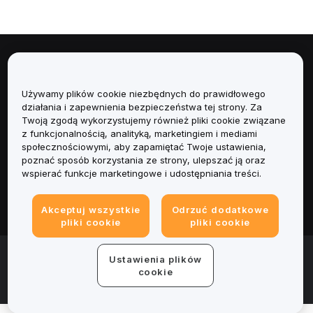
Informacje
Używamy plików cookie niezbędnych do prawidłowego
Usługi
działania i zapewnienia bezpieczeństwa tej strony. Za
Twoją zgodą wykorzystujemy również pliki cookie związane
Obsługa Klienta
z funkcjonalnością, analityką, marketingiem i mediami
społecznościowymi, aby zapamiętać Twoje ustawienia,
poznać sposób korzystania ze strony, ulepszać ją oraz
Produkty
wspierać funkcje marketingowe i udostępniania treści.
Informacje prawne
Akceptuj wszystkie
Odrzuć dodatkowe
pliki cookie
pliki cookie
© 2025-2026 Bybit.eu. All rights reserved.
Ustawienia plików
Warunki świadczenia usług
|
Polityka Prywatności
|
Dane
cookie
firmy (Impressum)
|
Centrum preferencji plików cookie