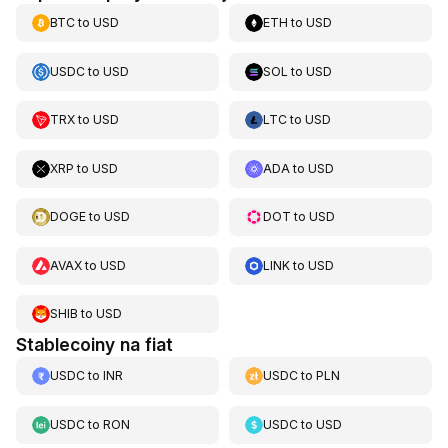
BTC
to
USD
ETH
to
USD
USDC
to
USD
SOL
to
USD
TRX
to
USD
LTC
to
USD
XRP
to
USD
ADA
to
USD
DOGE
to
USD
DOT
to
USD
AVAX
to
USD
LINK
to
USD
SHIB
to
USD
Stablecoiny na fiat
USDC
to
INR
USDC
to
PLN
USDC
to
RON
USDC
to
USD