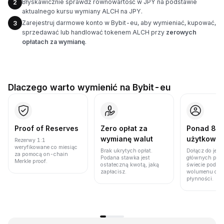
Błyskawicznie sprawdź równowartość w JPY na podstawie
2
aktualnego kursu wymiany ALCH na JPY.
Zarejestruj darmowe konto w Bybit-eu, aby wymieniać, kupować,
3
sprzedawać lub handlować tokenem ALCH przy
zerowych
opłatach za wymianę
.
Dlaczego warto wymienić na Bybit-eu
Proof of Reserves
Zero opłat za
Ponad 86 
wymianę walut
użytkown
Rezerwy 1:1
weryfikowane co miesiąc
Brak ukrytych opłat.
Dołącz do jedn
za pomocą on-chain
Podana stawka jest
głównych plat
Merkle proof.
ostateczną kwotą, jaką
świecie pod w
zapłacisz.
wolumenu obro
płynności.