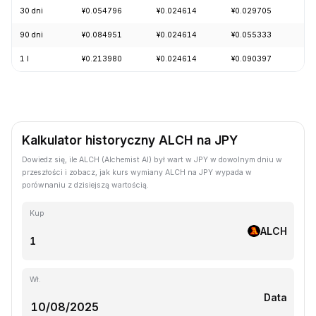
30 dni
¥0.054796
¥0.024614
¥0.029705
-4
90 dni
¥0.084951
¥0.024614
¥0.055333
-5
1 l
¥0.213980
¥0.024614
¥0.090397
-7
Kalkulator historyczny ALCH na JPY
Dowiedz się, ile ALCH (Alchemist AI) był wart w JPY w dowolnym dniu w
przeszłości i zobacz, jak kurs wymiany ALCH na JPY wypada w
porównaniu z dzisiejszą wartością.
Kup
ALCH
Wł.
Data