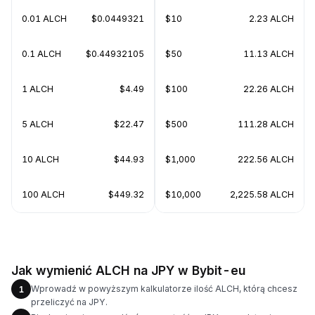
0.01 ALCH
$0.0449321
$10
2.23 ALCH
0.1 ALCH
$0.44932105
$50
11.13 ALCH
1 ALCH
$4.49
$100
22.26 ALCH
5 ALCH
$22.47
$500
111.28 ALCH
10 ALCH
$44.93
$1,000
222.56 ALCH
100 ALCH
$449.32
$10,000
2,225.58 ALCH
Jak wymienić ALCH na JPY w Bybit-eu
Wprowadź w powyższym kalkulatorze ilość ALCH, którą chcesz
1
przeliczyć na JPY.