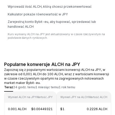
Wprowadź ilość ALCH, którą chcesz przekonwertować
Kalkulator pokaże równowartość w JPY
Zarejestruj konto Bybit-eu, aby kupować, sprzedawać lub
handlować ALCH
Kurs wymiany ALCH na JPY jest aktualizowany w czasie rzeczywistym na
podstawie danych rynkowych.
Popularne konwersje ALCH na JPY
Zapoznaj się z popularnymi wartościami konwersji ALCH na JPY, w
zakresie od 0,001 ALCH do 100 ALCH, wraz z wartościami konwersji
w czasie rzeczywistym opartymi na zagregowanych notowaniach
market maker Bybit-eu.
Teraz
24 godz. temu
1 miesiąc temu
1 rok temu
Wymień ALCH na JPY
Wartość JPY
Wymień JPY na ALCH
Wartość ALCH
0.001 ALCH
$0.00449321
$1
0.2226 ALCH