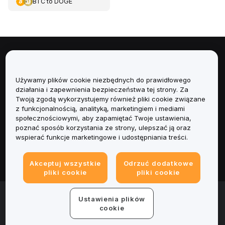
BTC
to
DOGE
Informacje
Używamy plików cookie niezbędnych do prawidłowego
Usługi
działania i zapewnienia bezpieczeństwa tej strony. Za
Twoją zgodą wykorzystujemy również pliki cookie związane
Obsługa Klienta
z funkcjonalnością, analityką, marketingiem i mediami
społecznościowymi, aby zapamiętać Twoje ustawienia,
poznać sposób korzystania ze strony, ulepszać ją oraz
Produkty
wspierać funkcje marketingowe i udostępniania treści.
Informacje prawne
Akceptuj wszystkie
Odrzuć dodatkowe
pliki cookie
pliki cookie
© 2025-2026 Bybit.eu. All rights reserved.
Ustawienia plików
Warunki świadczenia usług
|
Polityka Prywatności
|
Dane
cookie
firmy (Impressum)
|
Centrum preferencji plików cookie