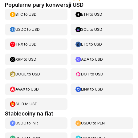
Popularne pary konwersji USD
BTC
to
USD
ETH
to
USD
USDC
to
USD
SOL
to
USD
TRX
to
USD
LTC
to
USD
XRP
to
USD
ADA
to
USD
DOGE
to
USD
DOT
to
USD
AVAX
to
USD
LINK
to
USD
SHIB
to
USD
Stablecoiny na fiat
USDC
to
INR
USDC
to
PLN