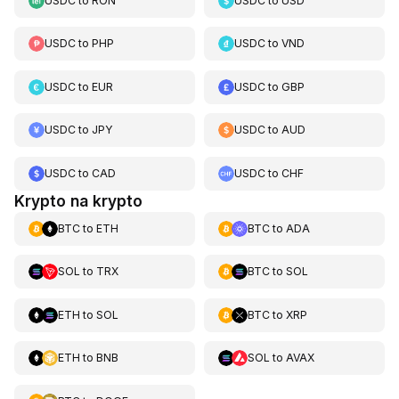
USDC
to
RON
USDC
to
USD
USDC
to
PHP
USDC
to
VND
USDC
to
EUR
USDC
to
GBP
USDC
to
JPY
USDC
to
AUD
USDC
to
CAD
USDC
to
CHF
Krypto na krypto
BTC
to
ETH
BTC
to
ADA
SOL
to
TRX
BTC
to
SOL
ETH
to
SOL
BTC
to
XRP
ETH
to
BNB
SOL
to
AVAX