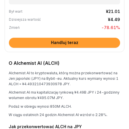
¥21.01
Był wart
¥4.49
Dzisiejsza wartość
-78.61
%
Zmień
Handluj teraz
O Alchemist AI (ALCH)
Alchemist AI to kryptowaluta, którą można przekonwertować na
Jen japoński (JPY) na Bybit-eu. Aktualny kurs wymiany wynosi 1
ALCH = ¥4.493210473930978 JPY.
Alchemist AI ma kapitalizację rynkową ¥4.49B JPY i 24-godzinny
wolumen obrotu ¥495.07M JPY.
Podaż w obiegu wynosi 850M ALCH.
W ciągu ostatnich 24 godzin Alchemist AI wzrósł o 2.28%.
Jak przekonwertować ALCH na JPY