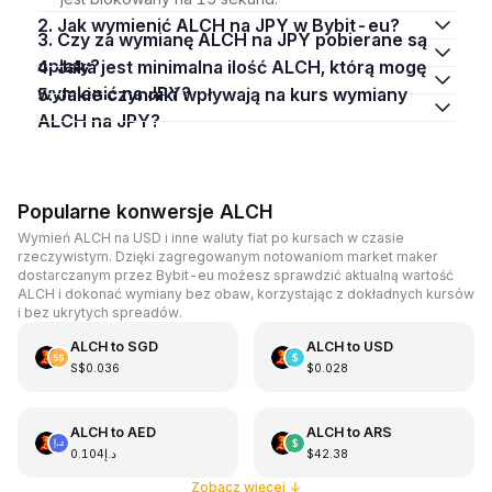
2. Jak wymienić ALCH na JPY w Bybit-eu?
3. Czy za wymianę ALCH na JPY pobierane są
opłaty?
4. Jaka jest minimalna ilość ALCH, którą mogę
wymienić na JPY?
5. Jakie czynniki wpływają na kurs wymiany
ALCH na JPY?
Popularne konwersje ALCH
Wymień ALCH na USD i inne waluty fiat po kursach w czasie
rzeczywistym. Dzięki zagregowanym notowaniom market maker
dostarczanym przez Bybit-eu możesz sprawdzić aktualną wartość
ALCH i dokonać wymiany bez obaw, korzystając z dokładnych kursów
i bez ukrytych spreadów.
ALCH
to
SGD
ALCH
to
USD
S$0.036
$0.028
ALCH
to
AED
ALCH
to
ARS
د.إ0.104
$42.38
Zobacz więcej
↓