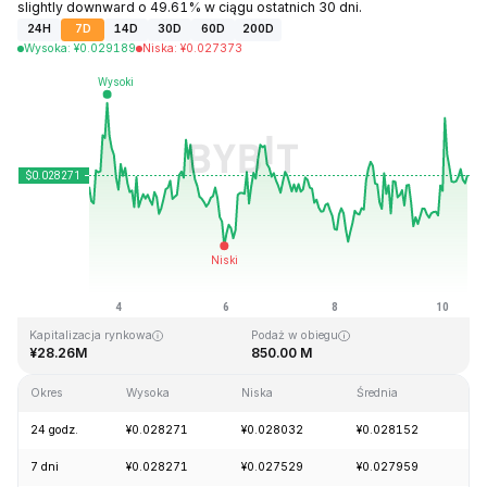
slightly downward o 49.61% w ciągu ostatnich 30 dni.
24H
7D
14D
30D
60D
200D
Wysoka
:
¥
0.029189
Niska
:
¥
0.027373
Ostatnia aktualizacja strony: 2026-08-10, 10:25 GMT+0
Historyczne maksimum
Historyczne minimum
¥0.243323
¥0.014356
Kapitalizacja rynkowa
Podaż w obiegu
¥28.26M
850.00 M
Okres
Wysoka
Niska
Średnia
Zm
24 godz.
¥0.028271
¥0.028032
¥0.028152
+1
7 dni
¥0.028271
¥0.027529
¥0.027959
+0