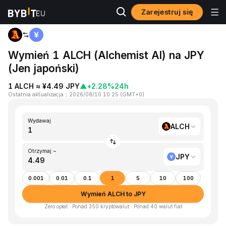
Zarejestruj się
Strona główna
ALCH to JPY
Wymień 1 ALCH (Alchemist AI) na JPY
(Jen japoński)
1 ALCH ≈ ¥4.49 JPY
▲
+2.28%
24h
Ostatnia aktualizacja
：
2026/08/10 10:25
(
GMT+0
)
Wydawaj
ALCH
Otrzymaj ~
JPY
0.001
0.01
0.1
1
5
10
100
Wymień ALCH to JPY
Zero opłat · Ponad 350 kryptowalut · Ponad 40 walut fiat