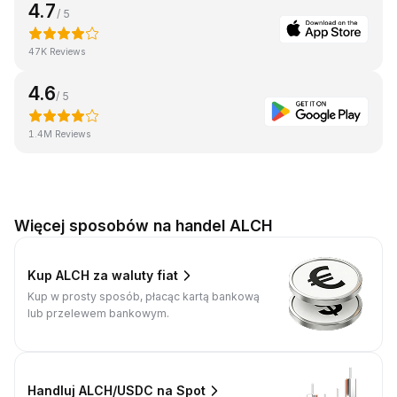
4.7
/ 5
47K Reviews
4.6
/ 5
1.4M Reviews
Więcej sposobów na handel ALCH
Kup ALCH za waluty fiat
Kup w prosty sposób, płacąc kartą bankową
lub przelewem bankowym.
Handluj ALCH/USDC na Spot